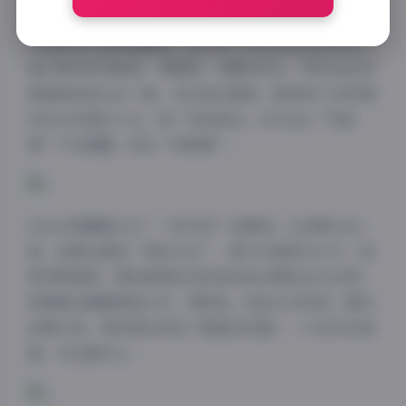
最偏爱第2187套——那是一套在京都鸭川边拍的胶片。
夕阳把河水染成蜜糖色，她只穿一件oversize白衬衣，
袖口被风吹得鼓起，像船帆。我蹲在地上，用35mm定
焦捕捉她回头的一瞬，发丝黏在唇角，眼神却干净得像
没谈过恋爱的少女。那一刻我明白，ROSI的“写真
魂”不在裸露，而在“呼吸感”。
310GB里藏着太多“一秒决定”的瞬间。比如第3420
套，拍摄主题是“雨后天台”。原计划是阳光大片，结
果突降暴雨，团队躲雨时我抓拍到她光脚站在水洼里，
雨滴砸在脚踝溅起水花，像碎钻。她抬头冲我笑，睫毛
挂着水珠，那张图后来成了整套的封面——计划外的惊
喜，往往最动人。