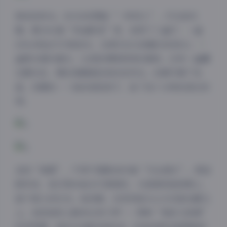
再说说布光。ROSI的图能“一秒抓人”，灯位是关
键。第1563套“奶油卧室”里，我用了三盏灯：一盏
650w钨丝灯打侧逆光，边缘勾出毛绒睡衣的绒毛；一
盏柔光箱补面光，让皮肤像刚剥壳的荔枝；还有一盏藏
在窗帘后，模拟清晨透进来的自然光。后期只调了色
温，没磨皮——她的皮肤底子，省了我十分钟的液化时
间。
说到“氛围”，不得不提第4899套“天台烟火”。那是
跨年夜，我们用冷焰火代替烟花，火星溅到她锁骨上，
留下细小的红点。她没躲，反而仰起头让火花落在睫毛
上。我抓拍时心跳快过快门声——那种“危险又浪漫”
的冲突感，是ROSI最杀我的点。后来我把这组图裁成