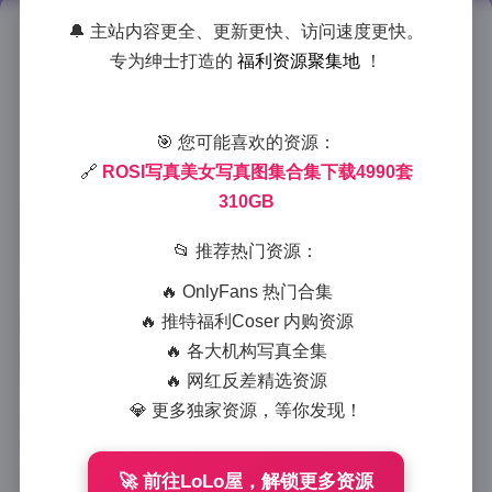
🔔 主站内容更全、更新更快、访问速度更快。
ROSI写真完整图包4990套
专为绅士打造的
福利资源聚集地
！
310GB全收录
2025-8-27 1:58
|
抖音网红
|
2025-8-27 1:58
🎯 您可能喜欢的资源：
1131 字
|
5 分钟
🔗
ROSI写真美女写真图集合集下载4990套
310GB
镜头背后的我，今天想用一个摄影师的口吻，带你走进
ROSI写真那4990套、310GB的庞大宇宙。外人只看见
📂 推荐热门资源：
“数字”，我看到的却是五年里每一次快门、每一盏
🔥 OnlyFans 热门合集
灯、每一滴汗。那一晚，我把硬盘插进电脑，进度条像
🔥 推特福利Coser 内购资源
胶片一样一格一格爬，记忆也被拉回到第一次按下快门
🔥 各大机构写真全集
的午后。
🔥 网红反差精选资源
💎 更多独家资源，等你发现！
ROSI的风格，从来不是“甜”或“辣”那么简单。她
更像一块调色盘：日系胶片颗粒、韩系清透水光、法式
慵懒逆光，全都能在她身上找到落点。4990套图里，我
🚀 前往LoLo屋，解锁更多资源