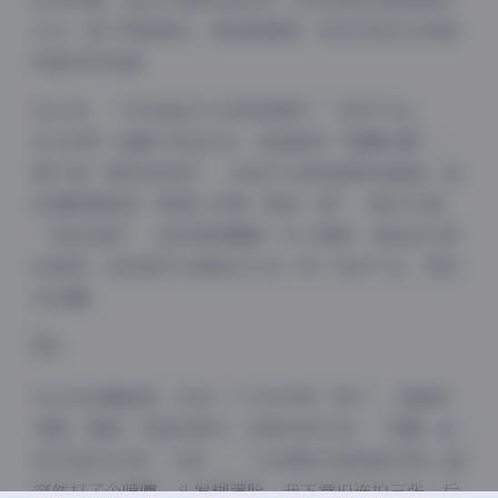
16:9，留了两格黑边，像电影截图，现在还是论坛里被
转最多的封面。
有人问：“4990套会不会审美疲劳？”其实不会。
ROSI像一本翻不完的杂志，每套都有“隐藏彩蛋”。
夜间模式
第77套“便利店夜拍”，冰柜灯光把她脸映成幽蓝，她
咬着吸管偷笑，吸管上印着“再来一瓶”；第2023套
Sans Serif
Serif
“浴缸泡泡”，泡沫堆里藏着一只小黄鸭，是她自己带
的道具。这些细节让看客忍不住一张一张点下去，像在
浅阴影
深阴影
找宝藏。
关闭
日落
暗化
灰度
310GB的硬盘里，还有一个文件夹叫“NG”。里面是
闭眼、糊焦、笑崩的废片。我常对助手说：“别删，这
些才是ROSI的‘人味’。”比如第999套拍胶片时，她
突然打了个喷嚏，头发糊满脸，我下意识连拍三张。后