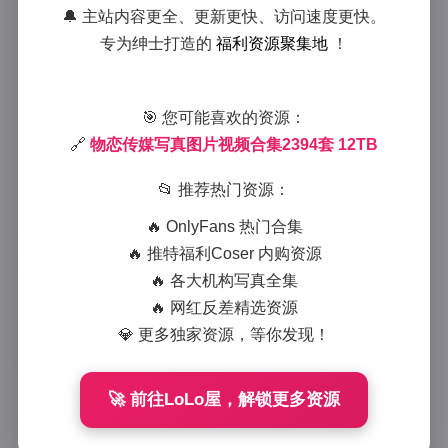
物恋传媒写真合集2394套 12TB
🔔 主站内容更全、更新更快、访问速度更快。
专为绅士打造的
福利资源聚集地
！
高清图片视频资源
2025-8-28 17:02
|
典藏资源
|
2025-8-28 17:02
🎯 您可能喜欢的资源：
1013 字
|
4 分钟
🔗
物恋传媒写真图片视频合集2394套 12TB
作为一名资深的视觉内容收藏爱好者，我最近深度体验
📂 推荐热门资源：
了物恋传媒的写真资源合集，这个包含2394套作品、总
🔥 OnlyFans 热门合集
容量达到12TB的庞大资源库，确实给我带来了不小的
🔥 推特福利Coser 内购资源
震撼。今天就来和大家分享一下这次的发现。
🔥 各大机构写真全集
首先从数量规模来说，2394套写真作品绝对不是一个小
🔥 网红反差精选资源
数目。这意味着什么？意味着从青春校园风到都市时尚
💎 更多独家资源，等你发现！
感，从清新自然系到性感魅力型，各种风格应有尽有。
我花了整整一周时间才大致浏览完这些内容，每一套作
🚀 前往LoLo屋，解锁更多资源
品都有其独特的拍摄理念和视觉表达。