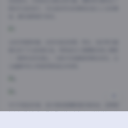
视觉层次。尤其是在光影运用方面，摄影师们展现出了
相当专业的技巧，无论是自然光的柔和还是人工光的精
准，都处理得游刃有余。
夜间模式
从技术角度来看，这些作品在构图、用光、色彩等方面
Sans Serif
Serif
都达到了行业较高水准。特别是在人像摄影的核心要素
浅阴影
深阴影
——眼神光的处理上，大部分作品都做得相当到位，这
让画面中的人物显得更加生动有神。
关闭
日落
暗化
灰度
对于内容创作者、设计师或者摄影爱好者来说，这样规
模的资源合集确实具有很高的参考价值。无论是学习拍
摄技巧、研究视觉表达，还是单纯地欣赏美好画面，这