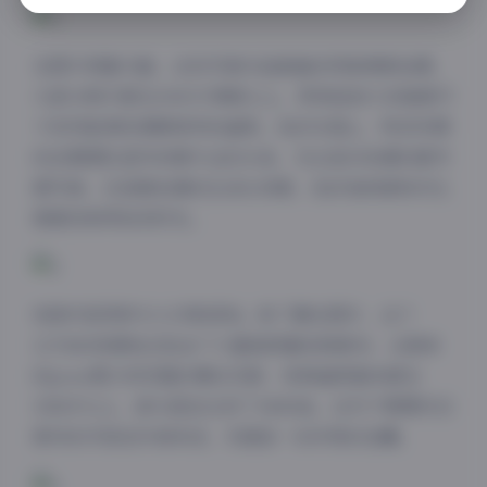
在图片质量方面，这些写真作品普遍采用高像素拍摄，
大部分照片都在2000万像素以上，即使是放大到海报尺
寸依然能保持清晰锐利的画质。色彩处理上，物恋传媒
的后期团队显然有着专业的水准，无论是冷色调的都市
感写真，还是暖色调的生活化场景，色彩饱和度和对比
度都控制得恰到好处。
视频内容同样令人印象深刻。除了静态图片，这个
12TB的资源包还包含了大量高质量视频素材。从简单
的pose展示到完整的幕后花絮，视频画质基本都在
1080P以上，部分甚至达到了4K标准。这对于需要动态
素材的内容创作者来说，无疑是一份珍贵的宝藏。