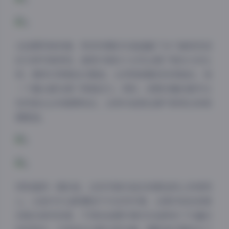
从拍摄风格来看，物恋传媒的作品涵盖了当下最受欢迎
的几种写真类型。甜美可爱的少女风占据了相当大的比
例，模特们穿着各式服装，从学院制服到休闲装扮，每
一个镜头都充满了青春活力。同时，成熟优雅的都市女
性风格也占有重要地位，这类作品更注重气质表达和氛
围营造。
特别值得一提的是，这些写真作品在场景选择上非常用
心。从室内专业影棚到户外自然环境，从简约纯色背景
到复杂城市街景，不同的拍摄环境为作品带来了丰富的