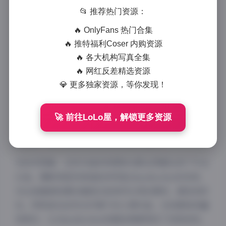
📂 推荐热门资源：
作为一名专业摄影师，我有幸欣赏过众多优秀模特的作
🔥 OnlyFans 热门合集
品，而AlinaBecker的写真图集无疑是其中的佼佼者。
🔥 推特福利Coser 内购资源
这套包含131套作品的10GB大容量图集，展现了
🔥 各大机构写真全集
AlinaBecker作为模特的多面魅力和专业素养。
🔥 网红反差精选资源
从拍摄风格来看，AlinaBecker的写真涵盖了多种主题
💎 更多独家资源，等你发现！
和场景。无论是室内人像还是户外自然光拍摄，她都能
完美驾驭。她的表现力极强，能够在镜头前呈现出从优
🚀 前往LoLo屋，解锁更多资源
雅到活泼、从温柔到性感的多样气质。这种可塑性使得
她的每一套写真都具有独特的视觉冲击力。
在技术层面，这些作品的构图和光影运用都达到了专业
水准。摄影师显然深谙如何突显AlinaBecker的优势，
无论是面部轮廓的捕捉还是身材比例的展现，都恰到好
处。特别是在自然光环境下的人像作品，光线柔和而富
有层次，让AlinaBecker的肌肤质感得到了完美呈现。