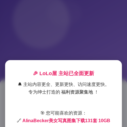
🎉 LoLo屋 主站已全面更新
🔔 主站内容更全、更新更快、访问速度更快。
AlinaBecker写真图集131套
专为绅士打造的
福利资源聚集地
！
10GB下载
🎯 您可能喜欢的资源：
2025-8-29 14:06
|
抖音网红
|
2025-8-29 14:06
🔗
AlinaBecker美女写真图集下载131套 10GB
1005 字
|
4 分钟