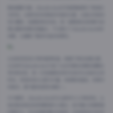
服装搭配方面，AlinaBecker的写真图集展现了极高的
多样性。从简约的休闲装到华丽的礼服，从复古风格到
现代潮流，她都能驾驭自如。每一套服装的选择都与拍
摄主题和场景完美融合，不仅展示了AlinaBecker的时
尚感，也增强了整体作品的叙事性。
化妆和发型设计同样值得称道。根据不同的拍摄主题，
化妆师为AlinaBecker打造了从自然裸妆到精致烟熏妆
等多种妆容，每一次变换都恰到好处地衬托出她的五官
特点。发型的变化也极为丰富，或披散或盘起，或简约
或复杂，都与整体造型协调统一。
作为模特，AlinaBecker的专业素养令人印象深刻。从
她的肢体语言和表情管理可以看出，她对镜头有着极强
的掌控力。无论是凝视镜头的直视，还是望向远方的沉