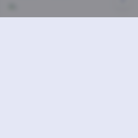
对于收藏爱好者而言，这套10GB容量的高清图集绝对
是物有所值。每一张图片都经过精心处理，色彩还原真
实，细节表现丰富，无论是打印还是电子设备欣赏，都
能获得极佳的视觉体验。
总的来说，AlinaBecker的这套131套写真图集是她作
为模特专业能力的全面展示。无论是从技术层面还是艺
术表现来看，都达到了很高的水准。对于喜欢人像摄影
的观众来说，这套图集无疑是一份值得收藏的视觉盛
宴。
AlinaBecker
Cosplay图集下载
Cosplay套图下载
jk制服白丝袜小仙女
丝袜的诱惑
丝袜美腿诱惑
古韵古风图
合集打包下载