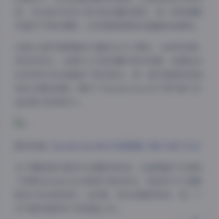
思，无论是开怀的大笑还是含蓄的微笑，每一种表情都
传递出不同的情感，让观者能够感受到画面的故事性。
这套131套写真图集的丰富性也令人赞叹。从城市街景
到自然风光，从简约工作室到豪华室内场景，拍摄地点
的多样性为作品增添了更多层次。每一套写真都有其独
特的主题和氛围，展现了AlinaBecker在不同环境下的
夜间模式
适应能力和表现力。
Sans Serif
Serif
浅阴影
深阴影
跳转观看:
AlinaBecker美女写真图集下载131套 10GB
对于摄影爱好者和专业摄影师来说，这套图集不仅提供
关闭
日落
暗化
灰度
了欣赏AlinaBecker美丽外表的机会，更是学习人像摄
影技巧的宝贵资料。从构图、用光到模特指导，每一个
环节都有值得学习和借鉴之处。