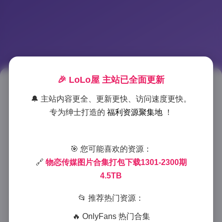
🎉 LoLo屋 主站已全面更新
物恋传媒1301-2300期4.5TB高清
🔔 主站内容更全、更新更快、访问速度更快。
图包完整收录
专为绅士打造的
福利资源聚集地
！
2025-8-29 15:39
|
尊享资源
|
2025-8-29 15:39
1297 字
|
5 分钟
🎯 您可能喜欢的资源：
🔗
物恋传媒图片合集打包下载1301-2300期
【摄影师手记·深夜翻看硬盘】
4.5TB
凌晨两点，工作室只剩一盏台灯。我打开那块银色移动
📂 推荐热门资源：
硬盘，指示灯闪了两下，熟悉的文件夹名“1301-
🔥 OnlyFans 热门合集
2300”弹出——整整4.5TB，物恋传媒跨度最长的一季