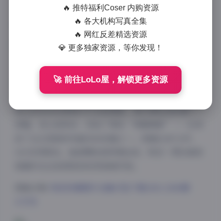
🔥 推特福利Coser 内购资源
合集。鼠标滚轮往下一滑，缩略图像潮水涌来，记忆瞬
🔥 各大机构写真全集
间被拉回那些拍摄现场。
🔥 网红反差精选资源
💎 更多独家资源，等你发现！
这一千期里，我最难忘的是第1874期。那天是梅雨季，
🚀 前往LoLo屋，解锁更多资源
影棚外雨声噼啪，空气潮得能拧出水。模特穿着奶油色
针织短衫，袖口故意拉到手背，露出一截冷白手腕。灯
架上的5600K常亮灯打在她侧脸，高光像给皮肤镀了一
层釉。我让她别动，抓拍了那张“雨窗剪影”——后来
成了论坛里被转发最多的封面之一。回看RAW文件，
ISO压得极低，暗部颗粒细得像丝绒，物恋一贯的高规
格器材在这张图里体现得淋漓尽致。
图集详情:
物恋传媒图片合集打包下载1301-2300期
4.5TB