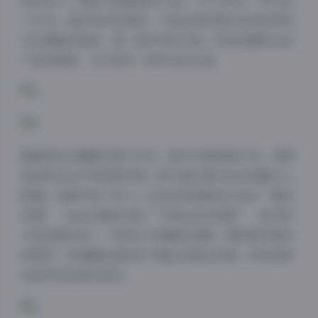
贴近杯口，捕捉气泡破裂的0.1秒。为了这1秒，快门按
了47次，最后选中的那张，气泡边缘折射出的彩虹刚好
切过绸缎的暗部，像一道无声的闪电。物恋的静物从来
不是背景板，它们是另一种形态的主角。
硬盘深处还藏着花絮文件夹。第1455期拍胶片风，模特
换场时坐在灯架旁啃苹果，阳光透过柔光布在她睫毛上
跳舞。我顺手按了快门，后来这张图被官方选作“幕后
彩蛋”。粉丝说喜欢这种“不营业的松弛感”，其实那
才是拍摄日常——等待灯光调整的间隙，模特啃苹果的
咔嚓声，助理搬轨道时轮子碾过地板的闷响，所有琐碎
拼成物恋的真实底色。