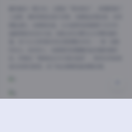
翻到最后一期2300，主题是“雪夜微光”。影棚里铺了
夜间模式
人造雪，模特穿银色亮片吊带，赤脚陷进雪粉里，冻得
脚趾通红。我调高色温，让冷蓝雪地和暖黄灯光对冲，
Sans Serif
Serif
画面像被冻住的火焰。她哈出的白雾在LED屏前凝成
浅阴影
深阴影
霜，快门1/125秒刚好抓住那团雾的形状——像一朵瞬
时的云。拍完收工，她裹着羽绒服蹦到监视器前看回
关闭
日落
暗化
灰度
放，笑着说“像掉进冰可乐里的星星”。那句玩笑被保
留在视频花絮里，成了粉丝弹幕里最常刷的梗。
现在，这块硬盘躺在我抽屉第二层，旁边是同期拍摄的
场记本，封面写着“1301-2300：4.5TB的呼吸”。偶
尔深夜修图卡壳，我会把它接上电脑，随机点开一期，
让记忆里的光线、温度、快门声重新灌满房间。物恋这