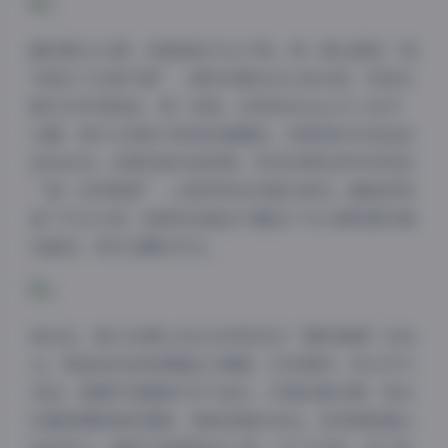
翻到第2012期，场景换成天台夕照。那一期主题是“城
市落日下的氧气感”，模特赤脚站在水泥边缘，风把亚
麻衬衫吹得鼓起，像一张帆。我用的85mm f/1.4全开
光圈，焦外光斑被夕阳染成蜜糖色，背景里的车流拉成
金色丝线。后期没敢动饱和度，物恋的调色哲学向来是
“留一点呼吸感”，过度修饰反而破坏真实。硬盘里保
留了PSD分层，能看到我最后只叠加了10%透明度的暖
色曲线，其余全靠自然光。
再往后，第2198期让我见识到物恋对“静物情绪”的执
念。那组拍的是玻璃器皿与绸缎，没有模特，却让空气
说话。高脚杯里盛着半杯气泡水，杯壁结着冷雾；旁边
的墨绿绸缎堆成褶皱，像被揉皱的夜色。我用微距镜头