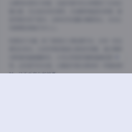
Sans Serif
Serif
从模特的表现力来看，这组写真中的女神展现了出色的
镜头感。无论是自然的微笑，还是略带羞涩的表情，都
浅阴影
深阴影
显得真实而不做作。这种自然流露的情感表达，往往比
刻意摆拍更能打动人心。
关闭
日落
暗化
灰度
构图技巧方面，除了常规的人像拍摄手法，还有一些创
意性的尝试。比如利用前景虚化营造空间感，通过镜面
反射增加画面趣味性，以及运用道具增强画面故事性
等。这些细节的处理，让整组写真在保持统一风格的同
时，又不乏变化和惊喜。
对于喜欢摄影的朋友来说，这组写真无疑是一个很好的
学习素材。从前期的策划准备，到中期的拍摄执行，再
到后期的调色处理，每一个环节都值得细细品味和研
究。