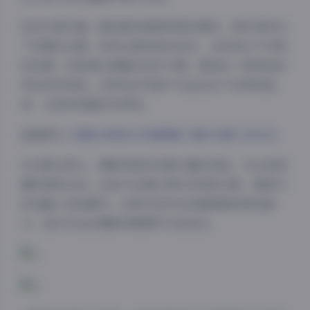
色彩处理方面，整体偏向清新明亮的调性，很好地呼应
了初夏的主题。没有过度饱和的色彩，也没有过于冷峻
的色调，而是通过细腻的色彩平衡，营造出一种舒适自
然的视觉体验。这种色彩风格不仅适合当下的审美趋
势，也具有很强的实用性。
查看原文:
初夏女神美女写真图集下载293期 1200GB
在光影运用上，摄影师显然有着丰富的经验。无论是清
晨的柔和光线，还是午后透过树叶的斑驳光影，都被巧
妙地融入到拍摄中。这种对自然光的敏感度和把控能
力，是许多业余摄影师需要学习的地方。
夜间模式