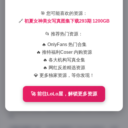
下载
2025-8-30 19:36
|
秘语空间
|
2025-8-30 19:36
🎯 您可能喜欢的资源：
1064 字
|
4 分钟
🔗
初夏女神美女写真图集下载293期 1200GB
作为一名资深摄影爱好者，今天要和大家分享一组令人
📂 推荐热门资源：
心动的初夏写真作品。这组被圈内称为”初夏女神写真
🔥 OnlyFans 热门合集
图集293期”的作品，以其独特的拍摄风格和精致的画
🔥 推特福利Coser 内购资源
面质感，在摄影圈引起了不小的关注。
🔥 各大机构写真全集
🔥 网红反差精选资源
💎 更多独家资源，等你发现！
从整体风格来看，这组写真完美诠释了初夏时节的清新
与浪漫。摄影师巧妙运用了自然光线，让每一张照片都
🚀 前往LoLo屋，解锁更多资源
散发着温暖柔和的色调。无论是户外的绿意盎然，还是
室内的简约背景，都能看出拍摄团队对细节的极致追
求。