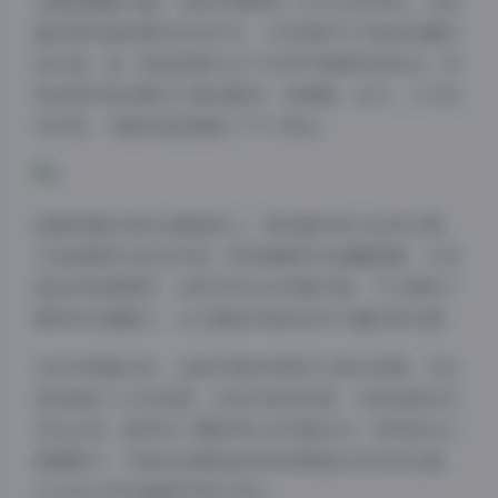
在服装搭配方面，这组写真展现了多元化的特点。从轻
盈的雪纺裙到简约的白衬衫，从休闲的牛仔装到优雅的
连衣裙，每一套造型都与当下的季节氛围完美契合。特
别是那些带有夏日元素的配饰，如草帽、丝巾、小巧的
耳环等，为整体造型增添了不少亮点。
拍摄场景的选择也颇具匠心。既有都市街头的现代感，
又有田园风光的自然美；既有咖啡厅的温馨惬意，又有
海边的浪漫情怀。这种多样化的场景切换，不仅展现了
模特的多面魅力，也让整组写真呈现出丰富的层次感。
从技术层面分析，这组写真的构图功力相当深厚。无论
是经典的三分法构图，还是对角线构图，亦或是留白艺
术的运用，都体现了摄影师扎实的基本功。特别是在人
像摄影中，对焦点的精准把控和背景虚化的自然过渡，
让主体人物在画面中格外突出。