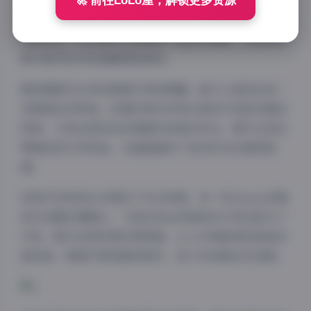
白色沙滩椅上，任由海风拂动亚麻色长发；或赤脚踩在
🚀 前往LoLo屋，解锁更多资源
浅滩，波光粼粼的海水漫过脚踝。摄影师特别擅长捕捉
光影变化，在日落时分拍摄的一组逆光剪影，将她的轮
廓勾勒得如同希腊雕塑般精致。
服装搭配处处体现着意式审美精髓。最令人难忘的是一
条鹅黄色吊带裙，轻薄的雪纺材质在微风中扬起优雅的
弧度，与背后渐变色的晚霞形成绝妙呼应。偶尔出现的
草编包和贝壳饰品，为画面增添了恰到好处的度假氛
围。
视频片段更是生动展现了动态美感。有一段chiara迎着
浪花奔跑的慢镜头，飞扬的发丝和溅起的水珠在阳光下
闪烁，配乐选用轻柔的钢琴曲，让人仿佛能闻到咸咸的
海风味。剪辑节奏把握得极好，每个转场都自然流畅。