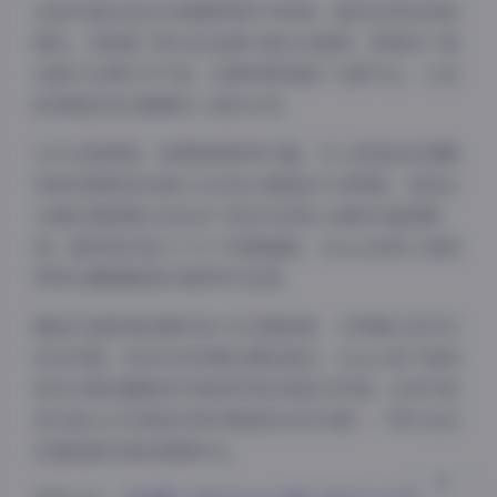
这组写真的色彩处理堪称教科书级别。整体采用低饱和
调色，但保留了阳光的金黄与海水的碧绿，既维持了真
实感又充满艺术气息。后期特意加强了光影对比，让皮
肤质感呈现出健康的小麦色光泽。
从专业角度看，拍摄角度极其丰富。无人机航拍的俯瞰
视角将翡翠色的海水与白色沙滩组成几何图案，而贴近
水面的微距镜头则记录下浪花在皮肤上破碎的晶莹瞬
夜间模式
间。最特别的是几个水下拍摄画面，chiara如美人鱼般
Sans Serif
Serif
穿梭在珊瑚礁间的身影梦幻至极。
浅阴影
深阴影
整组作品既保持着时尚大片的精致度，又带着生活写实
的自然感。没有任何刻意的摆拍痕迹，chiara每个眼神
关闭
日落
暗化
灰度
和动作都流露着地中海岸特有的闲适与热情。这或许就
是它能从众多海岛写真中脱颖而出的关键——用专业技
法捕捉最本真的度假时光。