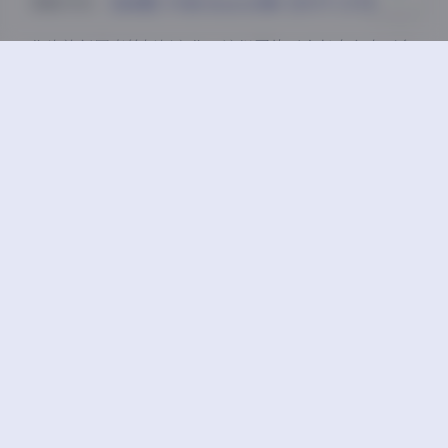
获取方式:
【岛遇】抖音chiara合集【187P 22V】
作为旅行写真的标杆之作，这组图片至今仍在各大平台
保持超高热度。无论是构图创意还是情绪传达，都完美
展现了海岛摄影的巅峰水准，值得摄影爱好者反复观摩
学习。
丝袜
岛遇
抖音
美腿
高颜值
豆
上一篇
下一篇
木森vita秀人内购写真
HaneAme雨波写真图