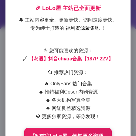
🎉 LoLo屋 主站已全面更新
🔔 主站内容更全、更新更快、访问速度更快。
专为绅士打造的
福利资源聚集地
！
chiara写真合集 清新海岛风摄影
作品
🎯 您可能喜欢的资源：
🔗
【岛遇】抖音chiara合集【187P 22V】
2025-8-30 20:20
|
尊享资源
|
2025-8-30 20:20
📂 推荐热门资源：
771 字
|
3 分钟
🔥 OnlyFans 热门合集
第一次看到chiara的这组海岛写真时，瞬间就被画面中
🔥 推特福利Coser 内购资源
流淌的夏日气息击中。整组作品以187张高清照片和22
🔥 各大机构写真全集
段短视频组成，完美记录了这个意大利女孩与碧海蓝天
🔥 网红反差精选资源
的浪漫邂逅。
💎 更多独家资源，等你发现！
镜头下的chiara总是带着慵懒又明媚的气质。她或倚在