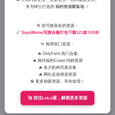
SayoMomo写真121套合集下载
专为绅士打造的
福利资源聚集地
！
57GB
2025-8-30 23:44
|
美女摄影
|
2025-8-30 23:44
🎯 您可能喜欢的资源：
1327 字
|
5 分钟
🔗
SayoMomo写真合集打包下载121套 57GB
作为一个写真爱好者，我最近惊喜地发现了
📂 推荐热门资源：
SayoMomo的写真合集下载资源，这个打包内容包含
🔥 OnlyFans 热门合集
了121套写真集，总容量高达57GB，简直是收藏控的福
🔥 推特福利Coser 内购资源
音。浏览这些图片时，我被其中的丰富性和高质量深深
🔥 各大机构写真全集
吸引，忍不住想分享这份体验。SayoMomo的写真合
🔥 网红反差精选资源
集源于她在网络平台上的精彩创作，每一套都展现出独
💎 更多独家资源，等你发现！
特的魅力，让我沉浸在视觉盛宴中。
首先，写真内容方面，这121套合集覆盖了广泛的题材
🚀 前往LoLo屋，解锁更多资源
和场景。从日常生活中的家居休闲到户外旅行的自然风
光，再到都市街拍的时尚瞬间，每套写真都像一个小故