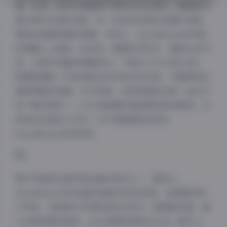
事。比如，有些作品聚焦于春日的花丛漫步，捕捉阳光
透过树叶的斑驳光影；另一些则突出秋日的枫叶背景，
营造出温暖浪漫的氛围。内容上，SayoMomo的写真
经常融入小道具，如书本、咖啡杯或花卉，增添生活气
息，让图片更富有情感层次。下载这个57GB的大包，
就意味着能一次性获取这些多样化的内容，无需再四处
搜索零散的资源。作为读者，我特别喜欢这种一站式打
包下载的便利——它让我能随时重温那些美好瞬间，尤
其是在忙碌的工作日，打开电脑就能沉浸在
SayoMomo的世界里。
图片风格是这套写真合集的亮点之一。整体上，
SayoMomo的作品偏向清新自然的风格，色调柔和而
不夸张。多数图片采用明亮的自然光，强调真实感，减
少过度修图的痕迹，这让我感觉更贴近生活。细节上，