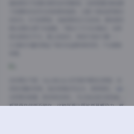
捕捉那些不经意的微笑或沉思瞬间。这种氛围的营造源
于拍摄时的自然光线和简单道具，让整个体验显得真实
夜间模式
而亲切。作为欣赏者，我能想象自己在现场，感受微风
拂过或阳光洒下的温暖。下载这个57GB合集后，我常
Sans Serif
Serif
常在周末打开它，配上轻音乐，享受片刻的宁静——
121套的丰富性保证了每次点击都有新发现，不会重复
浅阴影
深阴影
单调。
关闭
日落
暗化
灰度
谈到博主气质，SayoMomo在写真中展现出青春、活
泼和优雅的特质。她的表情自然生动，常带微笑，传递
出积极的能量；肢体语言放松，无论是坐姿还是站姿，
都显得自信而不做作。这种气质让图片更具感染力，就
像一位亲近的朋友在分享生活点滴。作为网络博主，
SayoMomo以高质量的写真内容著称，她在平台上积
累了大量粉丝，作品深受喜爱。介绍上，她是写真领域