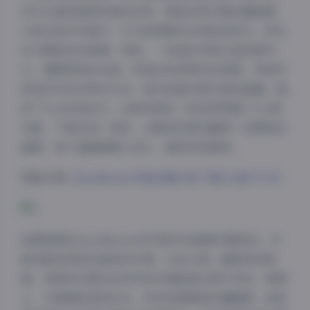
你可以看到柔焦效果的应用，营造出梦幻般的朦胧感，
尤其在室内写真中，灯光和阴影的运用恰到好处，烘托
出宁静放松的氛围。例如，一些海边写真以蓝色调为
主，搭配简单的白裙，突显出纯净简约的美感；而城市
街拍系列则多用对比色，如红砖墙与黑外套的碰撞，增
添了几分时尚活力。这种风格的一致性贯穿整个121套
合集，下载后逐一浏览，会感受到像在翻阅一本精美的
画册，每个画面都精心设计，避免视觉疲劳。
图集详情:
SayoMomo写真合集打包下载121套 57GB
拍摄氛围在SayoMomo的写真中扮演着关键角色。多
数场景选择轻松愉悦的环境，比如公园、咖啡馆或海
滩，背景音乐般的自然声音仿佛能透过图片传来。氛围
上，它强调舒适和自在，没有刻意摆拍的僵硬感，而是