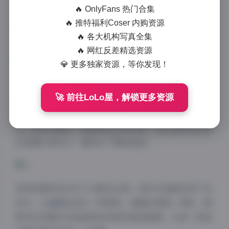
🔥 OnlyFans 热门合集
传媒的写真系列一直都是我硬盘里不可或缺的一部分。
🔥 推特福利Coser 内购资源
最近，他们推出了2301-3000期的合集，足足440GB的
🔥 各大机构写真全集
内容，简直是视觉盛宴！
🔥 网红反差精选资源
💎 更多独家资源，等你发现！
这次的合集，我个人认为是一次全面的回顾与升级。从
🚀 前往LoLo屋，解锁更多资源
摄影风格上来说，涵盖了清新、性感、复古等多种主
题，每一期都力求展现不同的美学理念。在模特的选择
上，物恋传媒也一直坚持自己的标准，无论是身材比例
还是镜头表现力，都经过了精挑细选。
我特别喜欢他们对于光影的运用。很多作品都采用了自
然光，让画面呈现出一种柔和、温暖的质感。同时，摄
影师也很擅长利用道具和场景来营造氛围，让每一张照