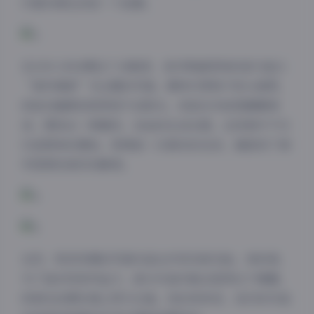
片都仿佛在讲述一个故事。
在2301-3000期这个合集里，我印象最深刻的是几组以
“城市漫游”为主题的写真。模特们穿梭于街头巷尾，
或是在咖啡馆里享受午后阳光，或是在书店里静静阅
读，展现出一种随性、自由的生活态度。这些照片不仅
仅是简单的摆拍，更像是一次真实的记录，捕捉到了城
市里那些美好的瞬间。
当然，物恋传媒的写真作品也并非完美无缺。有时候，
为了追求视觉冲击力，部分作品可能会显得过于暴露，
或者在后期处理上用力过猛。但总体来说，他们的作品