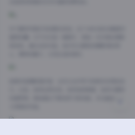
还是具有很高的艺术价值和观赏性的。
对于喜欢写真艺术的朋友来说，这个440GB的合集绝对
夜间模式
值得收藏。它不仅仅是一堆照片，更是一次对美的探索
和发现。通过这些作品，我们可以感受到摄影师的用
Sans Serif
Serif
心，模特的魅力，以及生活的美好。
浅阴影
深阴影
关闭
日落
暗化
灰度
如果你是摄影爱好者，也可以从中学习到很多实用的技
巧。比如，如何运用光线、如何选择角度、如何与模特
沟通等等。相信通过不断地学习和实践，你也能拍出令
人惊艳的作品。
完整资源:
物恋传媒写真图集合集打包下载2301-3000期