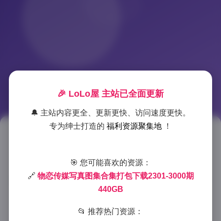
🎉 LoLo屋 主站已全面更新
🔔 主站内容更全、更新更快、访问速度更快。
专为绅士打造的
福利资源聚集地
！
物恋传媒写真合集2301-3000期
（440GB）
🎯 您可能喜欢的资源：
🔗
物恋传媒写真图集合集打包下载2301-3000期
2025-8-31 18:57
|
古风cosplay
|
2025-8-31 18:57
440GB
773 字
|
3 分钟
📂 推荐热门资源：
作为一个长期关注写真作品的爱好者，我必须说，物恋