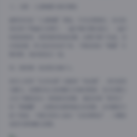
三、光影：人造晚霞与真实霓虹
最耗时的是“人造晚霞”那组。天完全黑透后，我在她
背后架了两盏RGB棒灯，一盏打橙红模拟落日，一盏打
粉紫做渐变，再用烟饼制造低雾。后期只调了色温，没
动饱和度，所以肤色依旧干净。下载包里的“晚霞”关
键词图，指的就是这一组。
四、微表情：她到底在看什么
很多人觉得“56岁后妈”的眼神“有故事”，其实秘密
在睫毛。拍摄前我让她把睫毛夹翘到极限，逆光时睫毛
会在下眼睑投出一排细碎的阴影，看起来像“刚哭过”
或“刚睡醒”。后期我刻意保留这些阴影，反而磨皮只
做了局部。下载区里有人留言“这张像周迅”，大概就
是因为那排睫毛阴影。