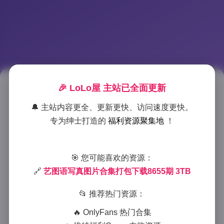
🎉 LoLo屋 主站已全面更新
艺图语8655期高清写真3TB合集
🔔 主站内容更全、更新更快、访问速度更快。
下载
专为绅士打造的
福利资源聚集地
！
2025-9-01 15:16
|
岛遇
|
2025-9-01 15:16
1293 字
|
5 分钟
🎯 您可能喜欢的资源：
摄影师视角解析：我眼里的“8655期”到底拍了什么
🔗
艺图语写真图片合集打包下载8655期 3TB
📂 推荐热门资源：
🔥 OnlyFans 热门合集
凌晨一点，我把最后一组RAW图从存储卡里拖进硬