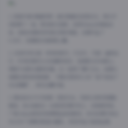
1. 西装外套+缎面吊带：暗红缎面在夜里反光，领口开
到锁骨下一指，既克制又挑衅。我用35mm定焦贴近
拍，皮肤纹理和布料高光同时保留，后期只拉了
0.3EV，色调就往电影感上靠。
2. 白色针织长裙：转场到室内，灯全关，只留一盏钨丝
灯。针织的镂空让光线漏成斑点，她侧卧在木地板上，
像被午后阳光遗忘的猫。这一组用了慢门1/6s，故意让
裙摆边缘有轻微拖影，下载区里很多人问“是不是加了
动态模糊”，其实全靠手稳。
3. 黑色皮衣+牛仔短裤：回到天台，风把头发吹得满脸
都是。我让她踩在一台废旧空调外机上，低角度仰拍，
广角24mm把夜空和钢筋拉成放射线，皮衣的铆钉和远
处LED广告牌的紫蓝光撞色，视觉冲击力直接拉满。