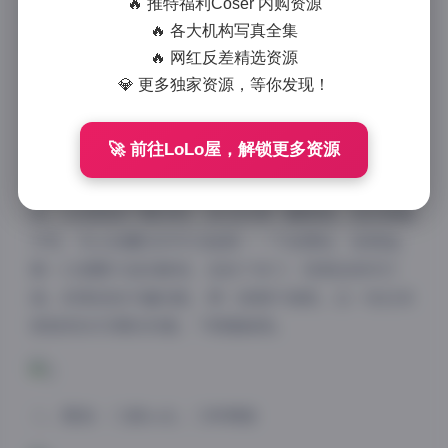
🔥 推特福利Coser 内购资源
盘，3TB的进度条终于跑满——这是艺图语8655期的全
🔥 各大机构写真全集
部底片。作为跟拍全程的摄影师，我想从镜头背后拆给
🔥 网红反差精选资源
大家看，这8655期到底藏着多少值得下载的细节。
💎 更多独家资源，等你发现！
一、开场：霓虹灯下的“56岁后妈”
🚀 前往LoLo屋，解锁更多资源
拍摄定在长沙老城区的天台，时间是傍晚六点。天边残
霞像打翻的调色盘，她拎着一件oversize的西装外套走
来，头发刚染了雾茶棕，逆光时像一圈柔焦。我没急着
开机，先让她靠在栏杆边抽烟——不是摆拍，是真抽。
第一口烟雾升起的瞬间，我按下快门：背景是城市灯
海，前景是她半阖的眼，像一部港片海报。这一张后来
被做成8655期的封面，下载量最高。
二、服装：三套look，三种情绪