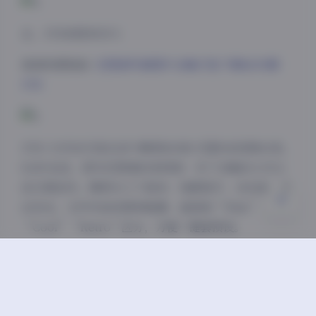
夜间模式
五、3TB到底有多大
高清资源链接:
艺图语写真图片合集打包下载8655期
Sans Serif
Serif
3TB
浅阴影
深阴影
关闭
日落
暗化
灰度
3TB=大约18万张RAW+精修800张+花絮4K视频60条。
RAW全送，因为艺图语的老规矩：买了合集的人可以
自己再创作。精修分三个版本：电影胶片、冷白皮、复
古杂志，文件夹命名简单粗暴，直接按“Film”
“Cool”“Retro”区分，方便一键套预设。
六、彩蛋：天台上的即兴
拍到凌晨两点，城市灯海熄了一半，她突然把西装外套
脱了，只剩吊带，说想拍一张“像要跳下去”的。我关