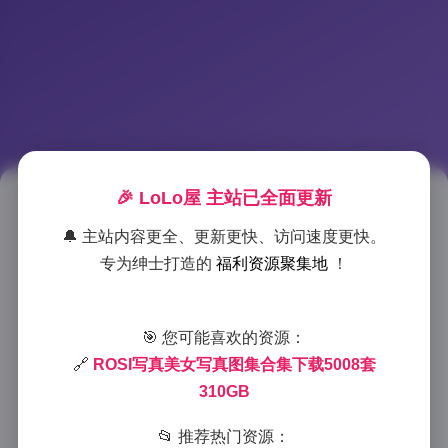
🎉 LoLo屋 主站已全面更新
ROSI写真5008套合集下载
🔔 主站内容更全、更新更快、访问速度更快。
310GB
专为绅士打造的
福利资源聚集地
！
2025-9-14 22:27
|
秀人资源
|
2025-9-14 22:27
1608 字
|
6 分钟
🎯 您可能喜欢的资源：
🔗
ROSI写真美女写真图集合集下载5008套
内容详情:
ROSI写真美女写真图集合集下载5008套
310GB
310GB
📂 推荐热门资源：
作为一个长期关注时尚写真内容的读者，我最近偶然发