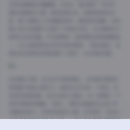
没有刻意摆拍的僵硬感。比如在“海边假日”系列中，
模特赤脚漫步沙滩，海风轻拂长发，背景是渐变的日
落，整个氛围让人仿佛置身其中，感受那份惬意。这种
精心设计的氛围不仅提升了写真艺术性，还让模特的气
夜间模式
质得以自然流露。作为欣赏者，我常常被这种氛围感染
——它让我联想到生活中的美好瞬间，下载合集后，我
Sans Serif
Serif
甚至尝试用类似风格拍摄个人照片，从中汲取灵感。
浅阴影
深阴影
关闭
日落
暗化
灰度
谈到博主气质，ROSI作为网络博主，在写真中展现的
独特魅力是核心吸引力。虽然ROSI只是一个网名，没
有具体背景故事，但从作品可以看出，她（或团队）对
美学有着深刻理解。气质上，模特们普遍传达出自信、
优雅和亲和力，没有矫揉造作之感。在写真中，ROSI
的风格偏向知性与时尚并存——无论是身着简约服饰还
是华丽礼服，都流露出一种从容不迫的魅力。这种气质