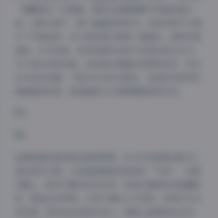
“晨曦微光”的图集，模特在清晨薄雾中身着轻盈长
裙，光影交错下，整个画面如梦如幻。这种风格不仅提
升了写真品质，还让每张图片都像一幅画作，值得反复
品味。作为读者，我特别喜欢这种不张扬的表达方式：
它不追求夸张性感，而是通过细腻的构图和色彩，传达
出内在的优雅。下载310GB的合集后，我甚至将其用作
桌面壁纸轮换，高清画质让日常屏幕都焕发生机。
拍摄氛围的营造更是值得赞赏。ROSI写真团队擅长打
造沉浸式环境，让每套图集都有独特的“气场”。场景
设置上，既有宁静的私密空间，如复古咖啡馆或温馨卧
室，营造出亲密感；也有开阔的公共场所，如城市天台
或花园，带来自由奔放的活力。氛围上强调轻松自然，