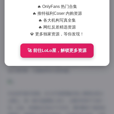
现了这个令人眼前一亮的合集——ROSI写真5008套合
🔥 OnlyFans 热门合集
集下载310GB。作为一个审美爱好者，我经常在网上搜
🔥 推特福利Coser 内购资源
寻高质量的美女写真图集，但像这样规模宏大、内容丰
🔥 各大机构写真全集
🔥 网红反差精选资源
富的资源实在少见。ROSI写真系列一直是我心中的宝
💎 更多独家资源，等你发现！
藏，它以唯美风格著称，这次合集涵盖了超过5000套高
清作品，总容量310GB，简直是视觉盛宴。下载后，我
花了几天时间细细浏览，每一套图片都让我沉浸其中，
🚀 前往LoLo屋，解锁更多资源
忍不住想和大家分享我的欣赏心得。如果你也喜欢精致
写真，这个合集绝对值得收藏，无论是作为灵感源泉还
是日常欣赏，它都能带来无限惊喜。
先说说写真内容吧。ROSI写真图集的核心聚焦在美女
主题上，每一套作品都精心设计，主题多样却不失统一
性。比如，有清新自然的户外系列，模特置身于森林或