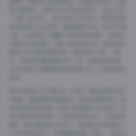
海滩中，捕捉阳光洒落的瞬间；还有都市时尚风，在高
楼大厦背景下，展现现代女性的独立魅力。内容上突出
“写真”的本质——真实而艺术化的表达，模特的表情
和姿态都经过专业指导，强调优雅与自信。浏览5008套
作品，我注意到它们覆盖了四季变换的场景，从春天的
花海到冬日的雪景，让整个合集充满生机。这种多样性
确保了无论你偏好哪种风格，都能找到心头好。下载
后，我常常在闲暇时随机点开一套，总能有新的发现，
310GB的庞大容量意味着内容深度十足，不会轻易审美
疲劳。
图片风格是ROSI写真的另一大亮点。整体采用高分辨
率摄影，画面清晰到能看清每一丝发丝和服饰细节，营
造出强烈的视觉冲击。风格上偏向唯美与艺术结合，没
有过度修饰的浮夸感。光线处理尤其出色——在室内拍
摄时，常运用柔和的打光技巧，突出模特五官的精致；
户外则利用自然光，创造温暖的氛围。例如，一套名为