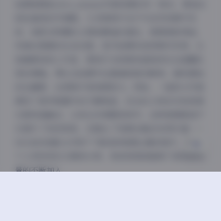
拍摄氛围是olive_emmm写真资源的另一亮点，营造出
轻松愉悦的环境感。大多数照片在户外自然场景中完
夜间模式
成，如阳光明媚的公园或静谧的湖边，氛围清新闲适，
传递出惬意的生活态度。室内拍摄则选择简约空间，比
Sans Serif
Serif
如咖啡馆或工作室，柔和灯光和简单道具烘托出温馨私
密的情绪。博主在拍摄中注重捕捉真实瞬间，避免摆拍
浅阴影
深阴影
的生硬感，这使照片更具感染力。例如，一组街头写真
展现了城市喧嚣中的宁静角落，动态的人物动作和背景
关闭
日落
暗化
灰度
元素和谐融合，让观众仿佛置身其中。这种氛围营造不
仅提升了视觉享受，还强化了资源合集的实用价值——
50GB的容量允许用户下载各种氛围主题的照片，用于
个人项目或社交媒体分享，而持续更新确保了新氛围场
景的不断加入。
博主olive_emmm的气质贯穿整个合集，展现出青春时
尚的艺术感。作为一位专注于写真创作的网络博主，她
的作品透露出自信与优雅，人物形象多以简约服饰和自