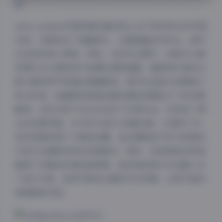
新
olive_emmm写真资源合集的核心在于其多样化的写真
内容。合集包含了海量照片，主题涵盖自然风光、城市
生活及时尚人像等。例如，在自然主题中，读者可以看
到博主在公园或郊外拍摄的清新画面，捕捉树叶间的光
影交错和季节变换的细腻瞬间。城市生活部分则聚焦于
街头时尚，如咖啡馆角落的随性摆拍或霓虹灯下的动感
瞬间，这些内容不仅生动记录了日常生活，还体现了博
主的创意灵感。作为50GB的大容量合集，它提供了充
足的资源供用户下载和收藏，适合摄影新手学习构图技
巧或专业摄影师寻找灵感素材。同时，持续更新的机制
确保了合集始终保持新鲜感，新添加的照片往往融入当
下流行元素，如季节限定主题或节日特辑，让用户能持
续探索新内容。