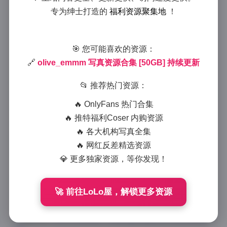
olive_emmm写真资源50GB合
专为绅士打造的
福利资源聚集地
！
集持续更新
2025-9-17 16:56
|
岛遇
|
2025-9-17 16:56
🎯 您可能喜欢的资源：
1371 字
|
5 分钟
🔗
olive_emmm 写真资源合集 [50GB] 持续更新
在当今社交媒体盛行的时代，写真资源已成为许多摄影
📂 推荐热门资源：
爱好者和时尚博主的热门收藏。其中，olive_emmm的
🔥 OnlyFans 热门合集
写真资源合集凭借其丰富的容量和持续更新的特性，吸
🔥 推特福利Coser 内购资源
引了大量粉丝的关注。这个合集汇集了50GB的高质量
🔥 各大机构写真全集
照片资源，内容覆盖了多样化的写真主题，从日常街拍
🔥 网红反差精选资源
到精致艺术创作，每一张都展现了博主的独特视角。本
💎 更多独家资源，等你发现！
文将详细介绍这个合集的亮点内容、图片风格、拍摄氛
围以及博主olive_emmm的气质特点，帮助读者更好地
🚀 前往LoLo屋，解锁更多资源
理解其魅力所在。
点击访问:
olive_emmm 写真资源合集 [50GB] 持续更