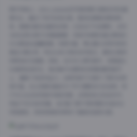
图片风格上，olive_emmm的写真资源以清新自然的基
调为主，融合了现代时尚元素。整体色调偏向柔和明
亮，强调光影的戏剧性效果，比如在户外拍摄时，自然
光的运用让照片充满温暖感，而室内场景则通过柔和的
补光营造出温馨氛围。构图方面，博主擅长采用对称或
黄金分割比例，突出主体人物的自然美态，避免过度修
饰带来的失真感。例如，在许多人像写真中，背景虚化
处理得恰到好处，焦点集中在模特的表情和服饰细节
上，增强了视觉冲击力。这种风格不仅提升了图片的审
美价值，还让资源合集成为了学习摄影技巧的宝库。用
户可以从这些风格中汲取灵感，应用到自己的创作中，
得益于50GB的容量，他们能下载不同时期的作品对比
风格演变，而持续更新则带来了最新的趋势元素。