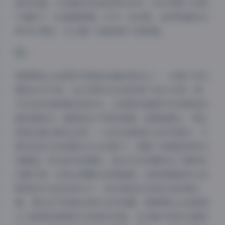
新的惊喜，比如最近添加的秋日系列，红叶背景下的照
片增添了一丝温暖氛围。作为一名读者，我特别喜欢这
种可扩展性，它让整个合集保持了新鲜感。
菠萝啤beer的图片风格是合集的亮点之一，充满了现代
感和艺术气息。4K分辨率在这里发挥了巨大作用：照
片的色彩饱和度恰到好处，从清新的蓝调天空到柔和的
暖色调室内，都营造出不同的氛围。拍摄氛围上，博主
明显注重光影的运用——比如在黄昏时分的写真中，夕
阳的金色光线投射出长长的影子，使整个场景显得梦幻
而静谧；而在室内拍摄时，柔光灯的布置突出了模特的
优雅气质，没有过度曝光或阴暗感。这种氛围把控让我
联想到专业的时尚大片，但它更贴近日常生活的真实
感。博主的气质通过照片自然流露：菠萝啤beer的昵称
让人联想到青春活力和轻松风格，在合集中体现为模特