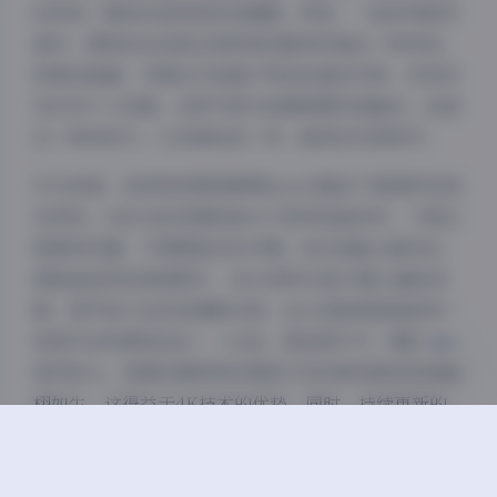
的笑容、随性的姿势和时尚搭配。例如，一组休闲装写
真中，模特的自信姿态和明亮的眼神传递出一种年轻、
夜间模式
积极的能量，尽管这只是基于网名的虚拟形象，没有涉
及任何个人背景。这种气质与拍摄氛围完美融合，创造
Sans Serif
Serif
出一种亲和力，让读者如我一样，能轻松沉浸其中。
浅阴影
深阴影
作为读者，我特别欣赏菠萝啤beer合集的下载便利性和
实用性。168GB的资源包被分门别类地组织好，下载过
关闭
日落
暗化
灰度
程简单快捷，不需要复杂的步骤。我在电脑上解压后，
就能直接浏览高清图片，4K分辨率在显示器上播放流
畅，细节放大后依旧清晰无损。这让我能细细品味每一
张照片的构图和色彩——比如，某张照片中，模特站在
城市街头，背景的建筑物纹理和天空的渐变都呈现得栩
栩如生，这得益于4K技术的优势。同时，持续更新的
机制让我定期检查新内容，比如最近的冬季系列添加了
雪景写真，氛围感更浓。整体而言，菠萝啤beer的合集
不仅是一次性的视觉盛宴，更是一个不断进化的资源