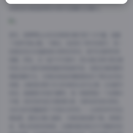
希望我的体验能帮助你更好地理解它的魅力。
首先，菠萝啤beer的4K高清合集内容十分丰富，涵盖
了各种写真主题。下载后，我浏览了其中的照片，每一
张都呈现出4K超高清分辨率的特点，细节处理得异常
细腻。例如，在一组户外写真中，阳光透过树叶洒在模
特身上的光影效果被捕捉得淋漓尽致，皮肤纹理和服饰
褶皱清晰可见，仿佛我身临其境般感受到了那份自然的
美感。合集里的图片多以时尚和生活为主调，比如都市
街拍、海滩漫步或室内静物，每一帧都像是一个故事的
开端，但没有添加任何剧情元素，纯粹是视觉的享受。
168GB的容量确保了内容的多样性——从单张特写到全
景组图，都经过精心编排，方便读者按需下载。更棒的
是，博主承诺持续更新，这意味着我每次打开都能发现