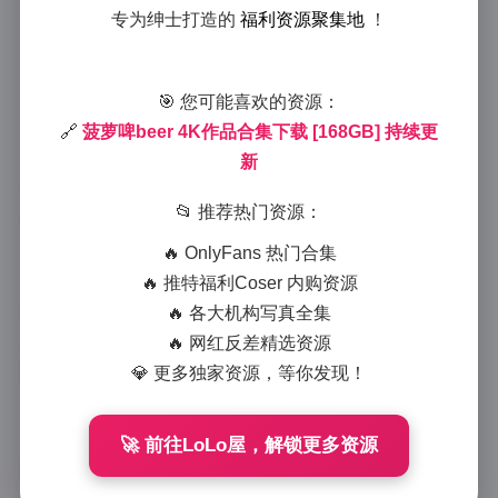
菠萝啤beer 4K高清合集下载
专为绅士打造的
福利资源聚集地
！
168GB持续更新
2025-9-19 20:38
|
抖音网红
|
2025-9-19 20:38
🎯 您可能喜欢的资源：
1448 字
|
6 分钟
🔗
菠萝啤beer 4K作品合集下载 [168GB] 持续更
新
作为一名摄影爱好者，我总是热衷于在网络上发现一些
📂 推荐热门资源：
高质量的数字资源，尤其是那些能带来视觉享受的写真
合集。最近，我偶然点开了“菠萝啤beer”的4K高清
🔥 OnlyFans 热门合集
合集下载链接，瞬间被其中的内容所吸引。这个合集不
🔥 推特福利Coser 内购资源
仅提供了168GB的庞大资源包，还承诺持续更新，让我
🔥 各大机构写真全集
这个读者在闲暇时光里，可以反复品味那些精致的画
🔥 网红反差精选资源
面。菠萝啤beer这个名字听起来就充满活力——它只是
💎 更多独家资源，等你发现！
一个网络昵称，代表着博主分享的时尚风格，但背后没
有任何额外的背景故事。今天，我就从一个普通读者的
🚀 前往LoLo屋，解锁更多资源
角度，来和大家分享我对这个合集的欣赏心得，聚焦于
写真内容、图片风格、拍摄氛围以及博主气质的展现，