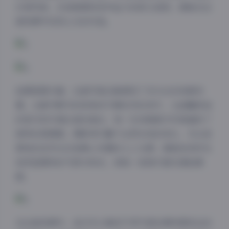
日常风格，还是强调视觉冲击力的前卫造型，都能在这
套资源中找到心仪的作品。
拍摄氛围方面，这套写真合集展现了多元化的场景布
置。从都市繁华的街角到宁静自然的郊外，从温馨舒适
的室内到开阔壮丽的海边，每一处场景都为写真增添了
独特的氛围感。摄影师们善于运用光线的变化，无论是
柔和的自然光还是精心布置的人工光源，都能恰到好处
地突显模特的气质与特点，使每一张照片都充满故事
感。
在这套资源中，我们可以看到不同气质的模特展现出的