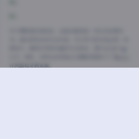
浅阴影
深阴影
关闭
日落
暗化
灰度
对于摄影爱好者而言，这套合集更是一本生动的教科
书。通过研究这些专业作品，可以学习到光线运用、构
图技巧、模特引导等方面的专业知识，提升自己的摄影
水平。同时，多样化的风格也为摄影师提供了广阔的创
作思路和灵感来源。
完整版图集:
美女写真图集合集打包下载1248套 592GB
这套写真合集资源的获取方式便捷，下载后即可离线浏
览，不受网络限制。无论是电脑、平板还是手机，都能
轻松打开欣赏。高清的画质确保了在任何设备上都能获
得最佳的视觉体验。
在数字内容泛滥的今天，这样一套规模庞大、质量精良