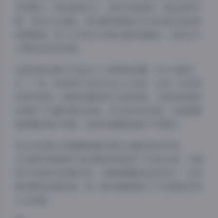
多样魅力。有的甜美可人，有的冷艳高贵，有的活泼开
朗，有的文艺清新。每位模特都通过专业的姿态控制和
表情管理，将个人特色与写真主题完美融合，呈现出令
人赞叹的视觉效果。
这套写真合集不仅适合个人欣赏和收藏，对于从事设
计、广告、时尚等行业的专业人士来说，也是一份宝贵
的参考资料。高清的画质和专业的构图，为各种创意项
目提供了丰富的素材选择。无论是寻找灵感，还是需要
高质量的图片资源，这套合集都能满足不同需求。
592GB的庞大容量意味着内容的丰富性和多样性。
1248套写真按照不同主题和风格进行了系统分类，方便
用户快速定位所需内容。从服装搭配到妆容设计，从场
夜间模式
景布置到后期处理，每一套写真都展现了专业团队的用
心与创意。
Sans Serif
Serif