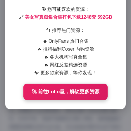
2025-11-15 22:14
|
古风cosplay
|
🎯 您可能喜欢的资源：
2025-11-15 22:14
🔗
美女写真图集合集打包下载1248套 592GB
1007 字
|
4 分钟
📂 推荐热门资源：
在当今数字时代，写真摄影已成为记录美丽与艺术的重
🔥 OnlyFans 热门合集
要载体。今天为大家带来的是规模宏大的1248套美女写
🔥 推特福利Coser 内购资源
真合集，总容量高达592GB的高清图库资源，为广大摄
🔥 各大机构写真全集
影爱好者和艺术收藏家提供了丰富的视觉盛宴。
🔥 网红反差精选资源
💎 更多独家资源，等你发现！
🚀 前往LoLo屋，解锁更多资源
这套写真合集涵盖了多种拍摄风格，从清新自然的街拍
风，到精致专业的影楼风，再到创意十足的创意主题
风，应有尽有。每套写真都经过精心筛选，确保画面的
质感和美感达到专业水准。无论是追求简约生活气息的