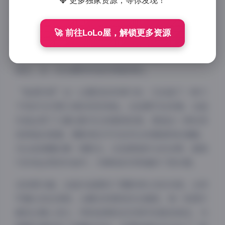
💎 更多独家资源，等你发现！
琳铛作为模特，展现出与众不同的气质和表现力。她的
面部轮廓柔和，眼神中透露出一种神秘感，非常适合”
🚀 前往LoLo屋，解锁更多资源
秘语空间”这一主题。从专业角度看，她的镜头感极
强，能够根据不同的场景和氛围迅速调整自己的表情和
姿态，这一点在模特界是非常难得的。
“秘语空间”这一主题设定非常巧妙，它创造了一种介
于现实与幻想之间的视觉体验。从拍摄手法来看，这组
作品运用了大量光影对比和景深控制，营造出一种私密
而神秘的氛围。摄影师似乎对自然光有着独特的理解，
无论是清晨的第一缕阳光，还是黄昏时分的余晖，都被
巧妙地运用到作品中，为琳铛的形象增添了层次感。
在构图方面，这组作品展现了摄影师扎实的功底。从特
写镜头到全身照，从静态构图到动态捕捉，每一张图片
都经过精心设计。特别是琳铛在空间中的肢体语言，与