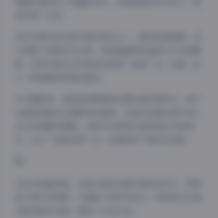
周围环境形成了有趣的互动，仿佛她真的在与这个”秘
语空间”对话。
色彩处理也是这组作品的亮点之一。整体色调偏暖，但
又保留了足够的对比度，使得画面既有温度又不失清晰
度。这种处理方式非常适合表现”秘语”这一主题，给
人一种温暖而神秘的感觉。
作为摄影师，我特别欣赏琳铛在镜头前的表现力。她不
仅能够准确传达摄影师的意图，还能在拍摄过程中加入
自己的理解和情感。这种互动使得作品更加生动和真
实，也让”秘语空间”这一主题得到了更好的诠释。
夜间模式
Sans Serif
Serif
从技术层面来看，这组作品的后期处理恰到好处，既保
留了照片的质感，又增强了视觉冲击力。特别是在处理
浅阴影
深阴影
光影和细节方面，展现了专业水准。