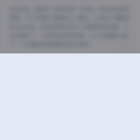
关闭
日落
暗化
灰度
总的来说，琳铛的”秘语空间”系列是一次成功的视觉
探索。它不仅展现了模特的个人魅力，也体现了摄影师
的专业水准。这488张图片和52个视频组成的合集，为
观众提供了一个沉浸式的视觉体验，让人仿佛真的置身
于一个充满秘密和故事的奇妙空间中。
原文链接:
【秘语空间】抖音琳铛合集【488P 52V】
对于喜欢写真艺术的朋友来说，这组作品绝对值得一
看。它不仅在技术上达到了专业水准，更重要的是，它
能够触动观者的情感，引发对”秘语”这一主题的思考
和想象。
丝袜
抖音
秘语空间
美腿
蜜桃臀
高颜值