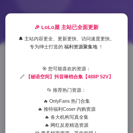
🎉 LoLo屋 主站已全面更新
🔔 主站内容更全、更新更快、访问速度更快。
专为绅士打造的
福利资源聚集地
！
琳铛秘语空间写真合集 488图52
视频
🎯 您可能喜欢的资源：
🔗
【秘语空间】抖音琳铛合集【488P 52V】
2025-11-16 14:56
|
秘语空间
|
2025-11-16 14:56
895 字
|
4 分钟
📂 推荐热门资源：
🔥 OnlyFans 热门合集
作为一名专业摄影师，我经常在各种平台上寻找有潜力
🔥 推特福利Coser 内购资源
的模特和独特的拍摄主题。最近，我在抖音平台上发现
🔥 各大机构写真全集
了琳铛的”秘语空间”系列作品，这组488张图片和52
🔥 网红反差精选资源
个视频的合集确实令人印象深刻。