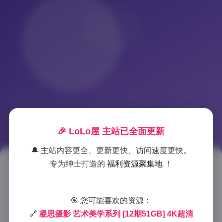
🎉 LoLo屋 主站已全面更新
🔔 主站内容更全、更新更快、访问速度更快。
专为绅士打造的
福利资源聚集地
！
凝思艺术美学摄影教程 12期
51GB 4K超高清影像资源
🎯 您可能喜欢的资源：
2025-11-19 13:10
|
秀人资源
|
2025-11-19 13:10
🔗
凝思摄影 艺术美学系列 [12期51GB] 4K超清