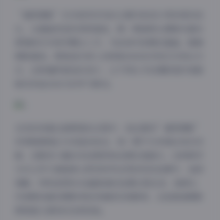
“凝思摄影”艺术美学系列的12期内容设计得非常系统
化，从基础到进阶层层递进。第一期通常从摄影的基本
原理和艺术美学概念入手，为后续内容奠定基础。随着
期数增加，教程逐步深入到更复杂的技术和艺术表达方
式。这种循序渐进的设计，让不同水平的摄影爱好者都
能找到适合自己的学习路径。
夜间模式
在实际观看这套教程的过程中，我注意到”凝思摄影”
非常强调理论与实践的结合。每一期不仅有理论知识讲
Sans Serif
Serif
解，还配有大量的实拍案例和后期处理演示。这种教学
方式让学习者能够立即将所学应用到实际拍摄中，加深
浅阴影
深阴影
理解。特别是那些4K超高清的拍摄过程记录，能够让
你清楚地看到摄影师如何捕捉完美瞬间，这是普通摄影
关闭
日落
暗化
灰度
教程难以提供的宝贵经验。