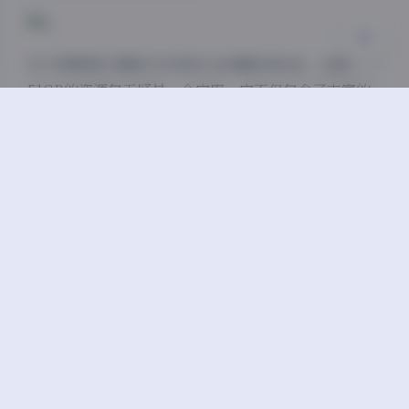
对于想要提升摄影艺术表现力的摄影师来说，这套
51GB的资源包无疑是一个宝库。它不仅包含了丰富的
技术知识，更重要的是传递了一种艺术思考方式。通过
学习”凝思摄影”艺术美学系列，你可以逐渐培养出自
己的摄影语言和风格，而不仅仅是模仿他人的作品。
作为专业摄影师，我推荐这套教程给所有希望突破技术
瓶颈、提升艺术境界的摄影爱好者。4K超高清的影像
质量确保了学习体验的极致感受，而12期的系统内容则
保证了你能够全面掌握艺术摄影的各个方面。这套资源
的价值远超其价格，值得每一位追求卓越的摄影师拥有
和珍藏。
人像摄影
凝思摄影
幽影凝思
美女制服丝袜美腿