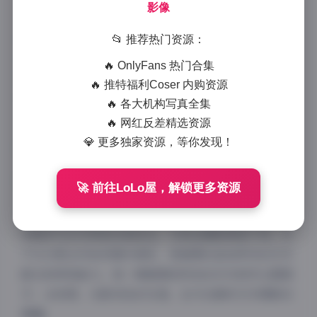
927 字
|
4 分钟
影像
作为一名专业摄影师，我一直在寻找能够提升自己艺术
📂 推荐热门资源：
表现力的学习资源。最近接触到的”凝思艺术美学摄影
🔥 OnlyFans 热门合集
教程”资源包，让我眼前一亮。这套教程包含12期内
🔥 推特福利Coser 内购资源
容，总容量高达51GB，全部采用4K超高清影像呈现，
🔥 各大机构写真全集
为摄影爱好者提供了极为珍贵的学习材料。
🔥 网红反差精选资源
💎 更多独家资源，等你发现！
🚀 前往LoLo屋，解锁更多资源
这套”凝思摄影”艺术美学系列最大的特点在于它将技
术教学与艺术审美完美结合。与其他摄影教程不同，它
不仅仅教会你如何操作相机，更重要的是培养你的艺术
眼光和审美能力。每一期都围绕特定的艺术美学主题展
开，从构图、光影到色彩处理，全方位解析艺术摄影的
精髓。