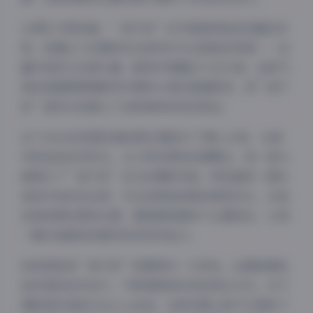
从博主气质来看，”狐不妖”似乎偏爱神秘而优雅的形
象。她镜头下的模特往往具有东方古典美的特质——含
蓄内敛却又充满力量，眼神中透露出千言万语。这种气
质的把握需要摄影师与模特之间的高度默契，而”狐不
妖”显然已经建立了这种独特的视觉语言。
这个401G的资源合集按照主题进行了精心分类，从城
市街拍到自然风光，从人物肖像到创意概念，每一部分
都展示了”狐不妖”多元的摄影风格。特别值得一提的
是她对色彩的运用，无论是高饱和度的鲜明对比，还是
低饱和度的柔和过渡，都能精准服务于主题表达，让每
一幅作品都具有强烈的视觉冲击力。
持续更新是”狐不妖”资源库的一大特色。这意味着她
始终保持创作活力，不断探索新的视觉表达方式。对于
摄影爱好者和专业人士来说，这种定期上新不仅提供了
夜间模式