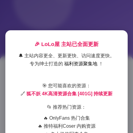
🎉 LoLo屋 主站已全面更新
🔔 主站内容更全、更新更快、访问速度更快。
专为绅士打造的
福利资源聚集地
！
狐不妖高清写真合集 4K超清资源
库 [401G] 定期上新
🎯 您可能喜欢的资源：
🔗
狐不妖 4K高清资源合集 [401G] 持续更新
2025-11-24 20:38
|
岛遇
|
2025-11-24 20:38
933 字
|
4 分钟
📂 推荐热门资源：
作为一名资深摄影师，我最近有幸接触到了”狐不妖”
🔥 OnlyFans 热门合集
的4K高清写真合集，这个庞大的资源库确实令人印象
🔥 推特福利Coser 内购资源