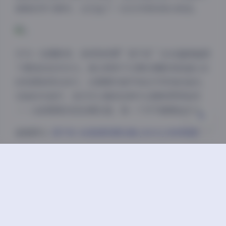
新鲜的学习素材，也见证了一位艺术家的成长轨迹。
Sans Serif
Serif
浅阴影
深阴影
作为一名摄影师，我特别欣赏”狐不妖”在4K超清画质
下展现的技术功力。高分辨率不仅要求摄影师具备扎实
关闭
日落
暗化
灰度
的构图和用光技巧，还需要对细节有近乎苛刻的追求。
在她的作品中，我们可以看到这种专业精神贯穿始终
——从前期策划到后期处理，每一个环节都精益求精。
查看原文:
狐不妖 4K高清资源合集 [401G] 持续更新
总的来说，”狐不妖”的4K高清写真合集不仅仅是一个
庞大的资源库，更是一个展示东方美学的视觉盛宴。
401G的内容背后，是一位摄影师对艺术的执着追求和
对美的独特诠释。对于任何热爱摄影和视觉艺术的人来
说，这个定期更新的资源库都值得深入探索和学习。