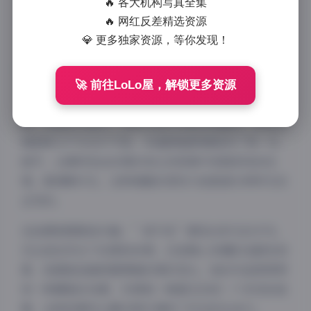
深刻。401G的存储空间意味着数以千计的高质量影像
🔥 各大机构写真全集
作品，每一张都展现了摄影师对光影和构图的极致追
🔥 网红反差精选资源
求。
💎 更多独家资源，等你发现！
🚀 前往LoLo屋，解锁更多资源
“狐不妖”这个摄影师显然对东方美学有着独到的理
解。在她的作品中，传统与现代元素完美融合，既有古
典韵味又不失当代气息。4K超清画质捕捉到了每一处
细节，从模特发丝的微妙变化到背景中若隐若现的纹
理，都清晰可见，这种细腻的表现力是普通分辨率无法
企及的。
在拍摄氛围营造方面，”狐不妖”展现出非凡的才华。
无论是自然光下的柔和肖像，还是精心布棚的戏剧性场
景，她都能准确把握情绪的微妙变化。她的作品常常带
有一种朦胧的诗意，仿佛每一帧都在讲述一个未完的故
事，这种叙事性让静态照片拥有了动态的生命力。