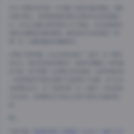
266个视频片段则进一步丰富了这组作品的维度。与静
态照片相比，视频更能展现博主的真实动态和表情变
化。02uiii在镜头前的表现力令人赞叹，无论是甜美的
微笑还是略带忧郁的眼神，都恰到好处地传递出”秘
语”这一主题所蕴含的情感层次。
从博主气质来看，02uiii完美诠释了”甜乐”这一昵称
的含义。她的笑容具有感染力，眼神中透露出一种纯真
的气质，却又带着一丝成熟女性的韵味。这种矛盾的统
一性使得她的写真作品既不会显得过于幼稚，也不会失
去青春的活力。在”秘语空间”这一主题下，她的表现
尤为出色，仿佛真的在与观众分享只有两人知道的秘
密。
内容详情:
【秘语空间】抖音甜乐（02uiii）合集【72P