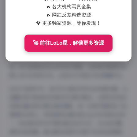
给我留下了深刻印象。这组72张高清照片与266个视频
🔥 各大机构写真全集
片段组成的2.8G大容量合集，不仅展现了博主独特的个
🔥 网红反差精选资源
人魅力，更通过精心设计的场景与光线，打造出一个令
💎 更多独家资源，等你发现！
人沉醉的视觉空间。
“秘语空间”这一主题本身就充满了想象空间。从拍摄
🚀 前往LoLo屋，解锁更多资源
手法来看，02uiii显然深谙如何在镜头前展现最自然的
一面。她的每一张照片都像是捕捉了一个不经意的瞬
间，却又能精准传达出特定的情绪。这种看似随意实则
精心设计的表现手法，正是当代写真艺术的精髓所在。
在这72张照片中，我们可以看到多样化的场景布置。从
温馨的室内角落到充满自然光影的窗边，从简约的纯色
背景到富有层次感的道具搭配，每一处细节都彰显了拍
摄团队的用心。特别值得注意的是02uiii对空间的运用
——她总能找到与环境的最佳互动方式，无论是依靠、
凝视还是轻触，都让静态的照片充满了动态的故事感。