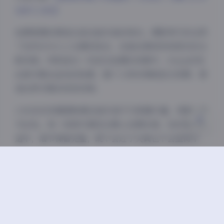
夜间模式
266V 2.8G】
Sans Serif
Serif
拍摄氛围的营造也是这组作品的亮点。摄影师巧妙运用
了自然光与人工光源的结合，创造出柔和而有层次的光
浅阴影
深阴影
影效果。特别是在一些逆光拍摄的场景中，02uiii的发
丝被勾勒出金色的轮廓，整个人物仿佛被圣光笼罩，营
关闭
日落
暗化
灰度
造出梦幻般的视觉效果。
2.8G的总容量意味着这组作品不仅数量丰富，质量也极
为出色。每一张照片都经过精心后期处理，色彩饱和度
适中，细节保留完整，既不会过于失真也不会显得平
淡。这种对质量的坚持，使得这组合集无论从哪个角度
看都是一次视觉盛宴。
总的来说，抖音甜乐（02uiii）的”秘语空间”写真合
集是一次成功的艺术创作。它不仅展示了博主个人的魅
力，更通过专业的摄影技巧和后期制作，创造出一个让