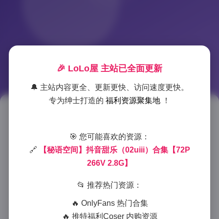
🎉 LoLo屋 主站已全面更新
🔔 主站内容更全、更新更快、访问速度更快。
专为绅士打造的
福利资源聚集地
！
抖音甜乐（02uiii）秘语空间写
真合集 72P 266V 2.8G
🎯 您可能喜欢的资源：
🔗
【秘语空间】抖音甜乐（02uiii）合集【72P
2025-11-24 21:15
|
秘语空间
|
2025-11-24 21:15
266V 2.8G】
974 字
|
4 分钟
📂 推荐热门资源：
作为一名专业摄影师，我有幸接触过无数风格各异的写
🔥 OnlyFans 热门合集
真作品，而抖音甜乐（02uiii）的”秘语空间”系列却
🔥 推特福利Coser 内购资源