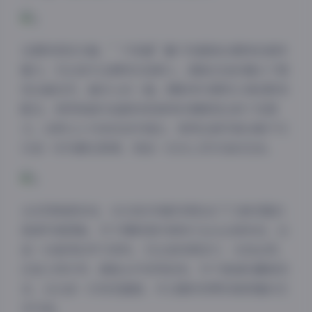
在模特表现方面，”不呆猫”善于发掘每位模特的独特
魅力。无论是专业模特还是素人，都能在他的镜头下展
现出最自然、最动人的一面。摄影师与模特之间的默契
配合，使得每套作品都有其独特的情感表达和个性展
示。这种以人为本的创作理念，使得这套写真合集不仅
仅是一系列静态图像，更是一次次心灵对话的记录。
从实用角度来说，41GB的存储空间包含了72套完整的
高清写真图集，对于摄影爱好者和行业从业者来说，这
是一份难得的学习资料。无论是构图技巧、光线运用，
还是人物引导，都能从中获得启发。对于普通收藏者而
夜间模式
言，这也是一次视觉盛宴，可以随时欣赏到高质量的艺
术作品。