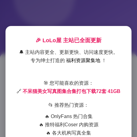
🎉 LoLo屋 主站已全面更新
🔔 主站内容更全、更新更快、访问速度更快。
专为绅士打造的
福利资源聚集地
！
不呆猫美女写真合集 72套41GB
打包下载
🎯 您可能喜欢的资源：
🔗
不呆猫美女写真图集合集打包下载72套 41GB
2025-11-25 1:44
|
岛遇
|
2025-11-25 1:44
827 字
|
3 分钟
📂 推荐热门资源：
作为一名专业摄影师，我有幸接触到了这套规模宏大
🔥 OnlyFans 热门合集
的”不呆猫美女写真合集”，72套作品共计41GB的存
🔥 推特福利Coser 内购资源
储空间，堪称近年来写真领域的一大盛事。这套合集不
🔥 各大机构写真全集