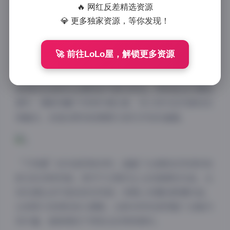
🔥 网红反差精选资源
仅数量惊人，更重要的是每一套作品都展现了摄影师”
💎 更多独家资源，等你发现！
不呆猫”独特的艺术视角和审美追求。
从技术角度来看，这套写真合集展现了极高的专业水
🚀 前往LoLo屋，解锁更多资源
准。摄影师对光影的运用堪称教科书级别，无论是自然
光下的柔和质感，还是人工灯光创造的戏剧性效果，都
恰到好处地烘托出模特的气质与特点。特别是在外景拍
摄中，摄影师善于利用环境元素，将人物与自然景观完
美融合，创造出既有故事感又具艺术性的画面。
“不呆猫”的作品风格多样，涵盖了从清新自然到时尚
前卫的多种风格。其中不乏简约主义的高调性作品，也
有充满生活气息的纪实风格；有精心布置的影棚作品，
也有即兴发挥的街头摄影。这种多样性使得整个合集内
容丰富，能够满足不同观众的审美需求。