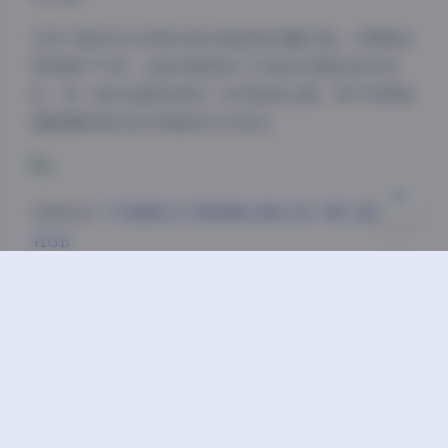
Sans Serif
Serif
打包下载的形式使得这套合集更具收藏价值。与零散的
浅阴影
深阴影
网络图片不同，这套合集保持了作品的完整性和系统
性，每一套作品都有其统一的风格和主题，便于欣赏者
关闭
日落
暗化
灰度
理解摄影师的创作思路和艺术追求。
详细目录:
不呆猫美女写真图集合集打包下载72套
41GB
总的来说，”不呆猫美女写真合集”不仅规模宏大，更
在艺术性和专业性上达到了很高的水准。无论是作为学
习资料还是收藏品，这套41GB的72套写真合集都值得
每一位摄影爱好者和艺术欣赏者拥有。
Cosplay图集下载
Cosplay套图下载