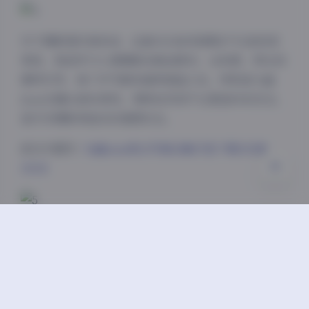
夜间模式
Sans Serif
Serif
对于摄影爱好者来说，这套33GB的资源包不仅是视觉
享受，更是学习人像摄影的绝佳教材。从构图、用光到
浅阴影
深阴影
模特引导，每个环节都有值得借鉴之处。特别是九曲
Jean在镜头前的表现，那种自然而不过度造作的状态，
关闭
日落
暗化
灰度
是许多摄影师追求的理想状态。
前往专题页:
九曲Jean美女写真合集打包下载105套
33GB
总的来说，九曲Jean的这套写真合集以其丰富的内容、
多样的风格和专业的水准，成为近年来不可多得的人像
摄影作品集合。无论是作为收藏还是学习参考，都具有