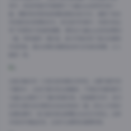
其中，街拍风格的写真展现了九曲Jean活泼灵动的一
面，摄影师采用抓拍和摆拍相结合的方式，捕捉了她自
然而真实的表情和动作。而在室内写真中，则更多地运
用了构图技巧和道具搭配，展现出九曲Jean知性成熟的
一面。特别值得一提的是，部分写真采用了复古色调和
怀旧风格，通过后期处理营造出时光沉淀的质感，让人
眼前一亮。
这套合集的另一大亮点是场景的多样性。从繁华都市到
宁静郊外，从现代简约到古典雅致，不同的环境背景为
九曲Jean提供了广阔的表演空间。在海滩系列中，她与
自然元素的互动展现出自由奔放的一面；而在工作室的
创意拍摄中，她又能完美诠释概念化的艺术表达。这种
多变的环境适应性，正是专业模特的重要特质。