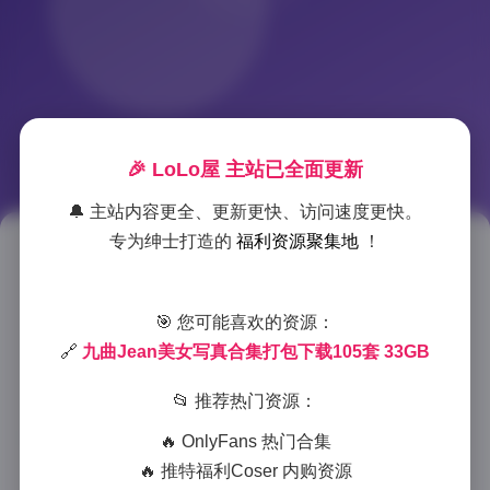
🎉 LoLo屋 主站已全面更新
🔔 主站内容更全、更新更快、访问速度更快。
专为绅士打造的
福利资源聚集地
！
九曲Jean美女写真合集105套
33GB下载资源
🎯 您可能喜欢的资源：
🔗
九曲Jean美女写真合集打包下载105套 33GB
2025-11-27 5:49
|
岛遇
|
2025-11-27 5:49
817 字
|
3 分钟
📂 推荐热门资源：
作为一名长期专注于人像摄影的摄影师，我有幸接触到
🔥 OnlyFans 热门合集
了九曲Jean的这套庞大写真合集，105套作品，33GB的
🔥 推特福利Coser 内购资源