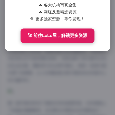
1.6GB，为摄影爱好者提供了高清无水印的完美体验。
🔥 各大机构写真全集
这套写真合集展现了白琮瑗作为模特的多面魅力，每一
🔥 网红反差精选资源
套都有其独特的氛围和表现手法。
💎 更多独家资源，等你发现！
第一套写真以简约都市风为主题，白琮瑗身着现代简约
🚀 前往LoLo屋，解锁更多资源
风格的服装，在城市的各个角落捕捉自然光线下的瞬
间。这组照片以黑白与暖色调的交替运用，展现了都市
女性的独立与自信。拍摄场景多选在咖啡馆、书店和艺
术区等文艺气息浓厚的场所，完美诠释了现代都市女性
的生活态度。摄影师巧妙运用环境光，使每一张照片都
充满了故事感，让人仿佛能透过照片感受到白琮瑗内心
的丰富世界。
第二套写真则转向了清新自然的田园风格，白琮瑗换上
了轻盈的棉麻服饰，在花草丛中展现出自然随性的一