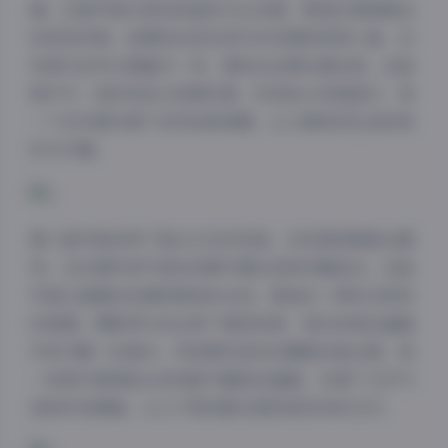
面。这套写真以绿色和蓝色为主色调，营造出清新脱俗
的视觉效果。拍摄地点选在郊外的花园和林间小道，白
琮瑗与自然元素融为一体，展现出返璞归真的美。这组
照片中，她时而低头轻嗅花香，时而抬头仰望蓝天，每
一个动作都充满了自然的韵律感，让人感受到生活的美
好与宁静。
第三套写真采用了复古文艺的风格，白琮瑗身着复古服
饰，在充满怀旧气息的场景中摆出各种优雅姿态。这组
写真以温暖的色调和柔和的光线，营造出一种时光倒流
的氛围。摄影师巧妙运用了景深效果，使白琮瑗在画面
中成为唯一的焦点，而背景则呈现出朦胧的复古感。每
一张照片都像是从老电影中截取的画面，充满了文艺气
息和怀旧情绪，让人不禁沉醉在那段美好的时光中。