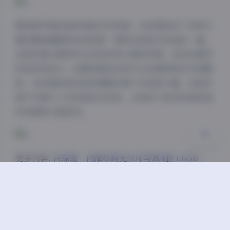
夜间模式
第四套写真则是时尚前卫的风格，白琮瑗尝试了多种大
Sans Serif
Serif
胆的服装搭配和妆容造型，展现出她前卫时尚的一面。
这组写真以鲜明对比的色彩和大胆的构图，呈现出强烈
浅阴影
深阴影
的视觉冲击力。拍摄场景选在现代化的建筑和艺术装置
前，白琮瑗的姿态和表情都充满了自信和力量。这组写
关闭
日落
暗化
灰度
真不仅展示了白琮瑈的多变性，也体现了她对时尚的独
到见解和大胆尝试。
更多内容:
白琮瑗 – 内部私购无水印写真4套 1.6GB
这套1.6GB容量的无水印写真合集，每一张照片都经过
精心挑选和处理，确保了最高的画质和最佳的观赏体
验。无论是收藏还是欣赏，这套写真合集都能满足你对
白琮瑈的多方面想象和期待。每一套写真都有其独特的