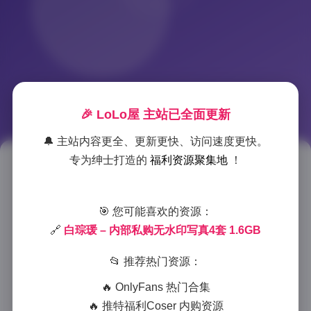
🎉 LoLo屋 主站已全面更新
🔔 主站内容更全、更新更快、访问速度更快。
专为绅士打造的
福利资源聚集地
！
白琮瑗私购无水印写真合集 4套
1.6GB
🎯 您可能喜欢的资源：
2025-11-28 9:47
|
秘语空间
|
2025-11-28 9:47
🔗
白琮瑗 – 内部私购无水印写真4套 1.6GB
938 字
|
4 分钟
📂 推荐热门资源：
白琮瑗的私购无水印写真合集是一套不容错过的视觉盛
🔥 OnlyFans 热门合集
宴，包含4套不同风格的写真作品，总容量高达
🔥 推特福利Coser 内购资源