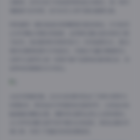
态瞬间，自然光线下的她显得更加生动真实。每一种环
境都被巧妙利用，成为衬托人物气质的重要元素。
特别值得一提的是她的表情管理与肢体语言。作为经历
过多年舞台训练的表演者，金孝渊在镜头前的表现力极
为自然。她的眼神时而锐利如刀，时而温柔似水，配合
微妙的唇角弧度与手指姿态，传递出丰富的情绪层次。
这种专业素养让每一张照片都不是简单的影像记录，而
是带有叙事感的艺术表达。
从技术层面来看，这10GB的素材包含了多种分辨率与
构图版本，既有适合手机壁纸的竖版特写，也有适合电
脑桌面的横版全景。摄影师在景别运用上也很有章法，
夜间模式
从大特写的睫毛细节到中景的全身造型，再到远景的环
境人像，形成了完整的视觉叙事链条。
Sans Serif
Serif