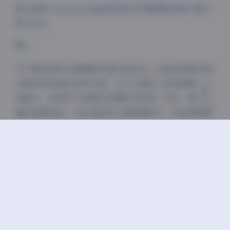
原文链接:
Hyoyeon(김효연)美女写真图集合集下载17
浅阴影
深阴影
套 10GB
关闭
日落
暗化
灰度
对于喜欢韩系写真摄影的爱好者来说，这套金孝渊写真
合集具有很高的参考价值。它不仅展现了顶级偶像的视
觉魅力，更体现了韩国时尚摄影在构图、用光、调色方
面的成熟技法。无论是研究人像拍摄技巧，还是单纯欣
赏美的影像，这套作品都能带来愉悦的视觉体验。
在当下这个快节奏的数字时代，这样系统性整理的高质
量写真合集显得尤为珍贵。它让我们有机会静下心来，
透过17套不同主题的视觉叙事，重新认识一个立体而真
实的金孝渊——不只是舞台上的表演者，更是镜头前的
时尚 icon 与美学符号。
如果你正在寻找兼具艺术性与观赏性的韩系写真素材，