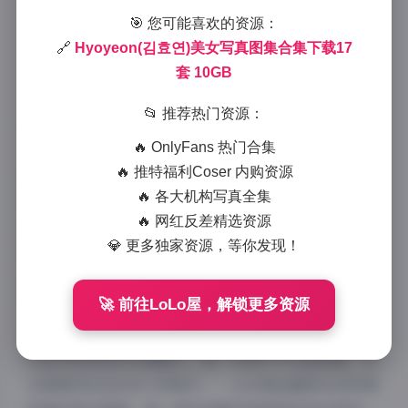
🎯 您可能喜欢的资源：
2025-11-29 21:20
|
古风cosplay
|
🔗
Hyoyeon(김효연)美女写真图集合集下载17
2025-11-29 21:20
套 10GB
1138 字
|
5 分钟
📂 推荐热门资源：
作为一名长期关注韩流时尚与舞台美学的影像记录者，
🔥 OnlyFans 热门合集
我最近深度整理了一组极具视觉冲击力的金孝渊（Kim
🔥 推特福利Coser 内购资源
Hyoyeon）写真图集资料。这组作品跨越多个拍摄主
🔥 各大机构写真全集
题与风格维度，共收录17套完整造型系列，总容量达
🔥 网红反差精选资源
10GB，是近年来少见的高质量影像合集，值得细细品
💎 更多独家资源，等你发现！
味与收藏。
🚀 前往LoLo屋，解锁更多资源
从影像风格来看，这17套写真展现出金孝渊作为少女时
代成员所独有的多面魅力。第一视角打开这套图集，你
会被强烈的色彩张力所吸引——从冷调金属银灰到热情