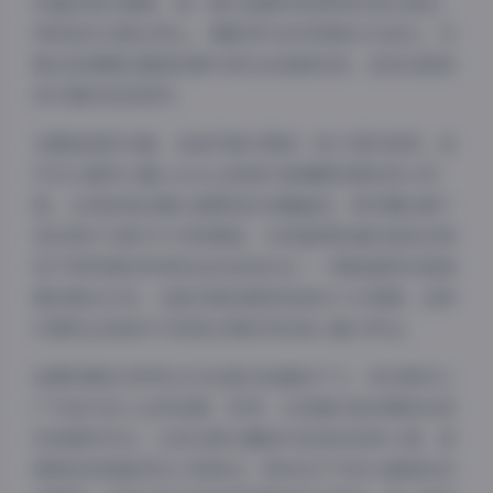
洋溢的桃红橙黄，每一套作品都有其独特的色彩语言。
特别是在光影运用上，摄影师巧妙利用侧光与逆光，勾
勒出她清晰的面部轮廓与修长的颈部线条，呈现出极具
现代感的视觉美学。
在服装造型方面，这组写真可谓是一场小型时装秀。我
们可以看到大量oversize西装外套搭配短裤的街头风
格，也有贴身丝绸长裙展现的优雅曲线，更有舞台感十
足的亮片元素与不对称剪裁。尤其值得称道的是她在驾
驭不同风格时所表现出的自如状态——既能演绎冷艳高
傲的都会女性，也能切换到甜美俏皮的少女氛围，这种
可塑性正是她作为顶级女团成员的核心魅力所在。
拍摄场景的多样性也为这组作品增色不少。有在废弃工
厂中进行的工业风拍摄，铁网、水泥墙与她的精致妆容
形成强烈对比；也有在柔光棚拍中呈现的纯净人像，背
景简洁却更能突出人物神态；更有在户外街头捕捉的动