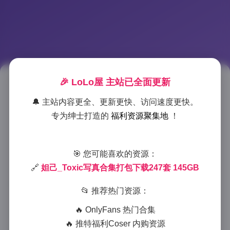
🎉 LoLo屋 主站已全面更新
妲己 Toxic 写真合集 247套
🔔 主站内容更全、更新更快、访问速度更快。
145GB 打包下载
专为绅士打造的
福利资源聚集地
！
2025-11-30 0:09
|
美女摄影
|
2025-11-30 0:09
1575 字
|
6 分钟
🎯 您可能喜欢的资源：
🔗
妲己_Toxic写真合集打包下载247套 145GB
在写真爱好者的圈子里，妲己 Toxic 的写真合集绝对是
重磅资源，尤其是这个247套、总计145GB的完整打包
📂 推荐热门资源：
下载版本，简直是收藏必备。每一套都捕捉到了她独特
🔥 OnlyFans 热门合集
的魅力，从日常清新到大胆魅惑，风格多变却始终保持
🔥 推特福利Coser 内购资源
高水准。作为一个资深玩家，我每次翻看这些作品，都