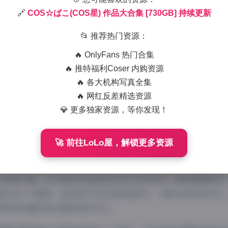
🔗
COS☆ぱこ(COS星) 作品大合集 [730GB] 持续更新
2025-12-13 14:26
|
秘语空间
|
2
998 字
|
4 分钟
📂 推荐热门资源：
一名资深摄影师，我在COS圈内已经浸润多年，见证了无数Coser
🔥 OnlyFans 热门合集
是近年来备受瞩目的新星之一。她的作品合集规模已达730GB，
🔥 推特福利Coser 内购资源
证明她的创作热情和粉丝基础。
🔥 各大机构写真全集
🔥 网红反差精选资源
入口:
COS☆ぱこ(COS星) 作品大合集 [730GB] 持续更新
💎 更多独家资源，等你发现！
品内容来看，COS星的涉猎范围相当广泛。从经典动漫角色到原
尝试的领域。特别值得一提的是她对角色性格的精准把握，无论
🚀 前往LoLo屋，解锁更多资源
她都能通过细微的表情和肢体语言，完美诠释角色的灵魂。
片风格方面，COS星的作品呈现出多元化的特点。既有高清特写
景的宏大与精致。她的照片色彩饱和度适中，光影运用恰到好处
种柔和而富有层次感的表现方式。