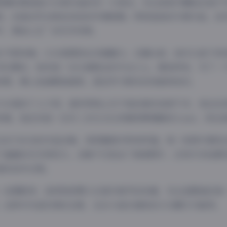
氛围的营造是COS星作品的另一大亮点。无论是室内棚拍还是户
具，创造出符合角色设定的环境氛围。特别是她的外景作品，自
中，景由心生”的艺术效果。
主气质来看，COS星展现出多面魅力。在镜头前，她可以是千娇
而在幕后，她则是一位认真敬业的专业人士。据我所知，为了一
背景，精心准备服装道具，甚至学习相关的技能和知识。
COS星的个人介绍，虽然网络上关于她的真实信息不多，但这反
来看，她应该是一位对二次元文化有着深厚理解的Coser，而且
这份730GB的作品合集，其质量绝对物有所值。每一张照片都
了画面的艺术表现力。合集不仅包含了高清图片，还有许多拍摄
S星的创作过程。
一名摄影师，我特别欣赏COS星对细节的执着。无论是服装的每
。这种对作品负责的态度，在当今追求速成的COS圈尤为难得。