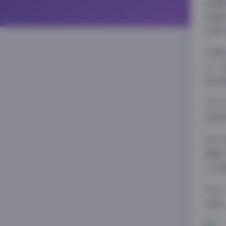
拍摄
和道
在景
从博
士；
角色
关于
选择
至于
增强
CO
作为
还原