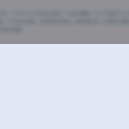
来说，COS☆ぱこ的作品合集是一次视觉盛宴，它不仅展现了CO
髓。730GB的容量，持续更新的承诺，都表明这是一份值得珍藏
多得的宝藏。
COS☆ぱこ
COS星
豆
上一篇
ru美女写真图集325套369GB打包下载
【秘语空