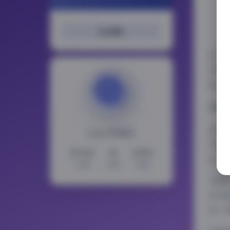
搜索
作为
无疑
足以
图集
从作
LoLo写真社
不敢
15743
11
2354
士，
文章
分类
标签
在图
现场
持一