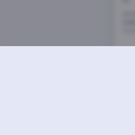
总的
的精
不可
Byo