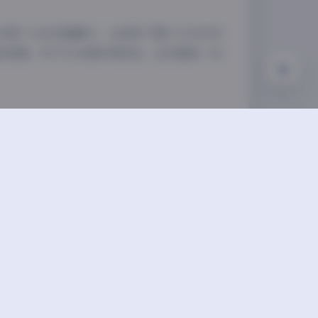
S星个人的多面魅力，也体现了整个COS艺术
的资源。对于COS爱好者而言，这无疑是一份
下一篇
间】抖音多吃生菜写真合集【517P高清】