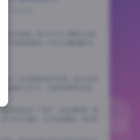
025-12-13 14:26
的成长与蜕变。而COS☆ぱこ(简称COS星)
并且仍在持续更新中，这在COS圈实属罕见，
创设计，从古装造型到现代时尚，她似乎没有
扮演温柔可人的少女，还是英姿飒爽的女战
，捕捉角色的每一个细节；也有全景构图，展
，既不会过于暗淡，也不会过度曝光，始终保