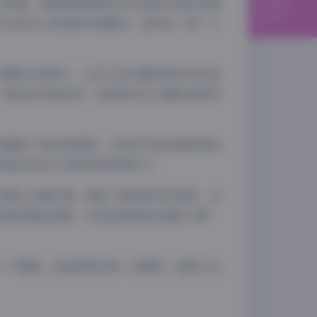
外取景，她都能根据角色特点选择合适的背景
然光线与人物造型完美融合，呈现出一种”人
百媚的古典美人，也可以是冷酷凌厉的未来战
个角色的完美呈现，她常常会花大量时间研究
而增添了她的神秘感。从她的作品风格和角色
具备良好的艺术素养和审美能力。
夜间模式
经过精心后期处理，保留了原始素材的同时，也
花絮和幕后故事，让粉丝能够更全面地了解
Sans Serif
Serif
浅阴影
深阴影
一个褶皱，还是道具的每一处磨损，她都力求
关闭
日落
暗化
灰度