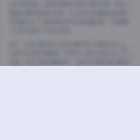
众的审美需求。每套写真都采用高分辨率拍摄，保证了
浅阴影
深阴影
画面的清晰度和细节表现。65GB的总容量意味着每套
写真都包含了大量的原始素材和高质量成品，为收藏和
关闭
日落
暗化
灰度
二次创作提供了充足的选择。
此外，这套合集还附专业的后期处理，包括色彩校正、
光影优化和细节增强等，使得每一张照片都达到了专业
水准。打包下载的便捷设计，也让用户能够轻松获取全
套资源，无需担心文件分散或格式不兼容的问题。
总的来说，G44无伤写真合集以其丰富的内容、多样的
风格、专业的制作和便捷的获取方式，成为了摄影爱好
者不可多得的一套优质资源。无论是用于欣赏学习，还
是收藏珍藏，这套合集都能带来极佳的视觉体验和艺术