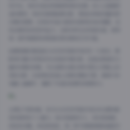
现手法。有的作品采用清新明亮的色调，给人以温暖舒
适的感觉；有的则偏爱暗调光影，营造出神秘而富有层
次感的氛围；还有的作品大胆尝试独特的色彩搭配，呈
现出强烈的视觉冲击力。这种多样化的风格处理，使得
每一套写真都具有极高的辨识度和艺术价值。
拍摄氛围的营造是G44无伤写真系列的另一大亮点。摄
影师们擅长利用自然光线和环境元素，创造出既真实又
富有诗意的场景。无论是阳光透过树叶洒在人物脸上的
斑驳光影，还是雨后街道上反射的霓虹灯影，都被巧妙
地融入画面中，增强了作品的故事性和感染力。
从博主气质来看，参与G44无伤写真系列的多位模特都
具有独特的个人魅力。她们或甜美可人，或冷艳高傲，
或知性优雅，或活泼俏皮，每一种气质都被精准捕捉并