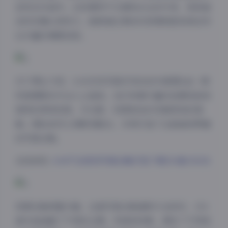
呈现在作品中。这些模特不仅拥有出众的外表，更具备
良好的镜头表现力，能够通过微妙的表情和肢体语言传
达丰富的情感信息。
关于博主介绍，G44无伤写真系列的创作者团队由一群
热爱摄影的专业人士组成。他们有着丰富的拍摄经验和
独特的审美视角，对光影、构图和色彩有着深刻的理
解。团队成员之间默契配合，共同打造了这套备受赞誉
的写真合集。
在线浏览:
G44不会受伤写真合集打包下载154套 65GB
夜间模式
资源合集质量方面，这套写真合集堪称行业标杆。154
Sans Serif
Serif
套作品涵盖了不同的主题、风格和场景，满足了不同受