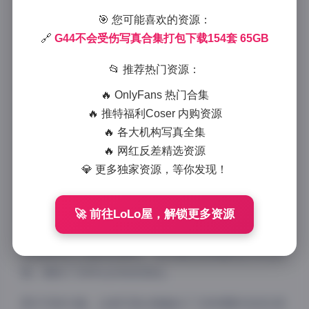
2025-12-13 18:38
|
古风cosplay
|
🎯 您可能喜欢的资源：
2025-12-13 18:38
🔗
G44不会受伤写真合集打包下载154套 65GB
1041 字
|
4 分钟
📂 推荐热门资源：
G44无伤写真合集作为近年来备受关注的摄影作品资
🔥 OnlyFans 热门合集
源，收录了多达154套高质量写真作品，总容量高达
🔥 推特福利Coser 内购资源
65GB，为摄影爱好者和收藏家提供了丰富的视觉盛
🔥 各大机构写真全集
宴。这套合集以其独特的拍摄理念和专业的后期处理，
🔥 网红反差精选资源
在业界获得了广泛好评。
💎 更多独家资源，等你发现！
从写真内容来看，G44无伤写真系列主打自然、健康的
拍摄风格，摒弃了过度修图和刻意摆拍的商业套路，而
🚀 前往LoLo屋，解锁更多资源
是注重捕捉人物最自然、最真实的一面。每一套写真都
有其独特的主题和故事性，从日常生活场景到艺术化构
图，展现了多样化的视觉语言。
图片风格方面，这套写真合集融合了多种摄影流派的表