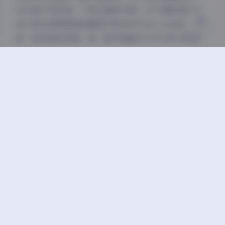
5100套不同风格、不同主题的写真，对于摄影爱好者、
设计师或者需要高质量图片素材的专业人士来说，无疑
是一笔宝贵的资源。每一套写真都可以作为学习的范
本，从中汲取灵感和技巧。
总的来说，ROSI美女写真图集大合集以其丰富的内
容、专业的拍摄水准、多样的风格选择和高质量的画面
呈现，成为了一套不可多得的专业资源。无论是欣赏还
是学习，这套写真集合都能带给观者极大的满足和启
发。
Cosplay
ROSI写真
下载
丝袜
丝袜控
个人私影像
图片
图片库
图集
女神
美腿
色气满满
艺术
诱惑
超短裙
超高清