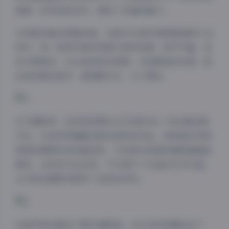
高傲，时而俏皮灵动，展现了多面的魅力。
从资源合集的质量来看，这套5100套写真图集堪称行业
标杆。每一张照片都采用高分辨率拍摄，细节丰富，色
彩还原真实。无论是皮肤的质感，还是服装的纹理，甚
至是背景的细节，都清晰可见，令人赞叹。
作为摄影师，我特别欣赏ROSI写真中的一些创意拍摄
夜间模式
手法。比如利用镜面反射创造视觉冲击，或者通过特殊
角度拍摄展现身体曲线美，又或者运用道具增强画面故
Sans Serif
Serif
事性。这些技巧的运用，不仅提升了作品的艺术价值，
浅阴影
深阴影
也为其他摄影师提供了宝贵的参考。
关闭
日落
暗化
灰度
这套写真合集的下载价值极高。310GB的容量包含了