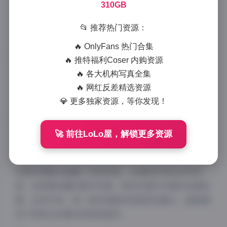
888 字
|
4 分钟
310GB
作为一名专业摄影师，我有幸接触过无数摄影作品和模
📂 推荐热门资源：
特写真，但ROSI的这套写真合集确实给我留下了深刻
🔥 OnlyFans 热门合集
印象。这套资源包含了5100套不同风格的写真，总容量
🔥 推特福利Coser 内购资源
高达310GB，可以说是一场视觉盛宴。
🔥 各大机构写真全集
🔥 网红反差精选资源
从专业角度来看，ROSI写真集合展现了极高的摄影水
💎 更多独家资源，等你发现！
准。每一套写真都经过精心策划，无论是光影运用、构
图技巧还是后期处理，都体现了专业团队的用心。特别
是模特的表现力，自然不做作，能够准确传达每套主题
🚀 前往LoLo屋，解锁更多资源
的情感和氛围。
这套写真集合涵盖了多种风格，从清新自然的日系风
格，到成熟妩媚的都市风情，再到充满艺术感的创意拍
摄，应有尽有。每一套写真都有其独特的魅力，能够满
足不同观众的需求和审美偏好。