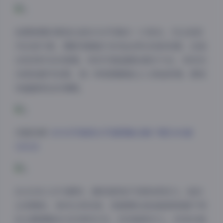
拍摄氛围的营造也是ROSI写真的一大亮点。无论是室
内还是外景，摄影师都能巧妙地运用光线和场景，创造
出恰到好处的氛围。有些写真温暖如春日午后，有些则
冷峻如都市夜景，每一种氛围都能让人身临其境，感受
到画面背后的情感。
完整资源:
ROSI写真美女写真图集合集下载5100套
310GB
ROSI本人作为模特，拥有独特的气质和表现力。她的
五官精致，身材比例完美，更重要的是她能够根据不同
的主题调整自己的表现方式，时而甜美可人，时而冷艳