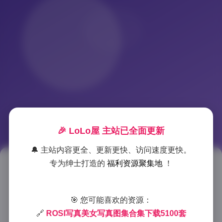
🎉 LoLo屋 主站已全面更新
🔔 主站内容更全、更新更快、访问速度更快。
专为绅士打造的
福利资源聚集地
！
ROSI美女写真图集大合集 5100
套310GB资源下载
🎯 您可能喜欢的资源：
2025-12-15 1:49
|
美女摄影
|
2025-12-15 1:49
🔗
ROSI写真美女写真图集合集下载5100套