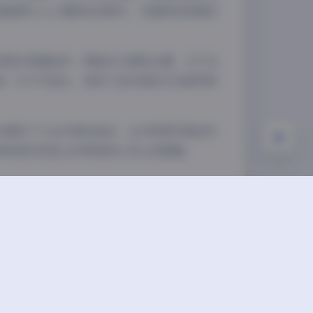
浅阴影
深阴影
组能够让人心情放松的照片，无疑具有很高的
关闭
日落
暗化
灰度
张照片数量适中，既能充分展现主题，又不会
统一又不失变化，体现了创作者的专业素养和
仅满足了大众对美的追求，也为同类写真创作
带来更多视觉上的享受和心灵上的慰藉。