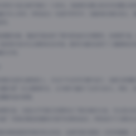
的表现力是这套写真的一大亮点。她能够在镜头前自然流露出各
富的内心世界。特别是在一些细节特写中，如眼神的微妙变化、
素养。
装搭配来看，整组写真选择了简约舒适的日常服饰，如棉质T恤
又能很好地衬托出模特的自然美。配饰方面则选用了少量精致的
睛的作用。
场景的选择也颇具匠心，多在户外自然环境中进行，如阳光明媚
轻糖乐园”的主题相呼应，也为照片增添了生机与活力。同时，
温馨舒适的氛围。
首期作品，这组32P写真已经展现出了相当高的水准。无论是从
纯欲”风格的精准把握和对细节的极致追求。特别是对于光影的
喜欢清新甜美风格的观众来说，这套写真无疑是一次视觉盛宴。