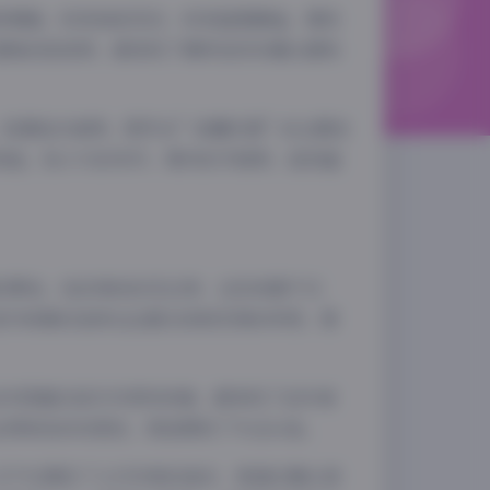
种情绪，时而俏皮灵动，时而温柔静谧，展现
唇角的轻扬等，都体现了模特良好的镜头感和
、轻薄连衣裙等，既符合”轻糖乐园”的主题定
饰品，如小巧的耳环、简约的手链等，起到画
的草地、色彩缤纷的花丛等，这些场景不仅
室内场景的选择也注重光线和空间的利用，营
夜间模式
技术层面还是艺术表现来看，都体现了创作者
运用和色彩的把控，更是展现了专业水准。
Sans Serif
Serif
它不仅满足了人们对美的追求，更通过镜头语