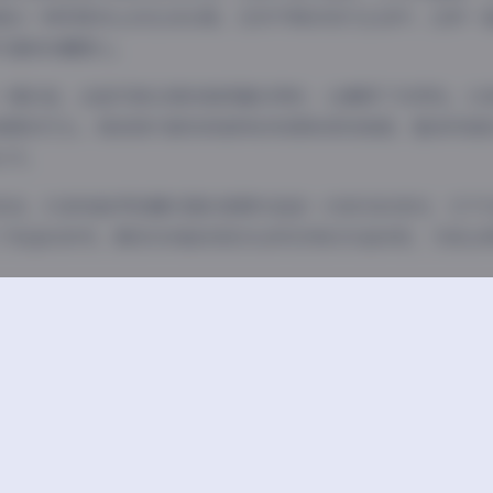
递出一种积极向上的生活态度。在快节奏的现代生活中，这样一
价值和收藏意义。
一提的是，这组写真在保持高质量的同时，也兼顾了实用性。32
者感到冗长。每张照片都有其独特的构图和表现角度，整体风格
水平。
来说，抖音纯欲伊轻糖乐园的首期作品是一次成功的尝试，它不
了有益的参考。期待未来能有更多这样优秀的作品问世，为观众
抖音反差
纯欲伊
豆