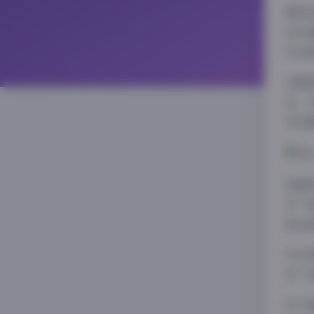
模特
出丰
专业
从服
位，
龙点
拍摄
与”
造出
作为
对”
对于