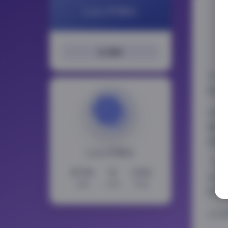
LoLo写真社
搜索
作为
美的
从摄
透的
背景
LoLo写真社
“轻
15730
11
2353
尔点
文章
分类
标签
特的
访问