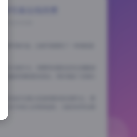
高清写真在线欣赏
025-12-15 10:00
P高清写真作品，这套写真展现了一种清新甜
当的反光板补光，使模特的肌肤呈现出细腻通
特的面部表情和肢体语言，同时保留了足够的
片中的色彩处理以低饱和度的粉色调为主，偶
符合当代年轻人的审美趋势，又能有效突出模