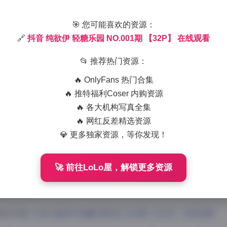
抖音纯欲伊轻糖乐园首期32P
🎯 您可能喜欢的资源：
2025-12-15 10:00
|
典藏资源
|
2
🔗
抖音 纯欲伊 轻糖乐园 NO.001期 【32P】 在线观看
1066 字
|
4 分钟
📂 推荐热门资源：
一名专业摄影师，我有幸欣赏到了抖音纯欲伊轻糖乐园的首期32
🔥 OnlyFans 热门合集
视觉风格，完美诠释了”纯欲”这一主题的精髓。
🔥 推特福利Coser 内购资源
🔥 各大机构写真全集
影技术角度来看，这套写真采用了柔和的自然光线为主，辅以适
🔥 网红反差精选资源
质感。画面构图简洁而不失层次感，多为中近景拍摄，突出了模
💎 更多独家资源，等你发现！
环境信息，营造出一种轻松愉悦的拍摄氛围。
糖乐园”这一主题名恰到好处地概括了整组写真的风格基调。照
🚀 前往LoLo屋，解锁更多资源
缀明亮的色彩元素，如同糖衣般甜蜜却不腻人。这种色调处理既
清纯气质。
原始页面:
抖音 纯欲伊 轻糖乐园 NO.001期 【32P】 在线观看