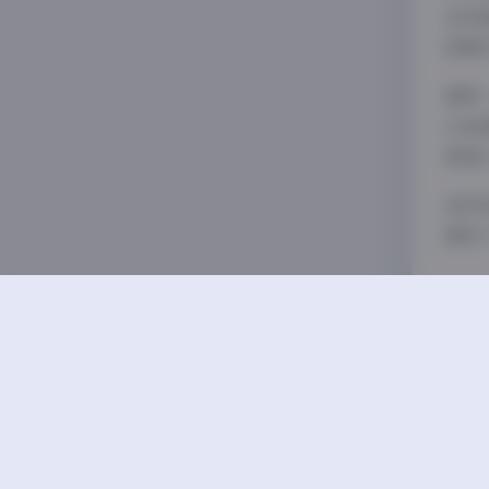
言传
欣赏
值得
让观
审美
总的
提供