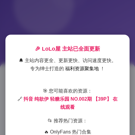
🎉 LoLo屋 主站已全面更新
🔔 主站内容更全、更新更快、访问速度更快。
专为绅士打造的
福利资源聚集地
！
轻糖乐园纯欲伊风格写真集 第
002期 39张高清图
🎯 您可能喜欢的资源：
🔗
抖音 纯欲伊 轻糖乐园 NO.002期 【39P】 在
2025-12-15 10:27
|
尊享资源
|
2025-12-15 10:27
线观看
1017 字
|
4 分钟
📂 推荐热门资源：
作为一名专业摄影师，我有幸接触到许多风格各异的摄
🔥 OnlyFans 热门合集
影作品，而”轻糖乐园纯欲伊风格写真集”系列无疑给