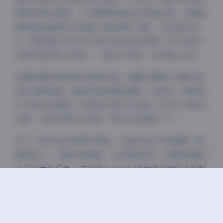
模特的要求极高，不仅需要具备良好的镜头感，还要能
夜间模式
够精准把握清纯与性感之间的微妙平衡。在这组作品
中，模特通过自然而不做作的姿态和表情，成功诠释了
Sans Serif
Serif
这种风格的核心特质——看似不经意，实则精心设计。
浅阴影
深阴影
拍摄氛围的营造同样值得称道。轻糖乐园第002期作品
通过场景布置、道具选择和服装搭配，创造出一种既梦
关闭
日落
暗化
灰度
幻又真实的氛围。特别是对细节的处理，如花卉元素的
点缀、光影效果的运用等，都为作品增色不少。
作为一套39张的高清写真集，这组作品在内容编排上也
颇具匠心。从整体到局部，从全景到特写，摄影师通过
不同的镜头语言，带领观众全方位感受纯欲伊风格的魅
力。每一张照片都经过精心挑选和后期处理，确保整组
作品既有统一的风格基调，又各具特色。
对于摄影爱好者来说，轻糖乐园第002期无疑是一套值