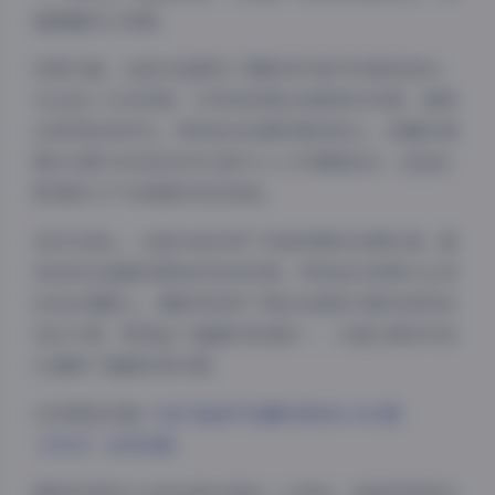
画面富有立体感。
构图方面，这组作品展现了摄影师对细节的极致追求。
无论是三分法构图、引导线构图还是框架式构图，都被
运用得恰到好处。特别是在拍摄场景选择上，轻糖乐园
第002期巧妙地将自然元素与人工环境相结合，创造出
既清新又不失格调的视觉体验。
色彩处理上，这组作品采用了低饱和度的色调处理，整
体呈现出温暖而柔和的视觉效果。特别是在背景与主体
的色彩搭配上，摄影师选择了相近色调但又略有差异的
色彩方案，既保证了画面的和谐统一，又通过微妙的变
化增强了画面的层次感。
访问原始页面:
抖音 纯欲伊 轻糖乐园 NO.002期
【39P】 在线观看
模特的表现力也是这组作品的一大亮点。纯欲伊风格对