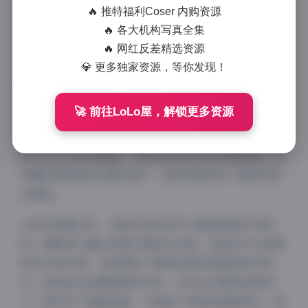
🔥 推特福利Coser 内购资源
我留下了深刻印象。今天，我将从专业角度为大家解析
🔥 各大机构写真全集
第002期的39张高清作品，分享这些照片背后的拍摄技
🔥 网红反差精选资源
巧与艺术构思。
💎 更多独家资源，等你发现！
🚀 前往LoLo屋，解锁更多资源
纯欲伊风格作为一种新兴的摄影风格，以其独特的魅力
在摄影界崭露头角。这种风格将清纯与性感巧妙融合，
既不失少女的纯真感，又带有恰到好处的成熟韵味。在
轻糖乐园的第002期作品中，这种风格得到了淋漓尽致
的展现。
从技术层面分析，这组作品在用光方面堪称教科书级
别。摄影师大量运用柔光箱和反光板，创造出均匀而柔
和的光线环境，完美展现了模特的肌肤质感和细节层
次。特别是在拍摄面部特写时，光线从45度角斜射而
下，既突出了面部轮廓，又保留了足够的阴影层次，使