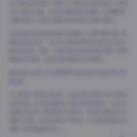
运动装等多种风格，满足了不同观众的审美需求。场景
设计也极为丰富，从梦幻城堡到阳光海滩，从温馨客厅
到童话森林，每套写真都有其独特的主题和氛围。
这套合集的持续更新机制为其增添了长期收藏价值。随
着新套写的加入，观众可以持续欣赏到悠宝的成长变化
和新颖造型。目前，这套合集已经稳定更新多期，每期
都能带来惊喜，让粉丝保持高度关注和期待。
夜间模式
跳转观看:
悠宝三岁 顶级萝莉写真合集 [68套][44G] 持
Sans Serif
Serif
续更新
浅阴影
深阴影
对于萝莉写真爱好者而言，这套合集无疑是不可多得的
优质资源。44G的容量包含了数百张精选照片，无论是
关闭
日落
暗化
灰度
收藏还是欣赏，都能满足不同需求。每套写真都经过后
期精心处理，色彩鲜艳但不失真实，人物肌肤质感表现
细腻，整体画面和谐统一。