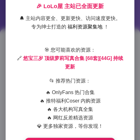
🎉 LoLo屋 主站已全面更新
🔔 主站内容更全、更新更快、访问速度更快。
专为绅士打造的
福利资源聚集地
！
悠宝三岁萝莉写真合集 68套44G
🎯 您可能喜欢的资源：
持续更新
🔗
悠宝三岁 顶级萝莉写真合集 [68套][44G] 持续
更新
2025-12-15 17:46
|
尊享资源
|
2025-12-15 17:46
837 字
|
4 分钟
📂 推荐热门资源：
悠宝三岁萝莉写真合集作为近年来备受瞩目的顶级写真
🔥 OnlyFans 热门合集
🔥 推特福利Coser 内购资源
资源，目前已收录68套精美写真，总容量高达44G，并
🔥 各大机构写真全集
且保持定期更新，为萝莉写真爱好者提供了丰富的视觉
🔥 网红反差精选资源
盛宴。这套写真合集以其高质量的内容和多样化的风
💎 更多独家资源，等你发现！
格，在同类资源中脱颖而出。