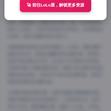
这套写真合集展现了悠宝作为三岁萝莉的独特魅力，每
🚀 前往LoLo屋，解锁更多资源
套写真都经过精心策划，从服装搭配到场景布置，无不
体现出专业水准。写真中的悠宝天真烂漫，表情自然不
做作，完美展现了孩童纯真无邪的一面。无论是甜美可
爱的公主造型，还是活泼俏皮的日常装扮，悠宝都能轻
松驾驭，展现出超越年龄的表现力。
拍摄氛围的营造是这套写真集的一大亮点。摄影师善于
捕捉自然光线，营造出温馨明亮的拍摄环境，使得每一
张照片都充满生活气息。无论是户外花园的自然场景，
还是室内精心布置的童话世界，都能让观众感受到舒适
惬意的视觉体验。这种自然不做作的拍摄风格，使得写
真更具观赏性和收藏价值。
从资源合集的角度来看，这套写真集的质量堪称顶级。
每套写真都包含多张高清照片，分辨率高达4K，细节
表现力出色。服装搭配方面，涵盖了公主裙、小洋装、