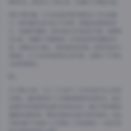
鲜明对比，既突出了人物主体，又保留了环境的壮美。
博主气质方面，飞飞在这组写真中展现出了多元的魅
力。有时是阳光活力的少女形象，穿着色彩鲜艳的泳
衣，在海浪中嬉戏；有时则是文艺知性的气质，身着简
约长裙，在椰树下安静阅读；还有时是率性洒脱的风
格，赤脚走在沙滩上，享受海风的吹拂。这种多变的气
质展现，让飞飞的形象更加立体丰满，也满足了不同观
众的审美需求。
关于博主介绍，飞飞（飞飞来了）作为抖音平台上的知
名博主，拥有独特的个人风格和鲜明的视觉标识。她的
岛遇系列写真特别注重与自然的互动，通过不同的服装
搭配和场景选择，展现出岛屿生活的多样可能性。这组
写真合集不仅是她个人形象的一次完美展示，也是对岛