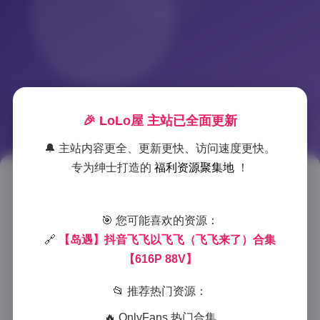
🎉 LoLo屋 主站已全面更新
🔔 主站内容更全、更新更快、访问速度更快。
专为绅士打造的
福利资源聚集地
！
【飞飞来了】抖音博主飞飞岛遇
写真合集 616P高清图88V视频
🎯 您可能喜欢的资源：
🔗
【岛遇】抖音飞飞以飞飞（飞飞来了）合集
2025-12-16 0:27
|
岛遇
|
2025-12-16 0:27
【616P 88V】
1048 字
|
4 分钟
📂 推荐热门资源：
作为一名摄影爱好者，当我接触到”飞飞来了”的岛遇
🔥 OnlyFans 热门合集