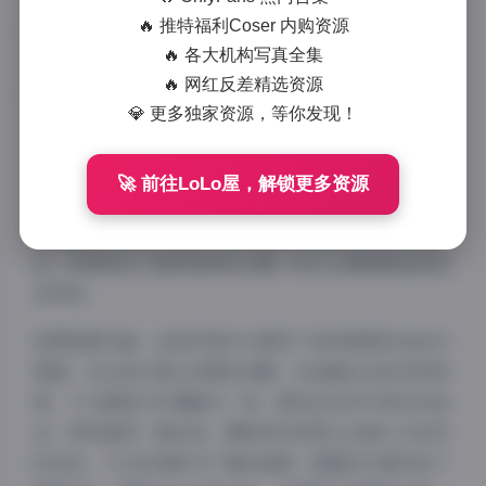
写真合集时，不得不承认这是一组令人惊艳的作品。这
🔥 推特福利Coser 内购资源
组包含616张高清图片和88个视频的资源合集，展现了
🔥 各大机构写真全集
抖音博主飞飞在岛屿环境中的多面魅力，每一帧都经过
🔥 网红反差精选资源
精心构图和光影处理，呈现出专业水准的摄影作品。
💎 更多独家资源，等你发现！
首先，从图片风格来看，飞飞的这组岛遇写真采用了清
新自然的拍摄手法。摄影师巧妙地利用了自然光线，特
🚀 前往LoLo屋，解锁更多资源
别是在日出和日落时分，金色的阳光洒在飞飞身上，营
造出温暖而梦幻的氛围。整体色调以明亮的蓝绿色系为
主，完美契合了海洋岛屿的主题，给人以清新脱俗的视
觉享受。
拍摄氛围方面，这组写真充分展现了岛屿度假的自由与
惬意。无论是沙滩上的随性奔跑，还是礁石边的沉思冥
想，飞飞都能与环境融为一体，展现出自然不做作的姿
态。特别值得一提的是，摄影师在构图上注重人与自然
的互动，飞飞的身影与广阔的海景、细腻的沙滩形成了