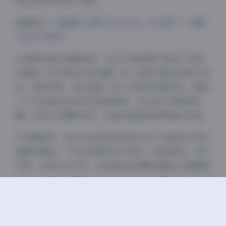
屿生活美学的深入诠释。
查看原文:
【岛遇】抖音飞飞以飞飞（飞飞来了）合集
夜间模式
【616P 88V】
Sans Serif
Serif
从资源合集的质量来看，这616P高清图片和88个视频
无疑是一份珍贵的内容宝藏。每一张图片都经过精心筛
浅阴影
深阴影
选，构图合理，色彩饱满；每个视频则流畅自然，捕捉
了飞飞在岛屿生活中的真实瞬间。无论是作为壁纸收
关闭
日落
暗化
灰度
藏，还是作为摄影参考，这组合集都具有极高的价值。
作为摄影师，我认为这组作品的亮点在于光影的运用和
情感的捕捉。飞飞的表情自然不做作，时而微笑，时而
沉思，时而开怀大笑，这些真实的情感流露让作品更具
感染力。同时，摄影师对细节的把控也值得称赞，无论
是飞飞飘逸的发丝，还是海浪拍打礁石的瞬间，都被完
美定格。