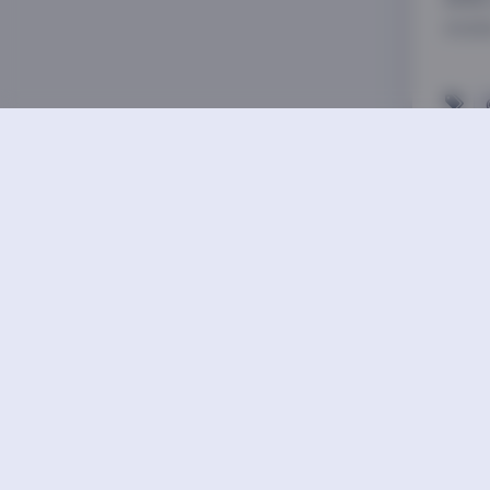
的总
【秘语