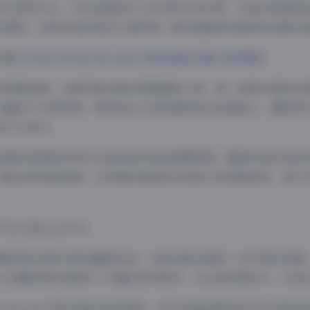
己的表现方式。无论是甜美可人的邻家女孩形象，还是冷艳高贵
可塑性。这种多变的表现力使得每一套写真都具有独特的观赏价
页面:
koykyoko(Kyokoyaki) 写真合集[90套] 持续更新
术层面来看，这套写真合集的质量堪称上乘。每一张照片都经过
丰富而不过度修饰。特别是在人物表情和姿态的捕捉上，摄影师与k
满了生命力。
合集持续更新的特点也是其受欢迎的重要原因。随着90套作品的积累
为粉丝带来新鲜感。从早期的青涩尝试到如今的成熟表现，我们
。
摄影爱好者和写真收藏者来说，这套合集无疑是一份珍贵的资源。它
也为摄影爱好者提供了丰富的参考素材。无论是构图技巧、光线
koykyoko写真合集的持续更新，我们有理由期待她未来会带