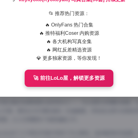
2025-12-16 2:35
|
尊享资源
|
2
886 字
|
4 分钟
📂 推荐热门资源：
🔥 OnlyFans 热门合集
ykyoko(Kyokoyaki)写真合集作为网络摄影爱好者们热议
🔥 推特福利Coser 内购资源
。这套包含90套作品的写真合集，展现了博主koykyoko多变
🔥 各大机构写真全集
格和拍摄理念。
🔥 网红反差精选资源
体风格来看，koykyoko的写真作品涵盖了从清新自然到时尚
💎 更多独家资源，等你发现！
验。其中，自然光下的户外写真尤为出色，博主善于利用自然光
实而自然的魅力。而在室内场景中，她又能够通过精心布置的背
🚀 前往LoLo屋，解锁更多资源
写真合集的拍摄氛围也是其亮点之一。无论是阳光明媚的海滩，还是
入环境，展现出与环境和谐统一的画面感。特别是在雨天或黄昏
氛围，让人仿佛置身于电影画面之中。
ykyoko的个人气质在写真中得到了充分展现。她的眼神时而温