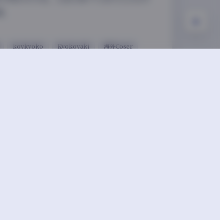
藏。
koykyoko
Kyokoyaki
海外Coser
下一篇
娘利世图合集 266套打包下载 124GB资源