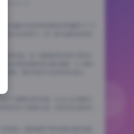
025-12-16 2:35
的资源，以其丰富的内容和持续更新的特性赢得了广泛
的魅力和专业的表现力，每一套作品都有其独特
前卫的多种风格，每一套都能带给观者不同的视
线营造出柔和而富有层次感的画面，让人感受
景和道具，展现出都市女性的时尚与独立。
灯光璀璨的城市夜景，koykyoko都能完
等特殊光线下拍摄的作品，更是呈现出独特的
柔，时而坚定，能够根据不同的拍摄主题灵活调