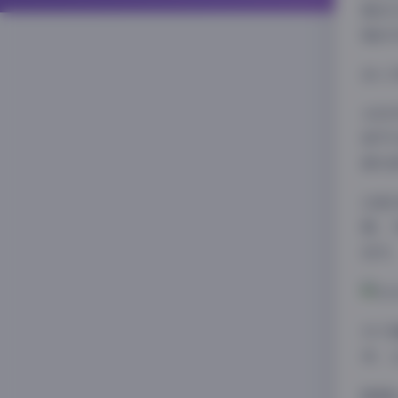
整自
强的
进入
从技
细节
都充
这套
题，
进步
对于
养，
随着