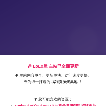
🎉 LoLo屋 主站已全面更新
🔔 主站内容更全、更新更快、访问速度更快。
专为绅士打造的
福利资源聚集地
！
koykyoko写真合集 Kyokoyaki
🎯 您可能喜欢的资源：
🔗
koykyoko(Kyokoyaki) 写真合集[90套] 持续更新