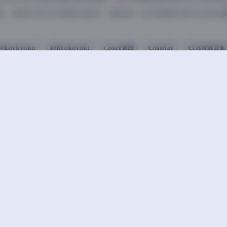
结，更是未来艺术探索的起点，值得每一位写真爱好者关注和收
@koykyoko
@Kyokoyaki
Coser套图
Cosplay
COS写真合集
豆
上一篇
空间】抖音财神爷精选合集【381P 141V】
抖