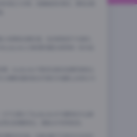
的时尚达人形象，她都能轻松驾驭，展现出极
值。
精心构图和后期处理，色彩鲜艳而不失真实，
oykyoko之间的默契配合使得每一张作品
夜间模式
，koykyoko不断尝试新的拍摄风格和主
可以清晰地看到她在写真艺术道路上的成长与
Sans Serif
Serif
浅阴影
深阴影
关闭
日落
暗化
灰度
不仅展示了koykyoko作为模特的专业素
运用还是情感表达，都能从中获得启发。
来更多精彩的作品。这套合集不仅是对过去创作