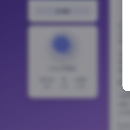
搜索
ko
关注
的风
从整
觉体
LoLo写真社
到真
15724
11
2349
文章
分类
标签
这套
美融
艺术
ko