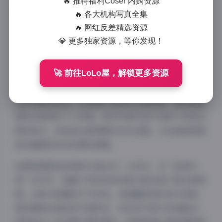
🔥 推特福利Coser 内购资源
间”系列写真更是展现了她多面的艺术表现力和时尚触
🔥 各大机构写真全集
觉。本合集包含488张高清图片和52部视频，全面记录
🔥 网红反差精选资源
了琳铛在不同场景中的精彩瞬间。
💎 更多独家资源，等你发现！
在图片风格方面，琳铛的”秘语空间”系列融合了日系
🚀 前往LoLo屋，解锁更多资源
清新与都市时尚的双重元素。每一张照片都经过精心构
图，色彩搭配和谐，光影运用恰到好处。无论是日常生
活中的随性抓拍，还是精心策划的主题拍摄，琳铛都能
展现出独特的个人风格。她的写真作品不拘泥于传统的
模特姿态，而是更注重情感的自然流露，让观者能够感
受到画面背后的故事和情绪。
拍摄氛围营造是琳铛作品的另一大亮点。在”秘语空
间”系列中，她善于利用各种场景元素创造不同的氛围
感。从阳光明媚的户外街拍，到温馨舒适的室内场景，
琳铛都能迅速适应环境特点，将自身气质与完美融合。
特别是在一些创意主题拍摄中，她能够通过微表情和肢