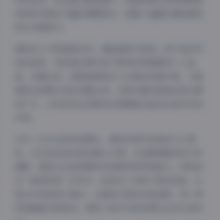
体语言传递出丰富的情感层次，使整个画面充满故事性
和艺术感染力。
琳铛本人气质清新自然，兼具甜美与知性。她不追求夸
张的造型，而是通过简约而不简单的穿搭展现个人品
味。在镜头前，她既能展现出少女般的纯真可爱，又能
展现出成熟女性的优雅从容。这种多面性使她的受众群
体广泛，从年轻学生到职场白领都能在她的作品中找到
共鸣。
作为一位专业的时尚博主，琳铛对细节的把控令人赞
叹。无论是妆容发型的精心打理，还是服装配饰的巧妙
搭配，都显示出她深厚的时尚素养和审美能力。特别是
在”秘语空间”系列中，她尝试了多种不同的风格，从
复古怀旧到现代简约，从甜美可爱到冷艳高贵，每一种
风格都能完美驾驭，展现了她作为时尚博主的多元表现