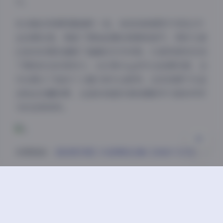
力。
夜间模式
本合集的资源质量堪称一流。488张高清图片均经过专
业后期处理，保留了原始拍摄的质感和细节，同时又通
Sans Serif
Serif
过适当的调色增强了画面的艺术效果。52部视频则记录
浅阴影
深阴影
了琳铛动态的表现力，从日常vlog到专业拍摄花絮，全
方位展示了她的个人魅力和专业素养。这些资源不仅适
关闭
日落
暗化
灰度
合粉丝收藏欣赏，也是时尚爱好者和摄影学习者参考学
习的宝贵资料。
本期链接:
【秘语空间】抖音琳铛合集【488P 52V】
总体而言，”琳铛抖音写真秘语空间”合集展现了这位
时尚博主的多面魅力和专业素养。无论是从图片风格、
拍摄氛围，还是博主气质和资源质量来看，这套合集都
堪称精品。对于琳铛的粉丝来说，这是一份不可多得的