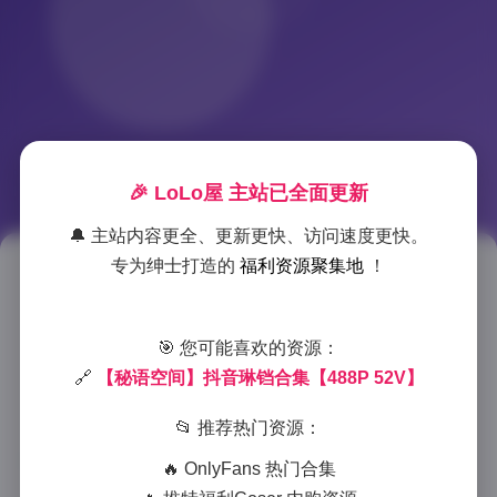
🎉 LoLo屋 主站已全面更新
🔔 主站内容更全、更新更快、访问速度更快。
专为绅士打造的
福利资源聚集地
！
琳铛抖音写真秘语空间【488张
高清图+52部视频】
🎯 您可能喜欢的资源：
2025-12-16 3:49
|
秘语空间
|
2025-12-16 3:49
🔗
【秘语空间】抖音琳铛合集【488P 52V】
1001 字
|
4 分钟
📂 推荐热门资源：
琳铛作为抖音平台上备受关注的时尚博主，以其独特的
🔥 OnlyFans 热门合集
个人魅力和专业的摄影作品积累了大批粉丝。”秘语空