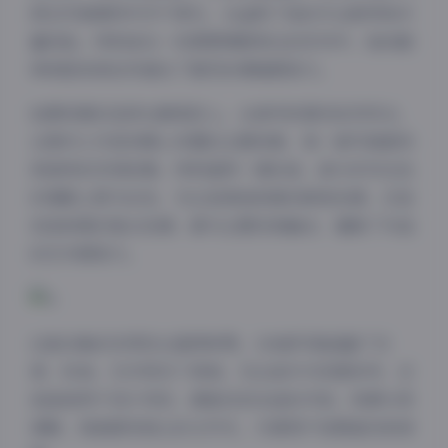
质在写真模特中并不常见，也证明了她的专业素养和丰
富经验。特别是在一些需要情感表达的系列中，她的眼
神和肢体语言传递出了强烈的情绪感染力。
拍摄场景的选择也颇具匠心。从城市街景到自然风光，
从简约工作室到精心布置的主题场景，每一套写真都有
其独特的空间叙事。特别值得一提的是，部分系列在色
彩搭配上极为出色，无论是高饱和度的鲜艳色调，还是
低饱和度的复古色调，都与主题完美融合，增强了作品
的艺术感染力。
夜间模式
这套合集的实用性也值得称赞。138套写真涵盖了日
常、时尚、艺术等多个领域，无论是作为灵感参考，还
Sans Serif
Serif
是直接用于设计项目，都能找到合适的内容。资源分类
清晰，每套都有独立的文件夹，方便用户按需查找和使
浅阴影
深阴影