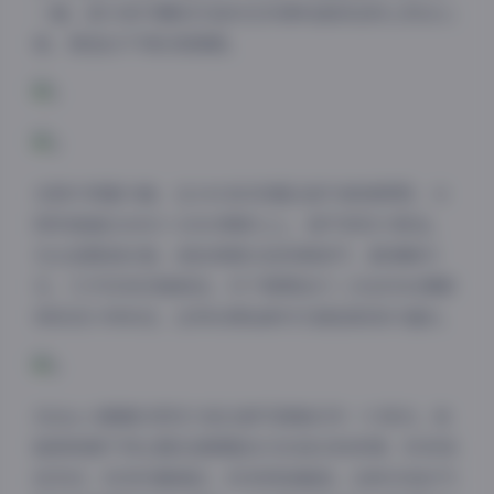
一面。部分室内棚拍作品则在布景和道具选择上别出心
裁，营造出不同的氛围感。
在照片质量方面，这24GB的容量全部为高清原图，分
辨率普遍在4000×6000像素以上，细节表现力极佳。
无论是服装纹理、皮肤质感还是背景细节，都清晰可
见，几乎没有压缩痕迹。对于需要进行二次创作的摄影
师或设计师来说，这样的原始素材无疑是极具价值的。
Shika小鹿鹿的表现力是这套写真集的另一大亮点。她
能够根据不同主题迅速调整自己的姿态和表情，时而俏
皮灵动，时而优雅端庄，时而神秘魅惑。这种多变的气