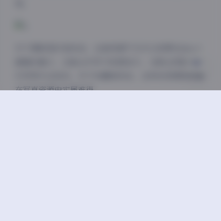
用。
关闭
日落
暗化
灰度
对于摄影爱好者来说，这套资源不仅可以欣赏Shika小
鹿鹿的魅力，还能从中学习构图技巧、光影运用和模特
引导等专业知识。对于收藏者而言，这样的规模和质量
在写真资源中实属难得。
总的来说，Shika小鹿鹿的这套138套24GB写真合集是
一次视觉盛宴，无论从专业角度还是欣赏角度，都展现
了极高的水准。如果你是写真爱好者，这套资源绝对值
得收藏。