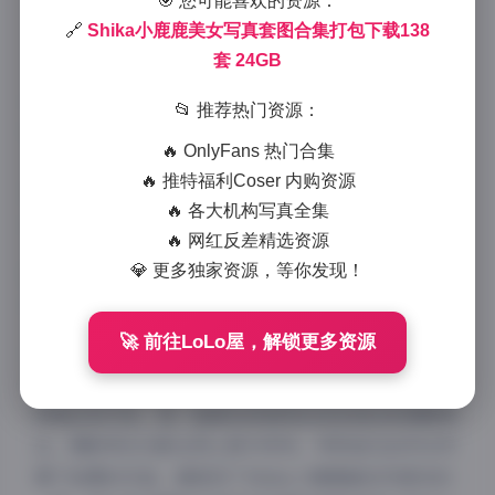
🎯 您可能喜欢的资源：
2025-12-16 12:45
|
典藏资源
|
2025-12-16 12:45
🔗
Shika小鹿鹿美女写真套图合集打包下载138
929 字
|
4 分钟
套 24GB
作为一名专业摄影师，我有幸浏览了这套Shika小鹿鹿
📂 推荐热门资源：
的138套写真合集，总容量高达24GB的高清资源确实令
🔥 OnlyFans 热门合集
人印象深刻。这套写真合集展现了Shika小鹿鹿作为模
🔥 推特福利Coser 内购资源
特的多面魅力，从专业角度来看，无论是对摄影爱好者
🔥 各大机构写真全集
还是专业收藏者来说，这都是一套极具价值的资源。
🔥 网红反差精选资源
💎 更多独家资源，等你发现！
跳转原帖:
Shika小鹿鹿美女写真套图合集打包下载138
套 24GB
🚀 前往LoLo屋，解锁更多资源
从拍摄风格来看，这套写真集涵盖了多种主题和表现形
式。日系清新、甜美可爱、性感妩媚、文艺复古等多种
风格应有尽有，每一套都有其独特的视觉语言和情感表
达。摄影师在光影运用上极为考究，特别是在自然光环
境下拍摄的作品，捕捉到了Shika小鹿鹿最自然真实的