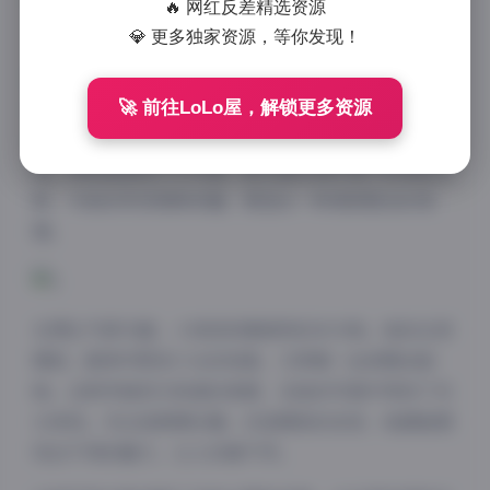
🔥 网红反差精选资源
💎 更多独家资源，等你发现！
小悦悦的写真风格多变，从清新自然到成熟妩媚，每一
种风格都能完美驾驭。在拍摄氛围的营造上，摄影师显
然下了不少功夫。无论是自然光线下的柔美，还是精心
🚀 前往LoLo屋，解锁更多资源
布置的室内场景，都能将小悦悦的特点展现得淋漓尽
致。特别是那些户外写真，阳光透过树叶洒下的斑驳光
影，与她的笑容相映成趣，营造出一种清新脱俗的氛
围。
在博主气质方面，小悦悦有着独特的东方美。她的五官
精致，眼神中既有少女的纯真，又带着一丝成熟的韵
味。这种矛盾而又和谐的美感，在她的写真中得到了充
分体现。无论是素颜出镜，还是精致的妆容，她都能展
现出不同的魅力，让人百看不厌。