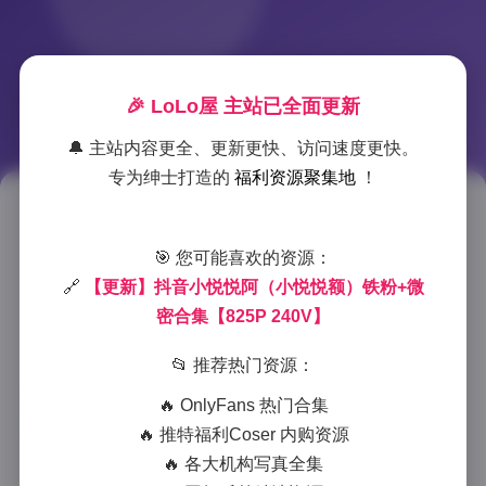
🎉 LoLo屋 主站已全面更新
🔔 主站内容更全、更新更快、访问速度更快。
专为绅士打造的
福利资源聚集地
！
抖音小悦悦高清写真合集 825P
240V 微密资源
🎯 您可能喜欢的资源：
🔗
【更新】抖音小悦悦阿（小悦悦额）铁粉+微
2025-12-17 20:57
|
岛遇
|
2025-12-17 20:57
密合集【825P 240V】
938 字
|
4 分钟
📂 推荐热门资源：
作为一名资深写真爱好者，最近在各大资源平台发现了
🔥 OnlyFans 热门合集
抖音博主小悦悦的写真合集，着实让人眼前一亮。这套
🔥 推特福利Coser 内购资源
825张高清图片和240个视频的资源，不仅数量可观，
🔥 各大机构写真全集
质量更是上乘，堪称近期难得一见的高品质写真集。