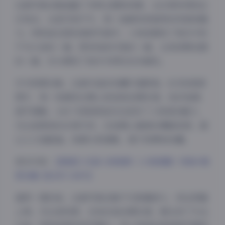
这套写真合集涵盖了多种主题和场景，从日常休闲到正
式场合，从室内到户外，每一组都有其独特的风格和魅
力。特别是在那些微密写真中，小悦悦展现了更多平时
不为人知的一面，既有俏皮可爱的一面，也有成熟性感
的一面，充分展现了她作为网红的多面性。
作为资源合集，这套作品的收藏价值极高。825张高清
图片，每一张都经过精心挑选和后期处理，色彩饱满，
细节清晰。240个视频更是动态呈现了小悦悦的魅力，
无论是简单的日常片段，还是精心编排的舞蹈视频，都
让人大饱眼福。资源分类清晰，便于欣赏和收藏。
更多内容:
【更新】抖音小悦悦阿（小悦悦额）铁粉+微
密合集【825P 240V】
夜间模式
值得一提的是，这套写真合集不仅数量庞大，而且质量
Sans Serif
Serif
上乘。无论是构图、光线还是后期处理，都达到了专业
浅阴影
深阴影