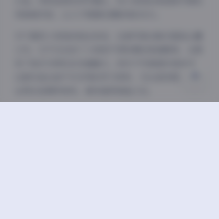
水准。特别是那些特写镜头，将小悦悦的美丽细节展现
得淋漓尽致，让人不禁感叹摄影师的功力。
关闭
日落
暗化
灰度
对于喜欢小悦悦的粉丝来说，这套写真合集无疑是必藏
之作。它不仅记录了小悦悦不同时期的美丽瞬间，也展
现了她作为网红的多面魅力。而对于写真爱好者来说，
这套作品也是不可多得的学习资料，无论是构图、光线
运用还是模特表现，都有值得借鉴之处。
总的来说，这套抖音小悦悦的高清写真合集，无论是从
数量、质量还是多样性来看，都是近期难得一见的高品
质资源。它不仅满足了粉丝对偶像的喜爱，也为写真爱
好者提供了欣赏和学习的素材。如果你是小悦悦的粉
丝，或者 simply 喜欢高质量的写真作品，这套合集绝
对值得一看。
微密圈
抖音
极品
蜜桃臀
铁粉空间