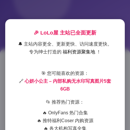
🎉 LoLo屋 主站已全面更新
🔔 主站内容更全、更新更快、访问速度更快。
专为绅士打造的
福利资源聚集地
！
心妍小公主内部私购无水印写真5
套6GB资源合集
🎯 您可能喜欢的资源：
🔗
心妍小公主 – 内部私购无水印写真图片5套
2025-12-18 11:46
|
秘语空间
|
2025-12-18 11:46
6GB
923 字
|
4 分钟
📂 推荐热门资源：
心妍小公主的内部私购无水印写真资源合集无疑是近期
🔥 OnlyFans 热门合集
备受关注的优质内容。这套写真包含5套完整主题，总
🔥 推特福利Coser 内购资源
容量高达6GB，为收藏爱好者提供了丰富的视觉盛宴。
🔥 各大机构写真全集