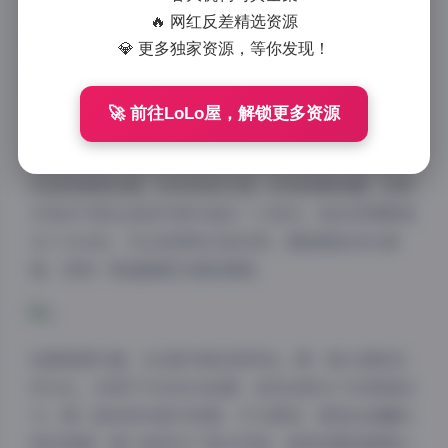
每一张图片都保留了原始的高清质量，没有任何水印干
🔥 网红反差精选资源
扰，让观者能够纯粹地欣赏作品本身的魅力。
💎 更多独家资源，等你发现！
🚀 前往LoLo屋，解锁更多资源
从博主气质来看，心妍小公主展现了独特的个人风格。
她兼具清纯与性感的多面性，在不同主题的写真中能够
灵活转换角色感，时而俏皮可爱，时而成熟妩媚，这种
多变的气质正是她写真作品的一大亮点。她的表情管理
也十分出色，无论是微笑还是沉思，都能精准传达情
绪，使每一帧画面都充满故事感。
拍摄氛围方面，这5套写真各具特色。第一套以清新自
然为主，采用户外自然光拍摄，呈现出阳光下的青春活
力；第二套则转向室内场景，灯光柔和，营造出温馨私
密的氛围；第三套尝试了复古风格，道具和服装都精心