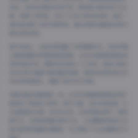
挑选，呈现出浓郁的怀旧气息；第四套以简约现代为主
题，背景干净利落，突出了主体人物的线条美；最后一
套则是创意十足的幻想风格，通过后期处理营造出梦幻
般的视觉效果。
图片风格上，这组写真涵盖了多种摄影技巧。有特写镜
头捕捉细腻的表情和肌肤质感，也有全身照展现整体造
型和身姿比例。摄影师在构图上十分讲究，黄金分割法
则的运用让画面平衡而富有美感，景深的控制则使主体
突出而背景虚化，增强了照片的艺术感。
资源合集的质量堪称一流。6GB的容量意味着每张图片
都保持了极高的分辨率，细节丰富，色彩还原准确。无
论是服装的纹理、发丝的光泽，还是背景的细节，都清
晰可见。这种高质量的保存方式，让收藏者即使放大观
夜间模式
看也能保持画面的清晰度，充分满足了专业收藏和打印
Sans Serif
Serif
需求。