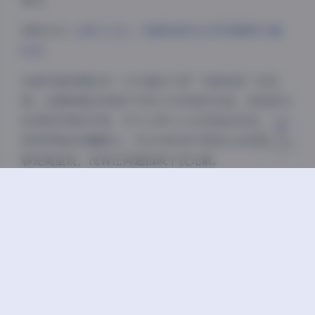
获取方式:
心妍小公主 – 内部私购无水印写真图片5套
浅阴影
深阴影
6GB
关闭
日落
暗化
灰度
这套写真资源的另一大价值在于其”内部私购”的性
质。这意味着这些照片并非公开发表的作品，而是更为
私密和珍贵的内容，对于心妍小公主的粉丝来说，无疑
具有特殊的收藏意义。无水印的设计更是让这些图片能
够完美呈现，没有任何遮挡或干扰元素。
总的来说，这套心妍小公主的内部私购无水印写真合集
不仅数量丰富，质量上乘，而且风格多样，能够满足不
同收藏者的喜好。6GB的大容量保证了图片的高清保
存，5套不同主题的写真则展现了博主的多面魅力。对
于写真收藏爱好者而言，这无疑是一套值得珍藏的优质
资源。