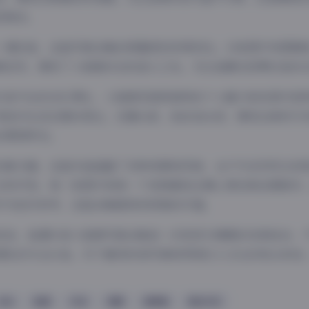
觉焦点。
一提的是，这组写真合集的质量把控非常到位。33张图片构图精
畅自然，展现了小狼崽动态的迷人之处。无论是静态欣赏还是动
抖音平台的当红博主，小狼崽凭借其独特的个人魅力和优质内容
更是对生活态度的表达。在镜头前，她自信从容，展现出新时代
的原因所在。
合集方面，这组作品涵盖了多种场景和风格，从户外自然风光到
应有尽有。每一张图片和每一个视频都经过精心策划和后期制作
作为创作参考，这组合集都具有很高的价值。
来说，岛遇抖音小狼崽写真合集是一次视觉与情感的完美结合，
团队的专业水准。对于喜欢时尚写真和网络红人文化的观众来说
丝袜
岛遇
抖音
美腿
高颜值
黄金专区