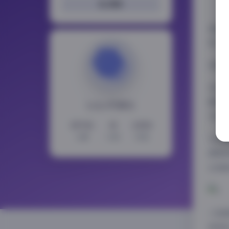
搜索
岛遇
现了
完整
在这
感表
LoLo写真社
平台
15732
11
2353
文章
分类
标签
从拍
都能
出清
小狼
美驾