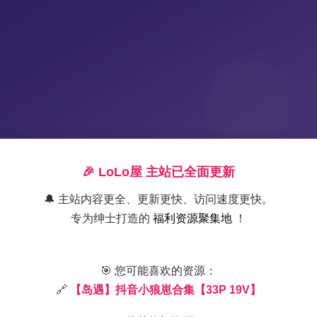
🎉 LoLo屋 主站已全面更新
🔔 主站内容更全、更新更快、访问速度更快。
专为绅士打造的
福利资源聚集地
！
岛遇抖音小狼崽写真合集 33P
🎯 您可能喜欢的资源：
🔗
【岛遇】抖音小狼崽合集【33P 19V】
2025-12-25 11:35
|
岛遇
|
202