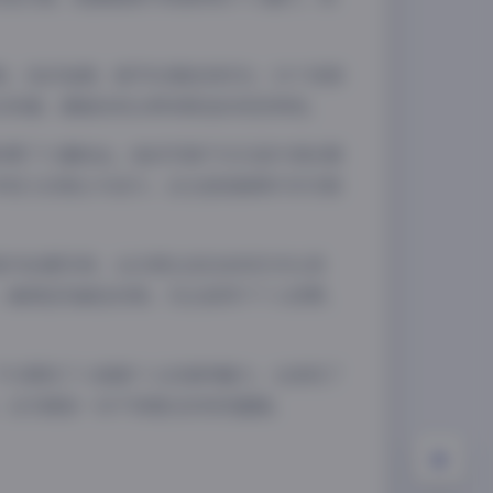
美，色彩饱满，细节处理恰到好处；19个视频
态观看，都能给观众带来极佳的视觉享受。
夜间模式
积累了大量粉丝。她的写真不仅仅是外表的展
年轻人的独立与活力，这也是她能够打动无数
Sans Serif
Serif
浅阴影
深阴影
室内创意空间，从日常生活记录到艺术化表
，确保呈现最佳效果。无论是用于个人欣赏，
关闭
日落
暗化
灰度
不仅展现了小狼崽个人的独特魅力，也体现了
，这无疑是一份不容错过的视觉盛宴。