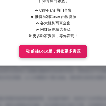
868 字
|
4 分钟
📂 推荐热门资源：
🔥 OnlyFans 热门合集
抖音小狼崽写真合集是一组充满青春活力与时尚气息的视觉盛宴，
🔥 推特福利Coser 内购资源
这位网络红人的独特魅力与多变风格。
🔥 各大机构写真全集
版图集:
【岛遇】抖音小狼崽合集【33P 19V】
🔥 网红反差精选资源
💎 更多独家资源，等你发现！
组写真中，”小狼崽”以其独特的气质脱颖而出，将野性与纯真
达，时而俏皮可爱，时而冷艳高冷，时而温柔甜美，展现出多面
🚀 前往LoLo屋，解锁更多资源
上迅速走红的关键因素。
摄风格来看，岛遇摄影团队对光影的运用堪称一绝。无论是自然
恰到好处地突出小狼崽的面部特点和身材优势。特别是在户外场
新自然的氛围，让人仿佛置身于夏日海岛，感受那份独有的惬意
崽的穿搭风格同样值得称赞。在这组写真中，她尝试了从休闲运
驭，展现出极强的时尚感。无论是简约的T恤牛仔裤，还是精致