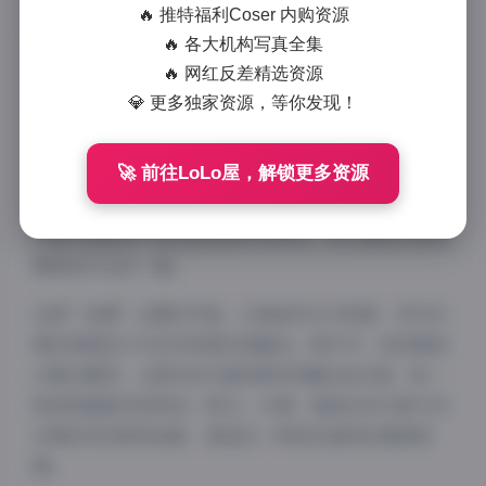
作为一个热爱收集各类美图资源的爱好者，”岛遇”主
🔥 推特福利Coser 内购资源
题的抖音可爱多多杨写真合集无疑是我近期发现的一块
🔥 各大机构写真全集
宝藏。这套资源包含了1117张高清图片和104个视频文
🔥 网红反差精选资源
件，总大小达2.7G，内容丰富程度令人惊叹。
💎 更多独家资源，等你发现！
初次接触多多杨的写真，就被她独特的气质所吸引。作
🚀 前往LoLo屋，解锁更多资源
为一名抖音平台上的当红博主，多多杨凭借其清新可爱
的形象和自然不做作的表演风格积累了大量粉丝。她的
写真作品延续了她在短视频中的特点，却又展现出更加
精致和专业的一面。
这套”岛遇”主题的写真，以海岛风光为背景，将多多
杨的青春活力与自然美景完美融合。照片中，她身着各
式夏日服饰，从简约的T恤短裤到优雅的连衣裙，每一
种造型都能完美驾驭。阳光、沙滩、海浪这些元素与多
多杨的笑容相得益彰，营造出一种轻松愉悦的度假氛
围。