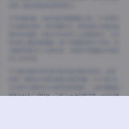
其境，感受到海岛的微风和阳光。
夜间模式
作为资源合集，这套作品的质量堪称上乘。1117张图片
均为高清分辨率，细节清晰可见，即使是放大观看也能
Sans Serif
Serif
保持良好画质。视频文件则采用了主流编码格式，在各
浅阴影
深阴影
种设备上都能流畅播放。整个资源整理得井井有条，按
主题和场景进行了合理分类，方便用户根据喜好快速找
关闭
日落
暗化
灰度
到心仪的内容。
对于喜欢清新自然风格写真作品的爱好者来说，这套”
岛遇”主题的多多杨写真绝对值得收藏。它不仅展现了
多多杨作为模特的专业素养和独特魅力，也通过精美的
摄影技巧和后期制作，呈现了一场视觉盛宴。无论是作
为壁纸收藏，还是设计素材参考，这套资源都能满足不
同需求。
总的来说，这套抖音可爱多多杨写真合集以其丰富的内