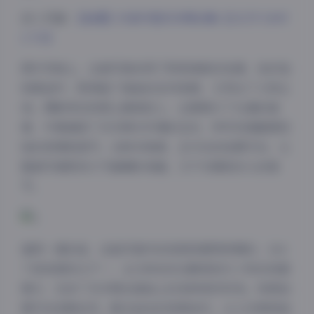
进入页面:
【岛遇】抖音可爱多多杨合集【1117P 104V
2.7G】
图片风格上，这套写真采用了明亮清新的色调，色彩饱
和度适中，既保留了海岛的自然美感，又突出了人物主
体。摄影师在构图上颇具匠心，远景展示了壮阔的海
景，中景捕捉了多多杨与环境的互动，特写则细腻展现
她的表情和细节。这种多角度、全方位的拍摄手法，让
整套写真既有大气磅礴的场面，又不失精致动人的细
节。
值得一提的是，这组写真中的视频资源同样精彩。104
个短视频时长不一，从几秒的动态瞬间到几十秒的场景
展示，记录了多多杨在海岛上的各种美好时刻。视频拍
摄手法流畅自然，配合适当的背景音乐，让人仿佛身临