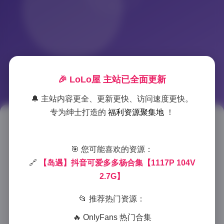
🎉 LoLo屋 主站已全面更新
🔔 主站内容更全、更新更快、访问速度更快。
专为绅士打造的
福利资源聚集地
！
抖音可爱多多杨写真合集 岛遇主
题 1117P高清图 104视频 2.7G资
🎯 您可能喜欢的资源：
🔗
【岛遇】抖音可爱多多杨合集【1117P 104V
源
2.7G】
2025-12-26 9:24
|
岛遇
|
2025-12-26 9:24
📂 推荐热门资源：
948 字
|
4 分钟
🔥 OnlyFans 热门合集