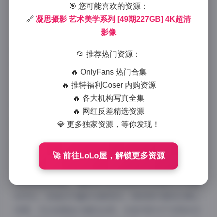
🎯 您可能喜欢的资源：
2025-12-30 14:45
|
美女摄影
|
2025-12-30 14:45
🔗
凝思摄影 艺术美学系列 [49期227GB] 4K超清
1047 字
|
4 分钟
影像
凝思摄影艺术美学系列49期 4K超清影像合集是一套极
📂 推荐热门资源：
具艺术价值的摄影作品，展现了摄影师对光影、构图和
🔥 OnlyFans 热门合集
人像的精湛把握。这一系列作品延续了凝思摄影一贯的
🔥 推特福利Coser 内购资源
艺术美学风格，通过镜头捕捉了人物内心世界的微妙变
🔥 各大机构写真全集
化，将瞬间的情感定格为永恒的艺术。
🔥 网红反差精选资源
💎 更多独家资源，等你发现！
🚀 前往LoLo屋，解锁更多资源
在图片风格方面，凝思摄影艺术美学系列49期呈现出多
样化的视觉体验。摄影师巧妙运用自然光线和人工光源
的对比，创造出丰富的光影层次。每张照片都经过精心
构图，无论是黄金分割的运用，还是对称与不对称的对