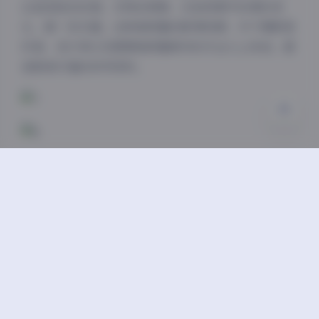
论是皮肤的纹理、衣物的质感，还是背景中的微妙变
浅阴影
深阴影
化，都一览无遗。这种高质量的影像资源，对于摄影爱
好者、设计师以及需要高质量素材的专业人士来说，都
关闭
日落
暗化
灰度
是极具价值的参考资料。
凝思摄影艺术美学系列49期的另一个显著特点是它的人
文关怀。摄影师不仅仅是记录外表，更试图通过影像传
递更深层次的情感和思考。每一张照片都像是讲述一个
故事的开端，观者可以从中解读出不同的含义和情感共
鸣。这种开放式的表达方式，使得这些作品具有了超越
时间和空间的永恒魅力。
总的来说，凝思摄影艺术美学系列49期 4K超清影像合
集是一套值得收藏的高质量摄影作品。它不仅展现了摄