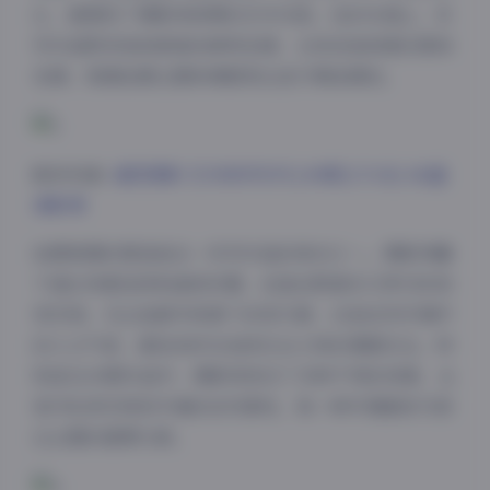
比，都展现了摄影师深厚的艺术功底。色彩处理上，系
列作品既有饱和度高的鲜明色调，也有低饱和度的柔和
色调，根据拍摄主题和情感表达进行精准调控。
跳转观看:
凝思摄影 艺术美学系列 [49期227GB] 4K超
清影像
拍摄氛围的营造是这一系列作品的亮点之一。摄影师善
于通过场景选择和道具布置，创造出既真实又梦幻的视
觉空间。无论是都市背景下的现代感，还是自然环境中
的人文气息，都恰到好处地烘托出人物的情感状态。特
别是在49期作品中，摄影师尝试了多种不同的场景，从
室内私密空间到开阔的自然景观，每一种环境都成为表
达主题的重要元素。