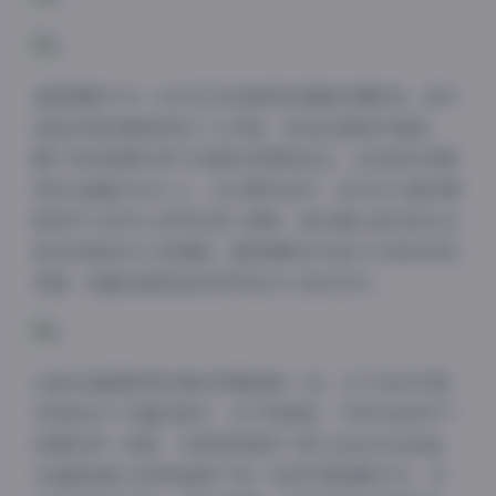
凝思摄影作为一位对艺术有着深刻理解的摄影师，其作
品始终保持着独特的个人风格。他/她注重细节捕捉，
善于发现被摄对象不经意的表情和姿态，这些真实的瞬
间往往最能打动人心。在49期作品中，我们可以看到摄
影师对人物内心世界的深入探索，通过镜头语言表达出
复杂而微妙的人类情感。凝思摄影的作品不仅具有视觉
美感，更蕴含着深刻的思考和对人性的关怀。
这套4K超清影像合集的质量堪称一流。227GB的存储
夜间模式
空间包含了丰富的素材，从不同角度、不同光线条件下
拍摄的同一场景，为使用者提供了极大的创作自由度。
Sans Serif
Serif
4K超高清的分辨率确保了每一处细节都清晰可见，无