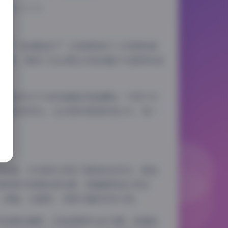
6-1-01 11:30
其中”我是鞋拔子”以其独特的个人风格和高
美图片，展现了这位博主多变的魅力与独特的拍
清新自然又不失时尚感的风格著称。不同于许
拍到自然风光，从日常休闲到时尚大片，每一
的和谐。许多照片采用了柔和的自然光，营造
用前景与背景的层次感，使画面更加立体生
、绿植、水面等，为照片增添自然之美。
市夜景的璀璨，还是田园风光的宁静，她都能