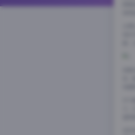
够精
使得
从博
变的
面，
资源
容，
观感
对于
力，
值得
总的