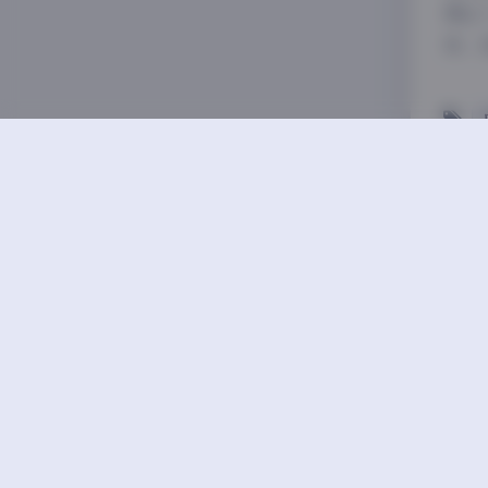
博主
说，
【岛