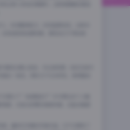
将观众带入特定的情境中。这种氛围感的营造
。
可人，时而酷飒前卫，时而温柔知性，这种多
、妆容造型和拍摄场景，展现自己不同的侧
夜间模式
照片都经过精心挑选，无论是构图、色彩还是内
风格的一致性，同时又不失多样性，使得整体
Sans Serif
Serif
浅阴影
深阴影
不仅展示了”我是鞋拔子”作为博主的个人魅
影角度，还是从欣赏的角度来看，这组合集都
关闭
日落
暗化
灰度
风格、富有艺术感的写真作品。它不仅展现了