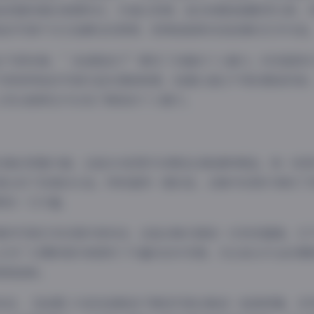
准把握场景的氛围特点，并通过表情、姿态和服装搭配等元素，
她的写真不仅仅是静态的图像，更像是能够讲述故事的艺术作品
主气质来看，”我是鞋拔子”展现了多面的个人魅力。时而甜美
气质使得她的写真作品充满新鲜感。她擅长通过不同的服装风格
让观众能够全方位地了解她的个人魅力。
合集的质量方面，这组304张图片的精选合集堪称精品。每一张
都达到了较高的水准。特别值得一提的是，合集中的照片保持了
既统一又丰富。
喜欢写真艺术的爱好者来说，这组合集无疑是一次视觉盛宴。它
也为广大摄影爱好者提供了丰富的创作灵感。无论是从专业的摄
细细品味。
来说，【岛遇】抖音我是鞋拔子精选写真合集是一组高质量、多