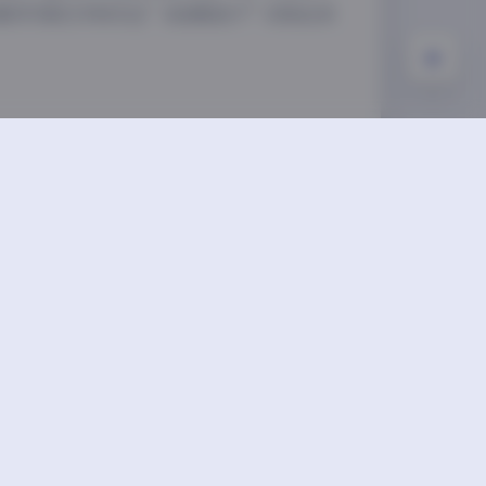
喜欢写真艺术和关注”我是鞋拔子”的粉丝来
下一篇
antasyFactory小丁写真合集137GB资源包