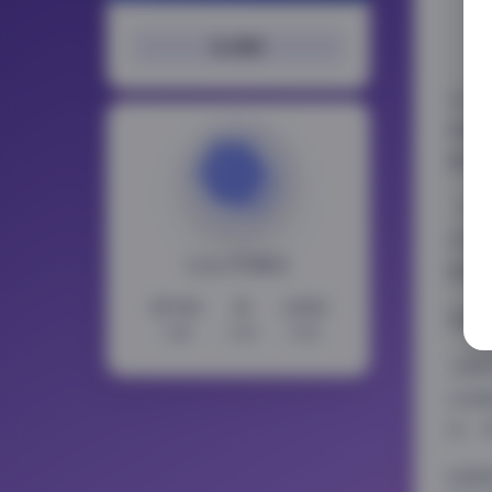
搜索
在当
质量
摄视
“我
多博
LoLo写真社
组照
15743
11
2354
资源
文章
分类
标签
从图
出温
动。
拍摄