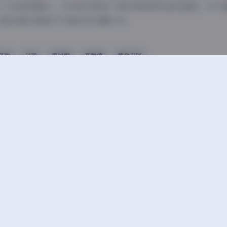
个人的独特魅力，也为观众带来了美的享受和视觉的愉悦。对于
这组合集无疑是不可错过的珍藏之作。
岛遇
抖音
蜜桃臀
高颜值
黄金专区
豆
上一篇
遇】抖音静静爱吃糖写真合集
F