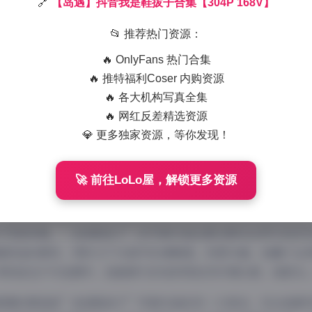
🔗
【岛遇】抖音我是鞋拔子合集【304P 168V】
2026-1-01 11:30
|
岛遇
|
202
970 字
|
4 分钟
📂 推荐热门资源：
🔥 OnlyFans 热门合集
今社交媒体盛行的时代，抖音平台涌现出众多个性鲜明的博主，
🔥 推特福利Coser 内购资源
的写真内容吸引了大量粉丝关注。本次精选合集收录了304张精
🔥 各大机构写真全集
角。
🔥 网红反差精选资源
是鞋拔子”作为抖音平台上一位颇具人气的博主，其写真作品以
💎 更多独家资源，等你发现！
主的单一风格，她的写真作品涵盖了多种场景与主题，从都市街
片都展现出不同的氛围与情感。
🚀 前往LoLo屋，解锁更多资源
入口:
【岛遇】抖音我是鞋拔子合集【304P 168V】
片风格来看，”我是鞋拔子”的写真作品注重光影的运用与色彩
暖舒适的感觉，同时又不失细节的清晰度。构图方面，她善于运
特别是在户外拍摄中，她能够巧妙地利用自然环境元素，如阳光
氛围的营造是”我是鞋拔子”写真作品的另一大亮点。无论是都