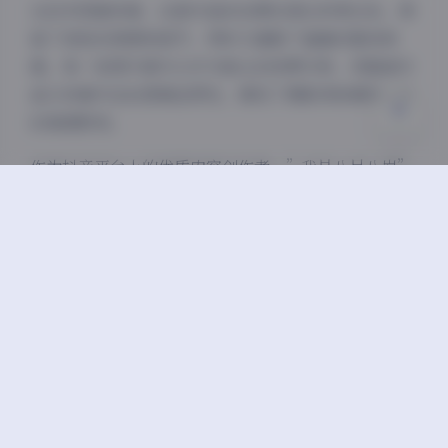
从技术层面来看，这套作品的后期处理也非常出色，保
关闭
日落
暗化
灰度
留了皮肤的质感和细节，同时又增强了画面的整体美
感。每一张图片都可以作为独立的欣赏对象，而整套作
品又有着内在的逻辑连贯性，展现了摄影师和模特之间
的高度默契。
作为抖音平台上的优质内容创作者，”我是八号八岁”
通过这套轻糖乐园写真第12期再次证明了自己在视觉表
达方面的天赋。这套30P高清图资源合集不仅满足了粉
丝的期待，也为摄影爱好者提供了宝贵的学习素材。无
论是从艺术价值还是商业角度来看，这都是一套值得珍
藏和推广的优秀作品。
我是八号八岁
抖音反差