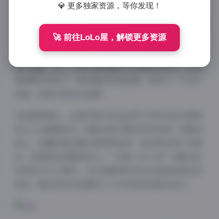
风格和气质赢得了众多粉丝的喜爱。
💎 更多独家资源，等你发现！
这套轻糖乐园写真系列延续了博主一贯的甜美风格，却
🚀 前往LoLo屋，解锁更多资源
又融入了更多元的元素。第12期作品中，”我是八号八
岁”展现了令人印象深刻的形象转变，从妆容到服饰都
精心搭配，每一个细节都透露出专业团队的用心。30张
高清图片构成了一套完整的视觉叙事，讲述了一个关于
青春、梦想与美好的故事。
在拍摄氛围上，这套写真巧妙地运用了自然光线与柔和
的人工光源相结合，营造出梦幻般的视觉效果。背景选
择上，轻糖乐园主题元素贯穿始终，色彩明快而不失层
次，构图简洁却富有张力。”我是八号八岁”在镜头前
的表现力令人赞叹，无论是眼神的传达还是肢体语言的
表达，都恰到好处地展现了少女特有的纯真与活力。