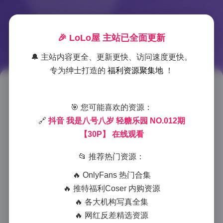
🎉 LoLo屋 主站已全面更新
🔔 主站内容更全、更新更快、访问速度更快。
专为绅士打造的
福利资源聚集地
！
我是八号八岁轻糖乐园写真合集
🎯 您可能喜欢的资源：
第12期 30P高清图
🔗
抖音 我是八号八岁 轻糖乐园 NO.012期
2026-1-03 11:58
|
典藏资源
|
2026-1-03 11:58
【30P】 在线观看
898 字
|
4 分钟
📂 推荐热门资源：
作为一名专业摄影师，我有幸欣赏了”我是八号八岁”
🔥 OnlyFans 热门合集
的最新轻糖乐园主题写真合集第12期，这套30张高清图
🔥 推特福利Coser 内购资源
片作品展现出了极高的艺术水准和审美价值。作为抖音
🔥 各大机构写真全集
平台上备受关注的博主，”我是八号八岁”以其独特的
🔥 网红反差精选资源