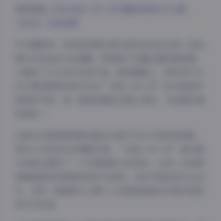
领取图集:
抖音 我是八号八岁 轻糖乐园 NO.012期
【30P】 在线观看
作为摄影师，我特别欣赏这套作品中的色彩运用。粉色
调与中性色的巧妙搭配，既保留了轻糖主题的甜美感，
又增添了几分现代时尚气息。服装搭配上，简约而不失
设计感的服饰完美衬托出”我是八号八岁”的纤细身材
和独特气质，每一套造型都经过精心策划，与拍摄环境
和谐统一。
这套30P高清图资源合集的价值不仅在于其视觉美感，
更在于它所传达的情感共鸣。”我是八号八岁”通过镜
夜间模式
头向观众展现了一个充满想象力的世界，让每一位欣赏
者都能感受到青春的美好与纯粹。在快节奏的现代生活
Sans Serif
Serif
中，这样一套能够让人静下心来细细品味的写真作品显
得尤为珍贵。
浅阴影
深阴影