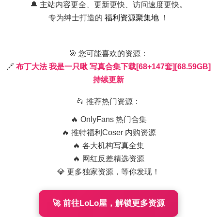
🔔 主站内容更全、更新更快、访问速度更快。
专为绅士打造的
福利资源聚集地
！
布丁大法我是一只啾写真合集[215套6
🎯 您可能喜欢的资源：
2026-1-05 9:20
|
美女摄影
|
2
🔗
布丁大法 我是一只啾 写真合集下载[68+147套][68.59GB]
1236 字
|
5 分钟
持续更新
📂 推荐热门资源：
大法我是一只啾写真合集是一套备受关注的摄影作品集，包含215套
新中。这套写真合集展现了摄影师独特的艺术视角和模特的个人
🔥 OnlyFans 热门合集
宴。
🔥 推特福利Coser 内购资源
🔥 各大机构写真全集
原文:
布丁大法 我是一只啾 写真合集下载[68+147套][68.59GB]
🔥 网红反差精选资源
💎 更多独家资源，等你发现！
真内容来看，布丁大法我是一只啾的作品涵盖了多种风格和主题
🚀 前往LoLo屋，解锁更多资源
内场景，每一组写真都呈现出独特的视觉魅力。摄影师善于捕捉