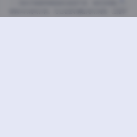
——每张写真都带着海浪的咸湿气息，每段视频都记录
着真实的岛屿日常。无论是想收藏治愈系美图，还是学
习海岛摄影技巧，这个容量达87G的资源包都堪称视觉
资料库。当都市生活令人疲惫时，点开任意文件都能瞬
间置身于那片蔚蓝之中。
丝袜
岛遇
抖音
极品
美腿
蜜桃臀
高颜值
豆
上一篇
下一篇
青柠映画丝袜艺术写
葛生w写真12期合集