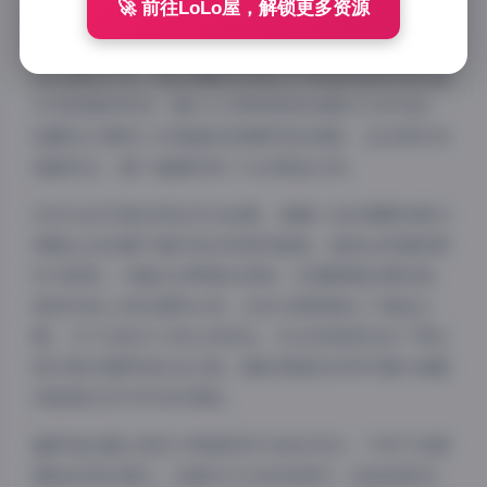
🚀 前往LoLo屋，解锁更多资源
色调铺满每帧画面，仿佛给眼睛喂了块马卡龙。博主常
穿着棉麻质地的宽松连衣裙，赤脚踩在浪花边缘的构图
占比高达37%，发丝间跳动的阳光与背景里渐变色的海
水形成绝妙呼应。最让人印象深刻的是第212号作品：
她蹲在沙滩用小木棍画巨型铜锣烧的侧影，远处刚好有
渔船经过，整个画面构成三分法黄金比例。
约65%的写真采用自然光拍摄，清晨六点的薄雾场景与
傍晚五点的橘子海时刻出现频率最高。道具运用堪称教
科书级别：半融化的草莓冰淇淋、系着麻绳的漂流瓶、
被浪花卷上岸的透明水母，这些元素既强化了海岛主
题，又不会抢夺人物主体地位。动态视频里收录了博主
制作真实铜锣烧的全过程，面粉筛落时的特写镜头细腻
到能看见空中浮动的微粒。
童锣烧的镜头表现力带着浑然天成的灵动，不同于刻意
摆拍的网红模式。在编号V154的视频中，她追逐浪花