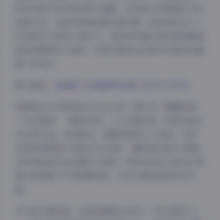
时突然被贝壳绊倒的即兴画面，反而成为点赞破百万的
经典片段。这种邻家妹妹般的真实感，恰恰是账号三个
月涨粉80万的核心竞争力。某些特写镜头甚至能清晰捕
捉到她鼻梁的小雀斑，这种去精修化的细节处理反而增
强了亲和力。
原文链接:
【岛遇】抖音童锣烧合集【454P 296V】
夜间模式
资源包的文件架构经过专业分类，图片按「晨曦物语」
「午后漫游」「暮色私语」三大主题归档，视频则细分
Sans Serif
Serif
为日常Vlog、美食制作、摄影教程等七个板块。所有
浅阴影
深阴影
4K素材都保留了原始EXIF信息，摄影爱好者可以精准
分析每张照片的光圈快门参数。特别收录的12组对比图
关闭
日落
暗化
灰度
展示同场景下不同滤镜效果，对学习调色极具参考价
值。
从内容价值来看，这套资源真正实现了「所见即所得」