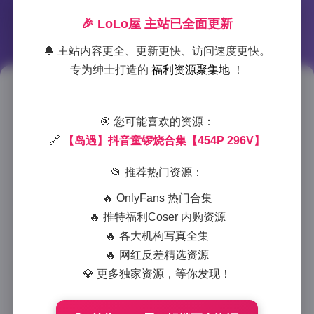
🎉 LoLo屋 主站已全面更新
🔔 主站内容更全、更新更快、访问速度更快。
专为绅士打造的
福利资源聚集地
！
岛遇系列抖音童锣烧资源包
🎯 您可能喜欢的资源：
2026-1-07 13:54
|
岛遇
|
2026-1-07 13:54
🔗
【岛遇】抖音童锣烧合集【454P 296V】
839 字
|
4 分钟
📂 推荐热门资源：
每当手指划过抖音刷到童锣烧的瞬间，总会被画面里流
🔥 OnlyFans 热门合集
淌的治愈感精准击中。这个以海岛为创作背景的写真合
🔥 推特福利Coser 内购资源
集，用454张高清图片与296段动态影像，完整记录了
🔥 各大机构写真全集
这位人气博主的视觉日记。
🔥 网红反差精选资源
💎 更多独家资源，等你发现！
整体风格延续了日系写真的精髓——柔光滤镜下的奶油