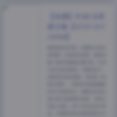
【岛遇】抖音Ck资
源合集【451P 61V
349M】
拿起相机的时候，岛遇的光线总
夜间模式
是带着一点海风的凉意，像是把
整个海岸线都裹在薄纱里。抖音
Sans Serif
Serif
Ck的这套合集里，我看到的不
浅阴影
深阴影
是简单的姿势堆砌，而是每一帧
都在呼吸——模特的发梢被潮湿
关闭
日落
暗化
灰度
的空气轻轻吹动，裙摆在浅浅的
海水里泛起微微的涟漪，光影在
皮肤上滑过，留下淡淡的金色痕
迹。 拍摄现场选在黎明前的礁