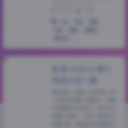
|
2026-7-11 16:58
1188 字
|
5 分钟
Ck
丝袜
岛遇
抖音
美腿
高颜值
黄金专区
島遇 抖音Ck 圖片
視頻全套下載
拿到這套「島遇」的素材時，第
一眼就被海邊的光線吸引。清晨
的薄霧還未完全散去，陽光斜斜
地灑在沙灘上，形成一層柔和的
金屬光澤。鏡頭後的我隨著腳步