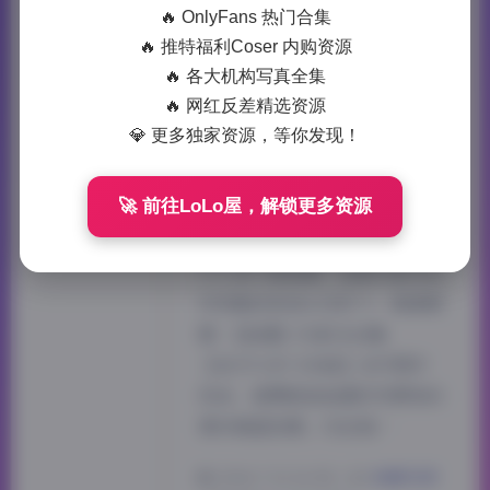
🔥 OnlyFans 热门合集
包下载
🔥 推特福利Coser 内购资源
🔥 各大机构写真全集
前阵子存下了岛遇抖音Ck合集
🔥 网红反差精选资源
467P 63V 354M打包下载的压
💎 更多独家资源，等你发现！
缩文件，解压那一刻简直像打开
了个小宝藏。354M的体积控制
🚀 前往LoLo屋，解锁更多资源
得刚好，塞进手机也不占多少地
方，却装下了四百多张静态图和
六十多个短视频，这种打包方式
对收集控来说太友好了。高清图
册: 【岛遇】抖音Ck合集
【467P 63V 354M】点开图片
目录，首屏就是岛遇系列惯有的
清冷海蓝色调。Ck这姑…
2026-7-11 16:58
|
典藏资源