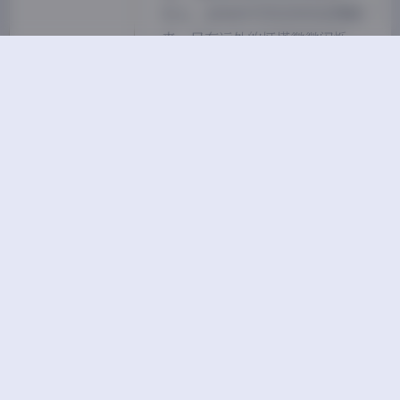
石上，远处的天空还没完全亮起
来，只有远处的灯塔微微闪烁。
我调低快门，让…
2026-6-29 16:51
|
古风cosplay
|
2026-6-29 16:51
645 字
|
3 分钟
Ck
丝袜
岛遇
抖音
美腿
高颜值
黄金专区
岛遇 抖音Ck合集
451P 61V 349M