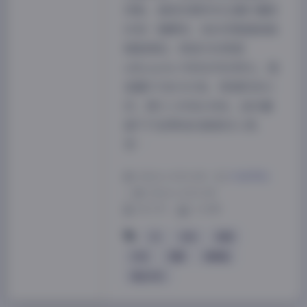
移動，捕捉到模特兒在潮汐邊緣
的每一個轉身，她的長髮隨海風
輕輕揚起，與遠方的帆船
silhouette 形成自然的對比。整
套圖片共計451張，視頻則有61
段，總大小約為349M。這些畫
面不只是單純的風景或人像，
更…
2026-6-30 8:48
|
抖音网红
|
2026-6-30 8:48
919 字
|
4 分钟
Ck
丝袜
岛遇
抖音
美腿
高颜值
黄金专区