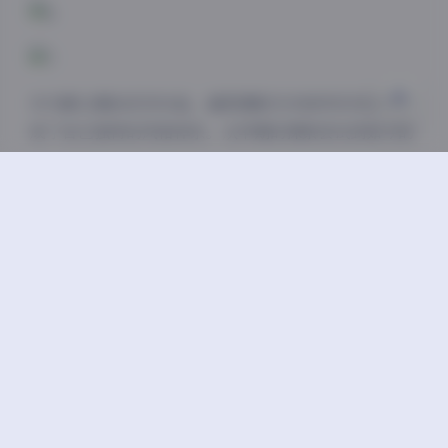
关闭
日落
暗化
灰度
作为第11期的系列作品，凝思摄影艺术美学系列已经形
成了自己独特的风格体系。从早期的探索尝试到如今的
成熟表达，摄影师不断突破自我，在保持个人特色的同
时，也不断吸收新的艺术元素，使作品呈现出更加丰富
的层次感。47GB的数据量记录了摄影师无数次的尝试
与调整，也见证了他/她在摄影艺术道路上的成长与蜕
变。
总的来说，凝思摄影艺术美学系列通过4K超清影像，
将艺术与摄影完美融合，为观众带来了一场视觉与心灵
的双重享受。无论是对于摄影爱好者，还是对于艺术追
求者，这一系列作品都值得细细品味和收藏。