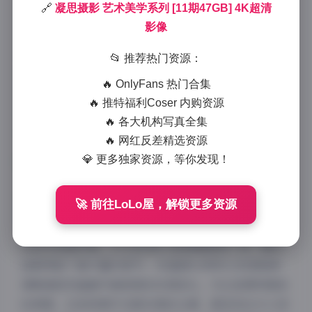
2025-11-17 0:44
|
抖音网红
|
2025-11-17 0:44
🔗
凝思摄影 艺术美学系列 [11期47GB] 4K超清
970 字
|
4 分钟
影像
凝思摄影艺术美学系列作为摄影师精心打磨的影像作品
📂 推荐热门资源：
集，以其独特的艺术视角和4K超高清画质，为观众呈
🔥 OnlyFans 热门合集
现了一场视觉盛宴。这一系列作品不仅展现了摄影师对
🔥 推特福利Coser 内购资源
光影、构图和主题的深刻理解，更通过每一帧画面传递
🔥 各大机构写真全集
出强烈的情感共鸣。
🔥 网红反差精选资源
💎 更多独家资源，等你发现！
高清图册:
凝思摄影 艺术美学系列 [11期47GB] 4K超清
🚀 前往LoLo屋，解锁更多资源
影像
从技术层面来看，47GB的庞大数据量确保了每一幅作
品都保留了最丰富的细节。4K超清分辨率让观者能够
清晰捕捉到画面中最细微的纹理变化，无论是模特肌肤
的质感，还是背景中光影的微妙过渡，都呈现出令人惊