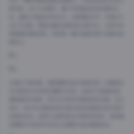
创作，摄影师都能根据主题需求，打造出恰到好处的光
影效果。在户外拍摄中，善于利用黄金时段的柔和光
线，捕捉人物最自然的状态；在影棚创作中，则通过专
业灯光设备，塑造出富有戏剧性的光影对比。这种对拍
摄氛围的精准把控，使得每一幅作品都充满了故事性和
感染力。
从博主气质来看，凝思摄影的创作者显然是一位兼具技
术功底和艺术修养的摄影艺术家。他/她不仅精通各类
夜间模式
摄影器材的使用，更对艺术美学有着独到的见解。在作
品中，我们可以感受到创作者对美的执着追求和对细节
Sans Serif
Serif
的极致关注。这种专业素养和艺术情怀的结合，使得凝
浅阴影
深阴影
思摄影艺术美学系列在众多摄影作品中脱颖而出。