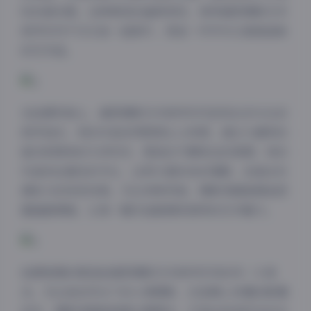
叹的真实感。这种极致的画质表现，使得凝思摄影艺术
美学系列不仅仅是一组照片，更是一件件可以细细品味
的艺术品。
在拍摄风格上，凝思摄影艺术美学系列呈现出多元化的
美学追求。有的作品采用极简主义构图，通过大面积的
留白和简单的几何形状，营造出宁静致远的氛围；有的
作品则注重色彩对比，运用大胆的色彩搭配，创造出充
满张力的视觉效果。无论何种风格，摄影师都能精准把
握画面情绪，让每一幅作品都拥有独特的艺术魅力。
拍摄氛围的营造是凝思摄影艺术美学系列的另一大亮
点。无论是自然光下的人像摄影，还是精心布置的影棚