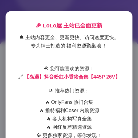
🎉 LoLo屋 主站已全面更新
🔔 主站内容更全、更新更快、访问速度更快。
专为绅士打造的
福利资源聚集地
！
岛遇抖音粉红小香猪写真集 445
张图片26个视频
🎯 您可能喜欢的资源：
🔗
【岛遇】抖音粉红小香猪合集【445P 26V】
2025-11-17 1:04
|
岛遇
|
2025-11-17 1:04
927 字
|
4 分钟
📂 推荐热门资源：
🔥 OnlyFans 热门合集
资源入口:
【岛遇】抖音粉红小香猪合集【445P 26V】
🔥 推特福利Coser 内购资源
作为岛遇抖音平台上备受关注的粉红小香猪系列，这套
🔥 各大机构写真全集
写真集以其独特的魅力吸引了无数粉丝的目光。445张
🔥 网红反差精选资源
精美图片和26个精彩视频组成的完整合集，展现了小香
💎 更多独家资源，等你发现！