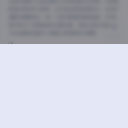
这套写真集不仅适合喜欢小动物的朋友们欣赏，也是摄
关闭
日落
暗化
灰度
影爱好者的学习资料。从光线运用到构图技巧，从色彩
搭配到情感表达，每一个细节都值得细细品味。445张
图片和26个视频组成的完整合集，更是让粉丝们能够全
方位地感受岛遇与小香猪之间的默契与情感。
在这个快节奏的时代，岛遇的粉红小香猪写真集如同一
股清流，提醒我们生活中还有这样简单而纯粹的快乐。
无论是疲惫工作后的放松，还是周末休闲时的消遣，这
套写真集都能带给人们温暖与治愈。
丝袜
岛遇
抖音
美腿
高颜值