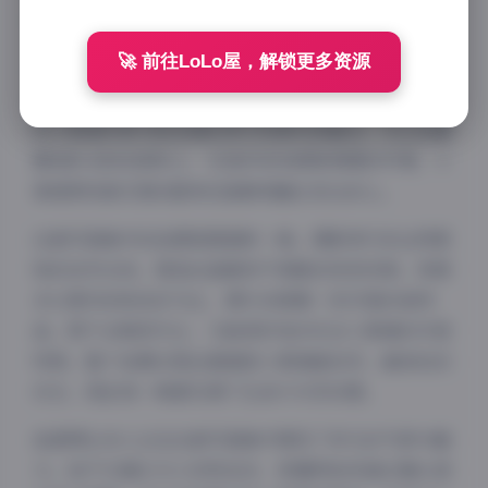
猪系列的多面魅力与独特气质。
🚀 前往LoLo屋，解锁更多资源
走进岛遇的粉红小香猪世界，仿佛踏入了一个充满梦幻
色彩的童话王国。每一张图片都经过精心构思，将可爱
的小香猪形象与粉色调的梦幻场景完美融合。无论是慵
懒地趴在粉色抱枕上，还是好奇地探索周围的环境，小
香猪那纯真无邪的眼神总能瞬间融化观众的心。
这套写真集中的拍摄氛围堪称一绝。摄影师巧妙运用柔
和的自然光线，营造出温暖而不刺眼的视觉效果。背景
多以简约的粉色系为主，偶尔点缀着一些可爱的装饰
品，既不会喧宾夺主，又能很好地衬托出小香猪的可爱
特质。整个拍摄过程注重捕捉小香猪最自然、最放松的
状态，因此每一帧都充满了生命力与灵动感。
岛遇博主本人也在这套写真集中展现了非凡的气质与魅
力。她不仅擅长与小动物互动，更懂得如何通过镜头语