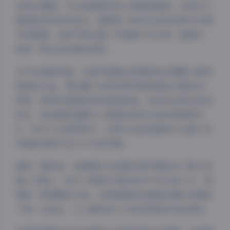
言表达情感。无论是温柔注视小香猪的眼神，还是与小
香猪亲密互动的姿态，都展现了她对生活的热爱与对细
节的敏感。这种气质让整个写真集不仅仅是一组照片，
更是一种生活态度的体现。
从专业角度来看，这套写真集在构图和色彩搭配上都有
很高的水准。博主善于运用对称构图和黄金分割法则，
使每一张图片都看起来和谐而舒适。色彩的运用也恰到
好处，粉色调的温暖与小香猪本身的毛色形成鲜明对
比，却又不会显得突兀。这种专业的拍摄技巧让整个系
列看起来既专业又不失亲切感。
夜间模式
值得一提的是，岛遇博主在拍摄过程中展现出了极大的
耐心与爱心。她与小香猪之间的互动不仅仅是工作，更
Sans Serif
Serif
像是一种情感的交流。这种真诚的态度透过镜头传递给
浅阴影
深阴影
了每一位观众，让人感受到人与自然和谐共处的美好。