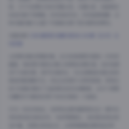
爱，又不失成熟女性的优雅从容。在镜头前，她能够自
如地切换不同情绪，时而俏皮灵动，时而温柔娴静，这
种多面的魅力让整个写真集充满了层次感和观赏性。
完整资源:
抖音 猫梨梨 轻糖乐园 NO.003期 【31P】 在
线观看
从资源合集的质量来看，这31张高清图无疑是一次视觉
盛宴。每张图片都经过精心构图和后期处理，色彩饱满
但不失真实感，细节处理到位，无论是服装纹理还是背
夜间模式
景装饰都清晰可见。而且这些图片分辨率极高，即使在
放大观看的情况下也能保持良好的清晰度，这对于想要
Sans Serif
Serif
收藏或作为壁纸的用户来说无疑是一大福音。
浅阴影
深阴影
作为一名忠实粉丝，我特别注意到猫梨梨在这一期中的
表现更加自信和自然。与前两期相比，她的肢体语言更
关闭
日落
暗化
灰度
加丰富，表情也更加生动，这表明随着拍摄经验的积