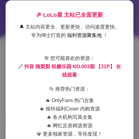
🎉 LoLo屋 主站已全面更新
🔔 主站内容更全、更新更快、访问速度更快。
专为绅士打造的
福利资源聚集地
！
抖音猫梨梨轻糖乐园第三期31张
🎯 您可能喜欢的资源：
高清图
🔗
抖音 猫梨梨 轻糖乐园 NO.003期 【31P】 在
线观看
2025-12-14 13:13
|
秀人资源
|
2025-12-14 13:13
877 字
|
4 分钟
📂 推荐热门资源：
作为一名经常在抖音上关注各类博主的用户，我对猫梨
🔥 OnlyFans 热门合集
梨的轻糖乐园系列写真一直情有独钟。最新发布的第三
🔥 推特福利Coser 内购资源
期31张高清图更是让人眼前一亮，每一张都宛如精心雕
🔥 各大机构写真全集
琢的艺术品，让人忍不住反复欣赏。
🔥 网红反差精选资源
💎 更多独家资源，等你发现！