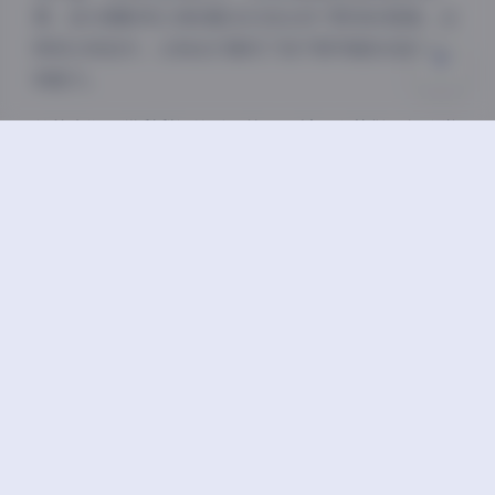
累，她与摄影师之间的配合已经达到了默契的程度。这
种成长和进步，让粉丝们看到了她不断突破自我的决心
和能力。
总的来说，猫梨梨轻糖乐园第三期是一套值得反复欣赏
的优质写真作品。它不仅展现了博主的多面魅力，也体
现了摄影师的专业水准和制作团队的用心。如果你喜欢
甜美风格的写真，或者本身就是猫梨梨的粉丝，那么这
套31张高清图绝对不容错过。
抖音反差
猫梨梨
豆