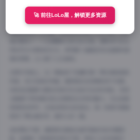
猫梨梨的轻糖乐园系列以其独特的甜美风格在众多写真
🚀 前往LoLo屋，解锁更多资源
中脱颖而出。这一期的拍摄场景布置得格外用心，色彩
搭配明亮而不失优雅，背景装饰充满了少女气息，仿佛
真的置身于一个充满糖果与梦幻的乐园。摄影师巧妙运
用自然光与柔和的补光，使得整个画面呈现出温暖而通
透的质感，让人看了心生愉悦。
在图片风格上，这一期延续了轻糖乐园一贯的清新甜美
风格，但又有新的突破。猫梨梨的妆容精致而不刻意，
淡粉色的眼影与唇妆完美衬托出她天生的好皮肤，发型
也随着不同场景的变化而展现出多样的魅力。无论是甜
美微笑的特写，还是活泼动态的姿态，每一张照片都捕
捉到了博主最自然、最动人的一面。
说到博主气质，猫梨梨无疑是这套写真成功的关键因
素。她拥有一种独特的混合气质，既有少女的纯真可