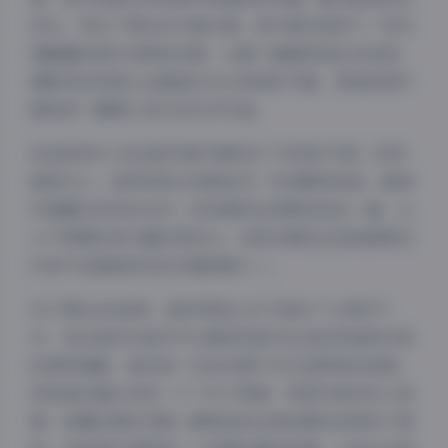
然光，突出了博主的天真烂漫；而外景则选择了一些充
满童趣的游乐设施和花园，让整个画面更加生动活泼。
摄影师在构图上注重留白与主体间的平衡，使每张照片
都如同一幅精心设计的艺术作品。
KK战神本人在这组写真中展现出了多变的气质。时而
甜美可人，如同邻家女孩般亲切；时而略带俏皮，眼神
中透露出灵动的光芒；时而展现出成熟知性的一面，让
人不禁感叹其丰富的表现力。这种多面性正是她能够在
抖音平台脱颖而出的关键因素之一。
关于博主KK战神，虽然网络上关于她的个人资料不
多，但从她的作品中可以感受到她对生活的热爱和对美
的独特理解。她的每一次创作都不仅仅是简单的拍照，
而是通过镜头讲述一个个关于青春、梦想与美好的小故
夜间模式
事。轻糖乐园系列第二期更是将这种叙事性发挥到了极