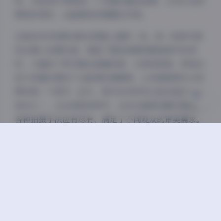
致，38张照片串联起一个完整的童话故事，让观众在欣
Sans Serif
Serif
赏美的同时，也能感受到情感的共鸣。
浅阴影
深阴影
这套38P的资源合集在质量上堪称一流。每一张照片都
经过精心后期处理，保留了肌肤质感和服装细节的同
关闭
日落
暗化
灰度
时，又增添了梦幻般的滤镜效果。分辨率极高，即使在
放大观看的情况下也能保持清晰度，让读者能够充分欣
赏到每一个细节。此外，照片的多样性也是这组作品的
亮点之一，从全身照到特写，从动态捕捉到静态摆拍，
各种拍摄手法应有尽有，满足了不同观众的审美需求。
在线欣赏这套写真，不仅可以放松心情，还能获取不少
穿搭和拍摄灵感。KK战神的轻糖乐园系列第二期无疑
是近期抖音平台上的一股清流，它用最纯粹的视觉语
言，传递了最美好的情感体验。对于喜欢甜美风格写真
或正在寻找创作灵感的读者来说，这组38张高清写真绝
对值得细细品味。