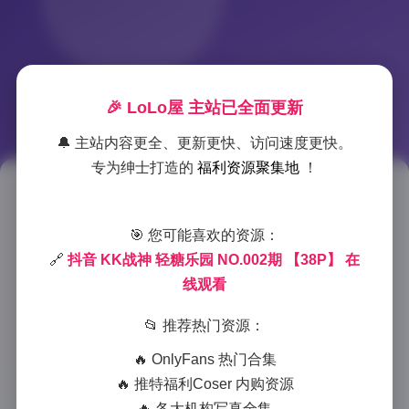
🎉 LoLo屋 主站已全面更新
🔔 主站内容更全、更新更快、访问速度更快。
专为绅士打造的
福利资源聚集地
！
KK战神轻糖乐园第二期38P高清
写真在线欣赏
🎯 您可能喜欢的资源：
🔗
抖音 KK战神 轻糖乐园 NO.002期 【38P】 在
2025-12-14 15:34
|
美女摄影
|
2025-12-14 15:34
线观看
984 字
|
4 分钟
📂 推荐热门资源：
在当今社交媒体盛行的时代，抖音平台上的优质创作者
🔥 OnlyFans 热门合集
总能给我们带来视觉上的享受。今天要为大家介绍的是
🔥 推特福利Coser 内购资源
备受关注的”KK战神”轻糖乐园系列第二期写真，这
🔥 各大机构写真全集