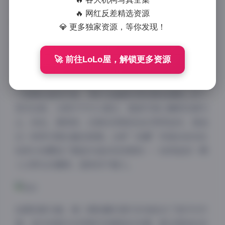
套38张高清图片合集展现了博主独特的个人魅力与拍摄
🔥 网红反差精选资源
风格。
💎 更多独家资源，等你发现！
查看原文:
抖音 KK战神 轻糖乐园 NO.002期 【38P】
在线观看
🚀 前往LoLo屋，解锁更多资源
轻糖乐园系列作为KK战神的标志性作品，第二期延续
了首期的甜美风格，同时在画面构图和服装搭配上有了
更多创新。从照片中可以看出，整套写真以糖果色调为
主，粉色、薄荷绿、淡黄色等柔和色彩贯穿始终，营造
出一种梦幻般的童话氛围。这种”轻糖”风格的命名恰
如其分地概括了整组作品的视觉感受——如同品尝一颗
入口即化的糖果，甜美而不腻人。
拍摄场景方面，第二期轻糖乐园巧妙地结合了室内与外
景。室内场景多采用简约但精致的布置，配合柔和的自