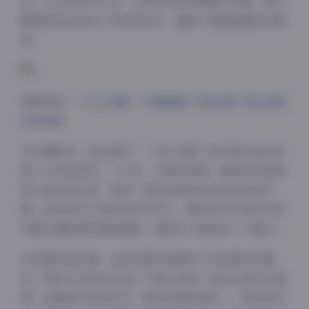
思，无论是城市天台、公园长椅还是咖啡厅角落，都与
服装和妆容形成了完美的呼应，增强了整体画面的叙事
性。
原图获取:
一只毛毛帽(一只猫猫帽) 写真合集下载 [8套]
持续更新
作为摄影师，我注意到”一只毛毛帽”的写真作品在构
图上也非常讲究。三分法、对角线构图、框架式构图等
技巧被灵活运用，使每一张照片都具有良好的视觉平
衡。特别是在人物姿态的引导上，模特自然不做作的动
作配合摄影师的精准捕捉，展现出了独特的个人魅力。
在后期处理方面，这组写真作品保持了自然真实的感
觉，同时又在细节处进行了精心修饰。肤色处理均匀通
透，背景虚化恰到好处，整体色调和谐统一。特别是在