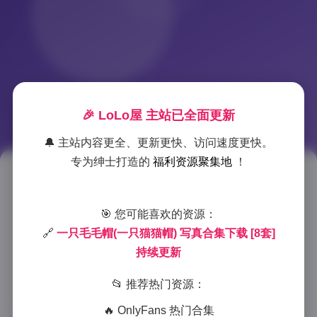
🎉 LoLo屋 主站已全面更新
🔔 主站内容更全、更新更快、访问速度更快。
专为绅士打造的
福利资源聚集地
！
一只毛毛帽写真合集下载 8套高
清写真 持续更新
🎯 您可能喜欢的资源：
🔗
一只毛毛帽(一只猫猫帽) 写真合集下载 [8套]
2025-12-14 19:21
|
秘语空间
|
2025-12-14 19:21
持续更新
1023 字
|
4 分钟
📂 推荐热门资源：
作为一名专业摄影师，我最近浏览了许多网络平台上的
🔥 OnlyFans 热门合集
写真作品，而”一只毛毛帽”的写真合集确实给我留下