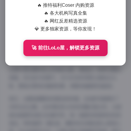
🔥 推特福利Coser 内购资源
了深刻印象。这组写真合集包含了8套不同风格的作
🔥 各大机构写真全集
品，每一套都展现了博主独特的气质和拍摄团队的用
🔥 网红反差精选资源
心。从专业角度来看，这套写真合集无论从构图、用光
💎 更多独家资源，等你发现！
还是后期处理都达到了相当高的水准。
首先，从拍摄风格来看，”一只毛毛帽”的写真作品融
🚀 前往LoLo屋，解锁更多资源
合了日系清新与韩系甜美两种风格。在光线运用上，摄
影师大量运用了自然光，特别是在户外场景中，阳光透
过树叶洒在模特身上的斑驳光影，营造出一种梦幻般的
氛围。而在室内场景中，则巧妙地利用柔光箱和反光
板，塑造出柔和的面部轮廓，使整体画面更加温润。
其次，从服装搭配和场景选择来看，这8套写真展现了
多样化的主题。从休闲的街头风到优雅的复古风，从清
新的田园风到前卫的都市风，每一套都有其独特的视觉
语言。特别值得一提的是，摄影师在场景选择上极具心