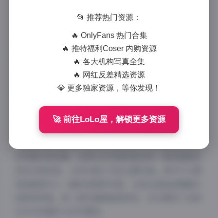
📂 推荐热门资源：
古阿扎虎牙主播写真合集是一套备受粉丝喜爱的视觉盛
宴，收录了16套高质量写真作品，总容量高达
🔥 OnlyFans 热门合集
20.93GB，且仍在持续更新中。这套写真合集展现了古
🔥 推特福利Coser 内购资源
阿扎作为虎牙知名主播的多面魅力与专业素养。
🔥 各大机构写真全集
🔥 网红反差精选资源
古阿扎作为虎牙平台上的当红主播，凭借其独特的个人
💎 更多独家资源，等你发现！
风格和专业的直播内容积累了大量忠实粉丝。此次推出
的写真合集更是全方位展示了她的个人魅力与专业素
🚀 前往LoLo屋，解锁更多资源
养。每一套写真都经过精心策划，从服装搭配、场景选
择到拍摄角度都体现了专业水准。
从写真内容来看，古阿扎的写真风格多样，既有清新自
然的日常风格，也有华丽大气的主题写真。其中不乏展
现她甜美可人一面的校园风写真，也有凸显她成熟魅力
的职场风格。每一套写真都独具特色，充分展现了古阿
扎作为多面艺人的可塑性。