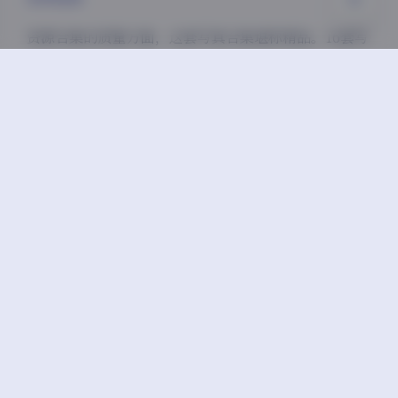
资源合集的质量方面，这套写真合集堪称精品。16套写
真涵盖了不同的风格和主题，总容量20.93GB保证了高
清画质，让每一处细节都清晰可见。随着持续更新的承
诺，未来还将有更多精彩内容加入，为粉丝带来持续的
惊喜。
这套写真合集不仅是对古阿扎个人魅力的一次全面展
示，也是对摄影艺术的一次精彩诠释。无论是对于古阿
扎的忠实粉丝，还是对于写真摄影爱好者，这都是一套
值得收藏的精品之作。随着持续更新的承诺，这套合集
的价值还将不断提升，成为虎牙主播写真领域的一个标
杆。
古阿扎