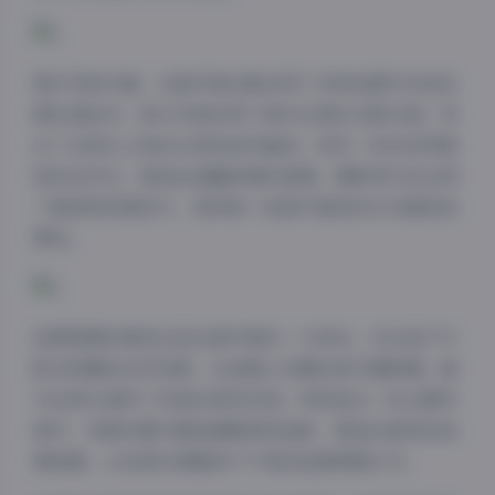
图片风格方面，这套写真合集采用了多种拍摄手法和后
期处理技术。部分写真采用了高对比度的光影处理，突
出了古阿扎立体的五官和身材曲线；而另一些则采用柔
和的自然光，营造出温馨浪漫的氛围。摄影师巧妙运用
了景深和构图技巧，使得每一张照片都具有艺术感和观
赏性。
拍摄氛围的营造也是这套写真的一大亮点。无论是户外
阳光明媚的自然场景，还是精心布置的室内摄影棚，都
为古阿扎提供了完美的表现空间。特别是在一些主题写
真中，场景布置与服装搭配相得益彰，营造出独特的叙
事氛围，让观者仿佛置身于不同的故事情境之中。