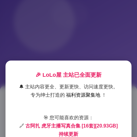
🎉 LoLo屋 主站已全面更新
🔔 主站内容更全、更新更快、访问速度更快。
专为绅士打造的
福利资源聚集地
！
古阿扎虎牙主播写真合集16套
20.93GB持续更新
🎯 您可能喜欢的资源：
2025-12-14 19:34
|
岛遇
|
2025-12-14 19:34
🔗
古阿扎 虎牙主播写真合集 [16套][20.93GB]
998 字
|
4 分钟
持续更新