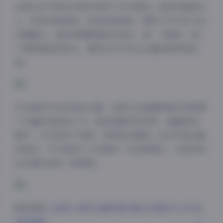
古阿扎的气质在写真中得到了充分展现。她时而甜美可
人，时而冷艳高贵，时而活泼俏皮，展现了作为艺人的
多面魅力。她的表情管理自然到位，每一个眼神、每一
个微笑都恰到好处，展现出作为专业主播的素养和经
验。
夜间模式
作为虎牙平台的知名主播，古阿扎在直播领域已经积累
了丰富的经验和人气。她的直播内容多样，涵盖游戏、
Sans Serif
Serif
聊天、才艺等多个领域，深受粉丝喜爱。此次写真合集
的推出，不仅是她个人形象的一次全新展示，也是对粉
浅阴影
深阴影
丝长期支持的一种回馈。
关闭
日落
暗化
灰度
跳转原帖:
古阿扎 虎牙主播写真合集 [16套][20.93GB]
持续更新