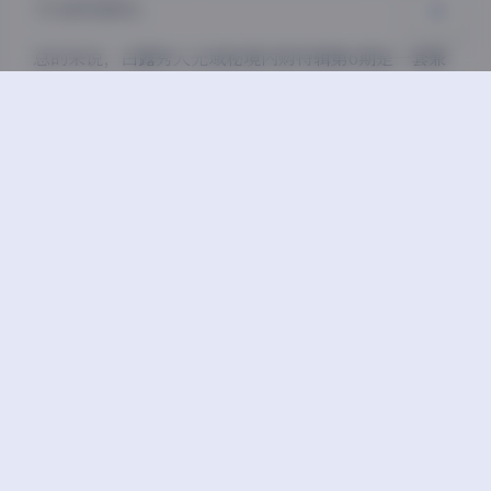
习与研究素材。
总的来说，白露秀人光域秘境内购特辑第6期是一套兼
具艺术性与观赏性的高质量写真资源。7GB的完整合集
收录了摄影师的精心之作，无论是光影运用、场景布置
还是模特表现，都达到了专业水准。对于写真收藏爱好
者而言，这套特辑无疑是一份值得珍藏的宝贵资料。
白丝诱惑图片
白露
秀人内购
美女黑丝袜诱惑
豆
上一篇
下一篇