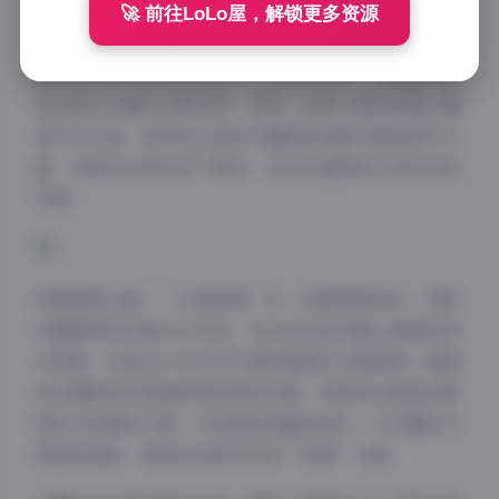
从图片风格来看，本套写真采用了光影对比强烈的拍摄
🚀 前往LoLo屋，解锁更多资源
手法，通过巧妙的光线运用营造出神秘而梦幻的氛围。
摄影师充分利用自然光与人工光源的结合，在画面中创
造出层次丰富的光影效果，使每一张照片都如同精心雕
琢的艺术品。特别是在表现白露肌肤质感与服装细节方
面，光影的运用达到了极致，呈现出通透而立体的视觉
效果。
拍摄氛围方面，”光域秘境”这一主题贯穿始终，场景
布置兼具现代感与艺术性。无论是在室内精心搭建的梦
幻场景，还是在户外自然环境中捕捉的光影瞬间，都展
现出摄影师对氛围营造的独到见解。特别是在黄昏或黎
明时分拍摄的外景，光线柔和而富有层次，与白露的气
质相得益彰，营造出如梦似幻的”秘境”之感。