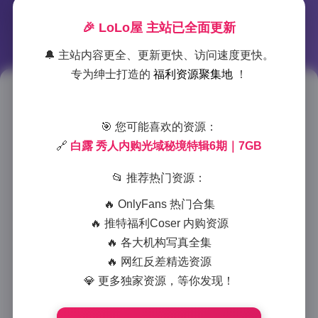
🎉 LoLo屋 主站已全面更新
🔔 主站内容更全、更新更快、访问速度更快。
专为绅士打造的
福利资源聚集地
！
白露秀人光域秘境内购特辑第6期
7GB资源合集
🎯 您可能喜欢的资源：
🔗
白露 秀人内购光域秘境特辑6期｜7GB
2025-12-15 14:46
|
美女摄影
|
2025-12-15 14:46
872 字
|
4 分钟
📂 推荐热门资源：
🔥 OnlyFans 热门合集
白露秀人光域秘境内购特辑第6期是一套备受期待的高
🔥 推特福利Coser 内购资源
质量写真资源，总容量达7GB，为摄影爱好者与写真收
🔥 各大机构写真全集
藏者带来了丰富的视觉盛宴。这套特辑以其独特的”光
🔥 网红反差精选资源
域秘境”主题，将光影艺术与人物气质完美融合，呈现
💎 更多独家资源，等你发现！
出令人叹为观止的视觉效果。