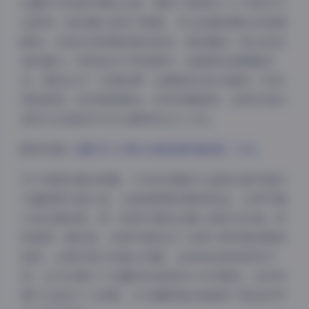
白露作为本套写真的主角，展现了独特的个人气质与专
业素养。她的镜头表现力极强，无论是凝视镜头的深邃
眼神，还是自然舒展的肢体语言，都流露出一种从容自
信的魅力。特别是在不同场景中，她能够迅速调整状
态，展现出与”光域秘境”主题相契合的多面性，时而
神秘莫测，时而清新脱俗，时而优雅高贵，这种多变的
表现力正是她作为专业模特的过人之处。
跳转观看:
白露 秀人内购光域秘境特辑6期｜7GB
夜间模式
关于资源合集的质量，7GB的容量足以证明这套写真的
Sans Serif
Serif
丰富程度与高水准。从高清原图到精修成品，从特写镜
头到全景构图，每一张照片都经过精心筛选与处理。特
浅阴影
深阴影
别值得一提的是，本套写真包含了多套不同风格的服装
造型，从简约现代到复古优雅，从轻快活泼到深沉内
关闭
日落
暗化
灰度
敛，全方位展示了白露的时尚表现力与可塑性。这些资
源不仅适合个人欣赏，也为摄影爱好者提供了极佳的学